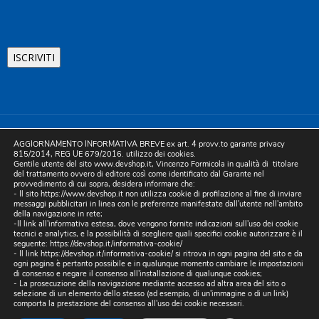
©2025 D.& V. International srl | Sede Legale: Via Libertà, 225 -
AGGIORNAMENTO INFORMATIVA BREVE ex art. 4 provv.to garante privacy
80055 Portici (NA). pec: devinternational@pec.it P.IVA
815/2014, REG UE 679/2016. utilizzo dei cookies.
Gentile utente del sito www.devshop.it, Vincenzo Formicola in qualità di titolare
05754741212 | REA NA-773826 | Capitale sociale 10.000 euro i.v.
del trattamento ovvero di editore così come identificato dal Garante nel
provvedimento di cui sopra, desidera informare che:
| Developed by Digital & Viral
- Il sito https://www.devshop.it non utilizza cookie di profilazione al fine di inviare
messaggi pubblicitari in linea con le preferenze manifestate dall'utente nell'ambito
della navigazione in rete;
-Il link all'informativa estesa, dove vengono fornite indicazioni sull'uso dei cookie
tecnici e analytics, e la possibilità di scegliere quali specifici cookie autorizzare è il
seguente:
https://devshop.it/informativa-cookie/
- Il link
https://devshop.it/informativa-cookie/
si ritrova in ogni pagina del sito e da
ogni pagina è pertanto possibile e in qualunque momento cambiare le impostazioni
di consenso e negare il consenso all'installazione di qualunque cookies;
- La prosecuzione della navigazione mediante accesso ad altra area del sito o
selezione di un elemento dello stesso (ad esempio, di un'immagine o di un link)
comporta la prestazione del consenso all'uso dei cookie necessari.