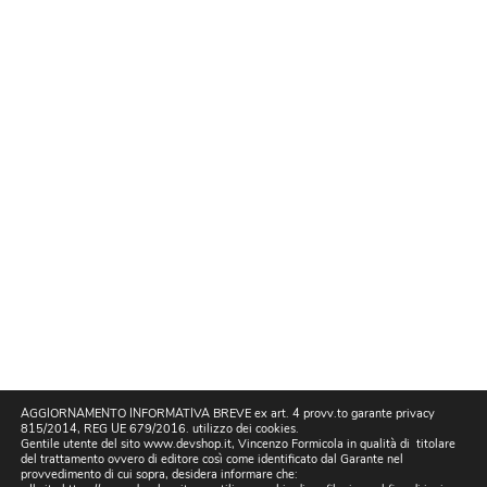
AGGIORNAMENTO INFORMATIVA BREVE ex art. 4 provv.to garante privacy
815/2014, REG UE 679/2016. utilizzo dei cookies.
Gentile utente del sito www.devshop.it, Vincenzo Formicola in qualità di titolare
del trattamento ovvero di editore così come identificato dal Garante nel
provvedimento di cui sopra, desidera informare che: