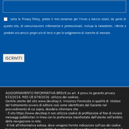
Letta la
Privacy Policy
, presto il mio consenso per l’invio a mezzo email, da parte di
questo sito, di comunicazioni informative e promozionali, inclusa la newsletter, riferite a
prodotti e/o servizi propri e/o di terzi e per lo svolgimento di ricerche di mercato.
©2025 D.& V. International srl | Sede Legale: Via Libertà, 225 -
AGGIORNAMENTO INFORMATIVA BREVE ex art. 4 provv.to garante privacy
80055 Portici (NA). pec: devinternational@pec.it P.IVA
815/2014, REG UE 679/2016. utilizzo dei cookies.
Gentile utente del sito www.devshop.it, Vincenzo Formicola in qualità di titolare
05754741212 | REA NA-773826 | Capitale sociale 10.000 euro i.v.
del trattamento ovvero di editore così come identificato dal Garante nel
provvedimento di cui sopra, desidera informare che:
| Developed by Digital & Viral
- Il sito https://www.devshop.it non utilizza cookie di profilazione al fine di inviare
messaggi pubblicitari in linea con le preferenze manifestate dall'utente nell'ambito
della navigazione in rete;
-Il link all'informativa estesa, dove vengono fornite indicazioni sull'uso dei cookie