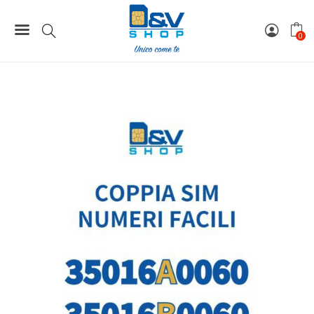
Home
Coppie / Tris / Cinquina SIM
Coppia SIM Kena Mobile Numeri Facili 35016A0060 e
0
35016B0060 Da Attivare