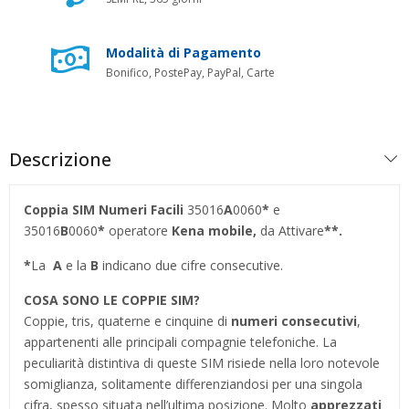
Modalità di Pagamento
Bonifico, PostePay, PayPal, Carte
Descrizione
Coppia SIM Numeri Facili
35016
A
0060
*
e
35016
B
0060
*
operatore
Kena mobile,
da Attivare
**.
*
La
A
e la
B
indicano due cifre consecutive.
COSA SONO LE COPPIE SIM?
Coppie, tris, quaterne e cinquine di
numeri consecutivi
,
appartenenti alle principali compagnie telefoniche. La
peculiarità distintiva di queste SIM risiede nella loro notevole
somiglianza, solitamente differenziandosi per una singola
cifra, spesso situata nell’ultima posizione. Molto
apprezzati