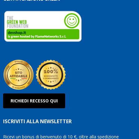
che
dedicate
ai
vostri
clienti.
Continuate
così!
Roberto
Olanda
RICHIEDI RECESSO QUI
ISCRIVITI ALLA NEWSLETTER
Ricevi un bonus di benvenuto di 10 €, oltre alla spedizione