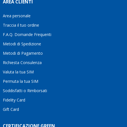
AREA CLIENTI
aiutarti
fa
davvero
Area personale
la
Traccia il tuo ordine
differenza.Per
questo
F.A.Q. Domande Frequenti
motivo
Metodi di Spedizione
li
consiglio
Metodi di Pagamento
senza
Richiesta Consulenza
alcuna
esitazione.
Valuta la tua SIM
Complimenti
per la
Permuta la tua SIM
serietà,
Soddisfatti o Rimborsati
la
competenza
Fidelity Card
e,
Gift Card
soprattutto,
per
l’attenzione
CERTIFICAZIONE GREEN