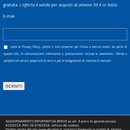
gratuita.
L'offerta è valida per acquisti di almeno 99 € in Italia.
E-mail
Letta la
Privacy Policy
, presto il mio consenso per l’invio a mezzo email, da parte di
questo sito, di comunicazioni informative e promozionali, inclusa la newsletter, riferite a
prodotti e/o servizi propri e/o di terzi e per lo svolgimento di ricerche di mercato.
©2025 D.& V. International srl | Sede Legale: Via Libertà, 225 -
AGGIORNAMENTO INFORMATIVA BREVE ex art. 4 provv.to garante privacy
80055 Portici (NA). pec: devinternational@pec.it P.IVA
815/2014, REG UE 679/2016. utilizzo dei cookies.
Gentile utente del sito www.devshop.it, Vincenzo Formicola in qualità di titolare