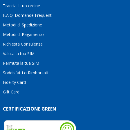
la
Traccia il tuo ordine
diffe
quest
F.A.Q. Domande Frequenti
moti
Metodi di Spedizione
li
consi
Metodi di Pagamento
senz
Richiesta Consulenza
alcun
esita
Valuta la tua SIM
Compl
per la
Permuta la tua SIM
seriet
Soddisfatti o Rimborsati
la
comp
Fidelity Card
e,
Gift Card
sopra
per
l’atte
CERTIFICAZIONE GREEN
che
dedic
ai