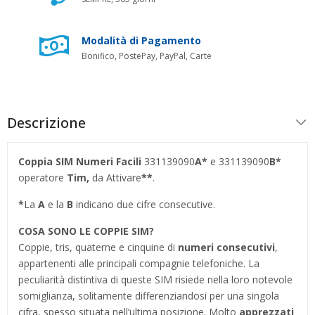
Modalità di Pagamento
Bonifico, PostePay, PayPal, Carte
Descrizione
Coppia SIM Numeri Facili
331139090
A*
e 331139090
B*
operatore
Tim,
da Attivare
**
.
*
La
A
e la
B
indicano due cifre consecutive.
COSA SONO LE COPPIE SIM?
Coppie, tris, quaterne e cinquine di
numeri consecutivi
,
appartenenti alle principali compagnie telefoniche. La
peculiarità distintiva di queste SIM risiede nella loro notevole
somiglianza, solitamente differenziandosi per una singola
cifra, spesso situata nell’ultima posizione. Molto
apprezzati