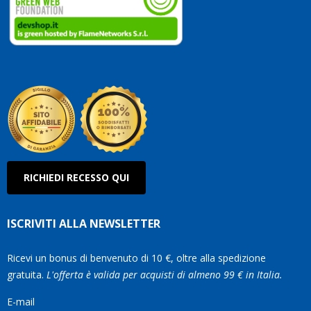
vostri
clienti
Conti
così!
Robe
Olan
RICHIEDI RECESSO QUI
ISCRIVITI ALLA NEWSLETTER
Ricevi un bonus di benvenuto di 10 €, oltre alla spedizione
gratuita.
L'offerta è valida per acquisti di almeno 99 € in Italia.
E-mail