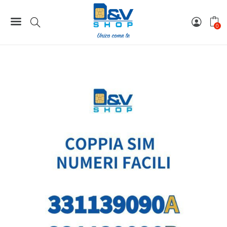
Home
Coppie / Tris / Cinquina SIM
Coppia SIM Tim Numeri Facili 331139090A e 331139090B Da
0
Attivare