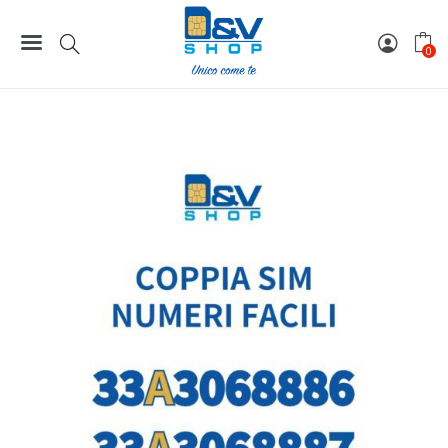
Home
Coppie / Tris / Cinquina SIM
Coppia SIM Tim Numeri Facili 33A3068886 e 33A3068887 Da
0
Attivare