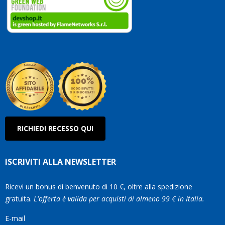
vostri
clienti.
Continuate
così!
Roberto
Olanda
RICHIEDI RECESSO QUI
ISCRIVITI ALLA NEWSLETTER
Ricevi un bonus di benvenuto di 10 €, oltre alla spedizione
gratuita.
L'offerta è valida per acquisti di almeno 99 € in Italia.
E-mail