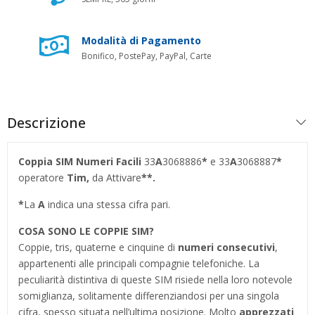
Modalità di Pagamento
Bonifico, PostePay, PayPal, Carte
Descrizione
Coppia SIM Numeri Facili
33
A
3068886
*
e 33
A
3068887
*
operatore
Tim,
da Attivare
**.
*
La
A
indica una stessa cifra pari.
COSA SONO LE COPPIE SIM?
Coppie, tris, quaterne e cinquine di
numeri consecutivi
,
appartenenti alle principali compagnie telefoniche. La
peculiarità distintiva di queste SIM risiede nella loro notevole
somiglianza, solitamente differenziandosi per una singola
cifra, spesso situata nell’ultima posizione. Molto
apprezzati