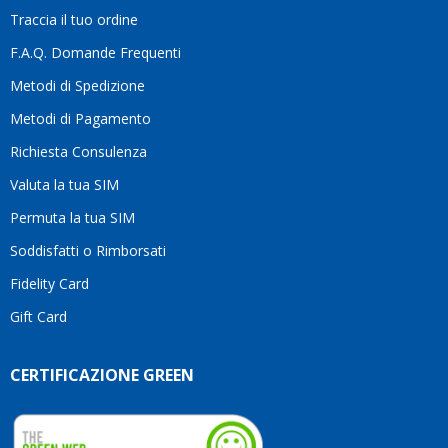
la
Traccia il tuo ordine
differenza.Per
questo
F.A.Q. Domande Frequenti
motivo
Metodi di Spedizione
li
consiglio
Metodi di Pagamento
senza
Richiesta Consulenza
alcuna
esitazione.
Valuta la tua SIM
Complimenti
per la
Permuta la tua SIM
serietà,
Soddisfatti o Rimborsati
la
competenza
Fidelity Card
e,
Gift Card
soprattutto,
per
l’attenzione
CERTIFICAZIONE GREEN
che
dedicate
ai