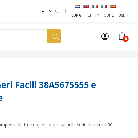
EUR €
CHF Fr.
GBP £
USD $
0
a tua SIM
News
Affiliazione
Sostenibilità
ri Facili 38A5675555 e
e
 composto da tre coppie comprese nella serie numerica 50.