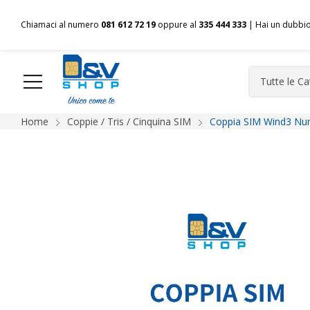
Chiamaci al numero
081 612 72 19
oppure al
335 444 333
| Hai un dubbi
Home
Coppie / Tris / Cinquina SIM
Coppia SIM Wind3 Num
HOME
Chi siamo
Shop
Spedizioni
Pagamenti
F