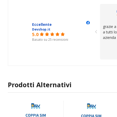
il serviz
questi de
se avete
Eccellente
grazie a
Devshop.it
a tutti 
5.0
azienda
Basato su 25 recensioni
Prodotti Alternativi