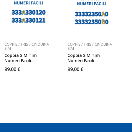
COPPIE / TRIS / CINQUINA
COPPIE / TRIS / CINQUINA
SIM
SIM
Coppia SIM Tim
Coppia SIM Tim
Numeri Facili
Numeri Facili
333A330120 E
33332350A0 E
99,00
€
99,00
€
333A330121 Da
33332350B0 Da
Attivare
Attivare