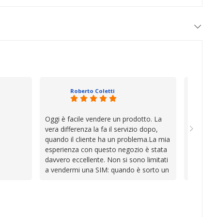
Roberto Coletti
Oggi è facile vendere un prodotto. La
Ho acqui
vera differenza la fa il servizio dopo,
sono rim
quando il cliente ha un problema.La mia
Venditore
esperienza con questo negozio è stata
professi
davvero eccellente. Non si sono limitati
chiara. 
a vendermi una SIM: quando è sorto un
conforme
inconveniente per colpa mia si sono
chi cerca
impegnati con grande disponibilità,
affidabile
professionalità e pazienza per trovare la
soluzione, dimostrando di avere