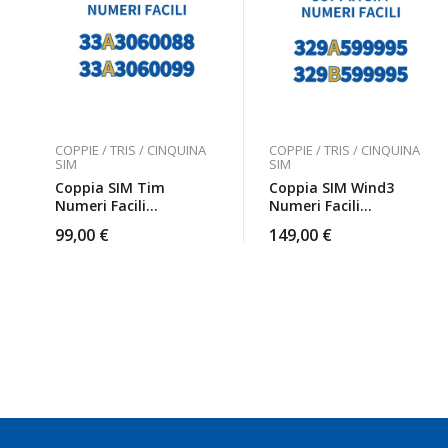
COPPIE / TRIS / CINQUINA
COPPIE / TRIS / CINQUINA
SIM
SIM
Coppia SIM Tim
Coppia SIM Wind3
Numeri Facili
Numeri Facili
33A3060088 E
329A599995 E
99,00
€
149,00
€
33A3060099 Da
329B599995 Da
Attivare
Attivare