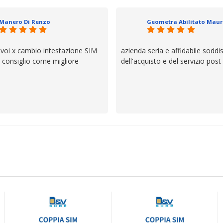
io e ve lo dice un milanese che si
ttagli è molto rigido. Fidatevi,
Manero Di Renzo
 bisogno siete in ottime mani.
 voi x cambio intestazione SIM
azienda seria e affidabile soddi
lo consiglio come migliore
dell'acquisto e del servizio post