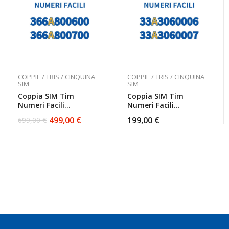
COPPIE / TRIS / CINQUINA
COPPIE / TRIS / CINQUINA
SIM
SIM
Coppia SIM Tim
Coppia SIM Tim
Numeri Facili
Numeri Facili
366A800600 E
33A3060006 E
499,00
€
199,00
€
699,00
€
Il
Il
366A800700
33A3060007 Da
prezzo
prezzo
Attivare
originale
attuale
era:
è:
699,00 €.
499,00 €.