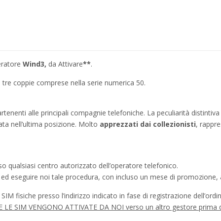
ratore
Wind3,
da Attivare
**
.
a tre coppie comprese nella serie numerica 50.
artenenti alle principali compagnie telefoniche. La peculiarità distintiv
ata nell’ultima posizione. Molto
apprezzati dai collezionisti
, rappr
o qualsiasi centro autorizzato dell’operatore telefonico.
a ed eseguire noi tale procedura, con incluso un mese di promozione, 
IM fisiche presso l’indirizzo indicato in fase di registrazione dell’ordin
tà SE LE SIM VENGONO ATTIVATE DA NOI verso un altro gestore prima 