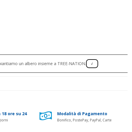
, piantiamo un albero insieme a TREE-NATION.
 18 ore su 24
Modalità di Pagamento
iorni
Bonifico, PostePay, PayPal, Carte