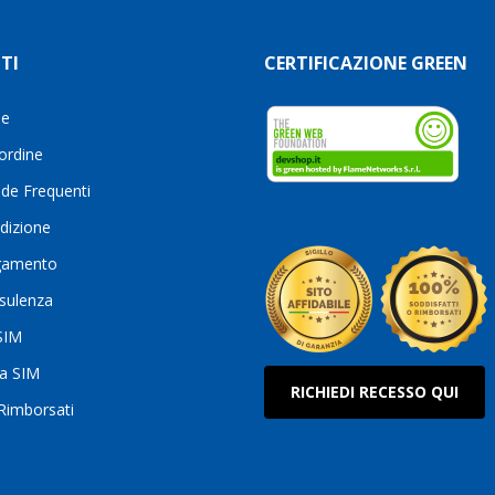
TI
CERTIFICAZIONE GREEN
le
 ordine
de Frequenti
dizione
gamento
sulenza
 SIM
ua SIM
RICHIEDI RECESSO QUI
 Rimborsati