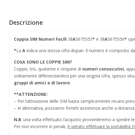
Descrizione
Coppia SIM Numeri Facili
38
A
5675555
*
e 38
A
5675556
*
ope
*
La
A
indica una stessa cifra dispari. Il numero è composto d
COSA SONO LE COPPIE SIM?
Coppie, tris, quaterne e cinquine di
numeri consecutivi
, app
solitamente differenziandosi per una singola cifra, spesso situ
gruppi di amici e di lavoro
.
**
ATTENZIONE:
– Per l’attivazione delle SIM basta semplicemente recarsi press
– In alternativa, possiamo fornirti assistenza anche a distanz
N.B
. una volta effettuato l’acquisto provvederemo a spedire le S
Per non incorrere in penali,
è vietato effettuare la portabili