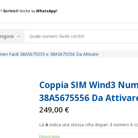
o?
Scrivici!
Anche su
WhatsApp!
eri Facili 38A5675555 e 38A5675556 Da Attivare
.A.Q.
Contatti
Consulenza
Valuta la tua SIM
Permuta l
Coppia SIM Wind3 Nume
38A5675556 Da Attivar
249,00
€
La
A
indica una stessa cifra dispari. Il numero è
Disponibile