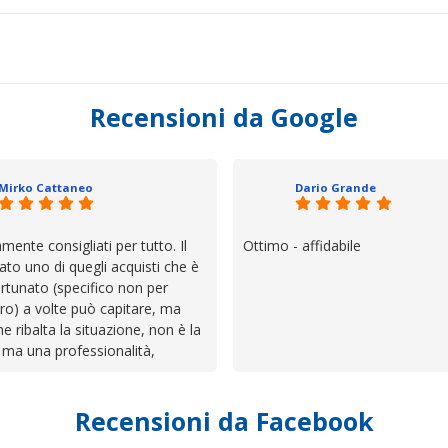
Recensioni da Google
Mirko Cattaneo
Dario Grande
mente consigliati per tutto. Il
Ottimo - affidabile
ato uno di quegli acquisti che è
rtunato (specifico non per
ro) a volte può capitare, ma
he ribalta la situazione, non è la
 ma una professionalità,
 e assistenza che non ti
 da solo a sistemare tutte le
Recensioni da Facebook
', io qui è proprio quello che ho
 un atteggiamento che va oltre