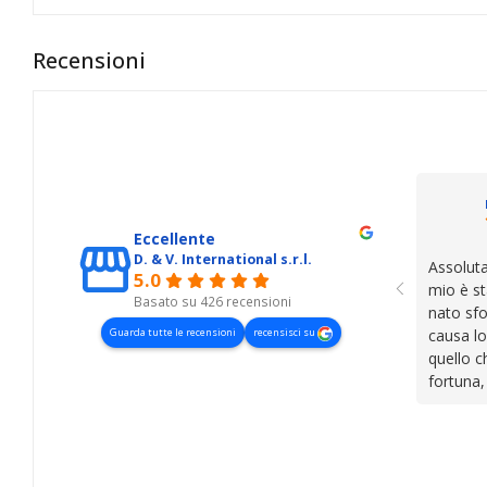
Recensioni
Eccellente
D. & V. International s.r.l.
Assoluta
5.0
mio è st
Basato su 426 recensioni
nato sfo
Guarda tutte le recensioni
recensisci su
causa lo
quello c
fortuna,
presenza
lasciano
cose. Be
trovato,