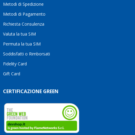
li
Metodi di Spedizione
consi
Metodi di Pagamento
senz
alcun
Richiesta Consulenza
esita
Compl
Valuta la tua SIM
per la
Permuta la tua SIM
seriet
la
Soddisfatti o Rimborsati
comp
Fidelity Card
e,
sopra
Gift Card
per
l’atte
che
CERTIFICAZIONE GREEN
dedic
ai
vostri
clienti
Conti
così!
Robe