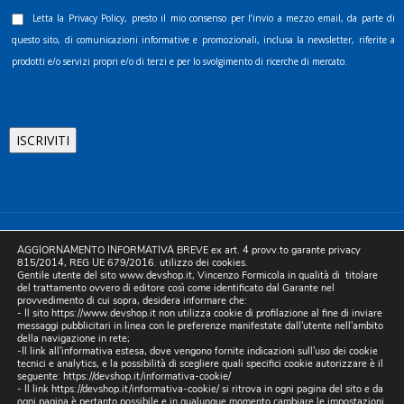
Letta la
Privacy Policy
, presto il mio consenso per l’invio a mezzo email, da parte di
questo sito, di comunicazioni informative e promozionali, inclusa la newsletter, riferite a
prodotti e/o servizi propri e/o di terzi e per lo svolgimento di ricerche di mercato.
©2025 D.& V. International srl | Sede Legale: Via Libertà, 225 -
AGGIORNAMENTO INFORMATIVA BREVE ex art. 4 provv.to garante privacy
80055 Portici (NA). pec: devinternational@pec.it P.IVA
815/2014, REG UE 679/2016. utilizzo dei cookies.
Gentile utente del sito www.devshop.it, Vincenzo Formicola in qualità di titolare
05754741212 | REA NA-773826 | Capitale sociale 10.000 euro i.v.
del trattamento ovvero di editore così come identificato dal Garante nel
provvedimento di cui sopra, desidera informare che:
| Developed by Digital & Viral
- Il sito https://www.devshop.it non utilizza cookie di profilazione al fine di inviare
messaggi pubblicitari in linea con le preferenze manifestate dall'utente nell'ambito
della navigazione in rete;
-Il link all'informativa estesa, dove vengono fornite indicazioni sull'uso dei cookie
tecnici e analytics, e la possibilità di scegliere quali specifici cookie autorizzare è il
seguente:
https://devshop.it/informativa-cookie/
- Il link
https://devshop.it/informativa-cookie/
si ritrova in ogni pagina del sito e da
ogni pagina è pertanto possibile e in qualunque momento cambiare le impostazioni