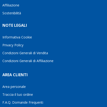
bellissimo
dettagli
un
Affiliazione
sito su
è
perio
internet
Sostenibilità
molto
in cui
Ve lo
rigido.
l’assi
consiglio
Fidatevi,
viene
NOTE LEGALI
♥️
se
spes
avete
trasc
Informativa Cookie
bisogno
trova
siete in
pers
Privacy Policy
ottime
che si
Condizioni Generali di Vendita
mani.
pren
il
Condizioni Generali di Affiliazione
temp
di
aiutar
AREA CLIENTI
fa
davve
Area personale
la
diffe
Traccia il tuo ordine
quest
F.A.Q. Domande Frequenti
moti