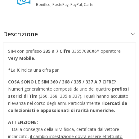
Bonifico, PostePay, PayPal, Carte
Descrizione
SIM con prefisso
335
a 7 Cifre
33557080
X
6
*
operatore
Very Mobile
.
*
La
X
indica una cifra pari.
COSA SONO LE SIM 360 / 368 / 335 / 337 A 7 CIFRE?
Numeri generalmente composti da uno dei quattro
prefissi
storici di Tim
(360, 368, 335 e 337), i quali hanno acquisito
rilevanza nel corso degli anni. Particolarmente
ricercati da
collezionisti e appassionati di rarità numeriche.
ATTENZIONE:
– Dalla consegna della SIM fisica, certificata dal vettore
incaricato,
il cambio intestazione dovrà essere effettuato