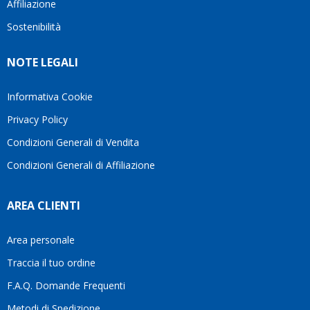
Affiliazione
bellissimo
dettagli
un
sito su
è
periodo
Sostenibilità
internet
molto
in cui
Ve lo
rigido.
l’assistenza
NOTE LEGALI
consiglio
Fidatevi,
viene
♥️
se
spesso
avete
trascurata,
Informativa Cookie
bisogno
trovare
Privacy Policy
siete in
persone
ottime
che si
Condizioni Generali di Vendita
mani.
prendono
Condizioni Generali di Affiliazione
il
tempo
di
AREA CLIENTI
aiutarti
fa
davvero
Area personale
la
Traccia il tuo ordine
differenza.Per
questo
F.A.Q. Domande Frequenti
motivo
Metodi di Spedizione