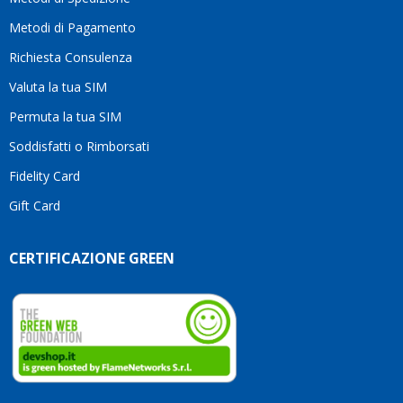
li
consiglio
Metodi di Pagamento
senza
Richiesta Consulenza
alcuna
esitazione.
Valuta la tua SIM
Complimenti
per la
Permuta la tua SIM
serietà,
Soddisfatti o Rimborsati
la
competenza
Fidelity Card
e,
Gift Card
soprattutto,
per
l’attenzione
CERTIFICAZIONE GREEN
che
dedicate
ai
vostri
clienti.
Continuate
così!
Roberto