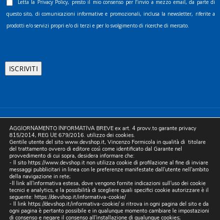
Letta la
Privacy Policy
, presto il mio consenso per l’invio a mezzo email, da parte di
questo sito, di comunicazioni informative e promozionali, inclusa la newsletter, riferite a
prodotti e/o servizi propri e/o di terzi e per lo svolgimento di ricerche di mercato.
©2025 D.& V. International srl | Sede Legale: Via Libertà, 225 -
AGGIORNAMENTO INFORMATIVA BREVE ex art. 4 provv.to garante privacy
80055 Portici (NA). pec: devinternational@pec.it P.IVA
815/2014, REG UE 679/2016. utilizzo dei cookies.
Gentile utente del sito www.devshop.it, Vincenzo Formicola in qualità di titolare
05754741212 | REA NA-773826 | Capitale sociale 10.000 euro i.v.
del trattamento ovvero di editore così come identificato dal Garante nel
provvedimento di cui sopra, desidera informare che:
| Developed by Digital & Viral
- Il sito https://www.devshop.it non utilizza cookie di profilazione al fine di inviare
messaggi pubblicitari in linea con le preferenze manifestate dall'utente nell'ambito
della navigazione in rete;
-Il link all'informativa estesa, dove vengono fornite indicazioni sull'uso dei cookie
tecnici e analytics, e la possibilità di scegliere quali specifici cookie autorizzare è il
seguente:
https://devshop.it/informativa-cookie/
- Il link
https://devshop.it/informativa-cookie/
si ritrova in ogni pagina del sito e da
ogni pagina è pertanto possibile e in qualunque momento cambiare le impostazioni
di consenso e negare il consenso all'installazione di qualunque cookies;