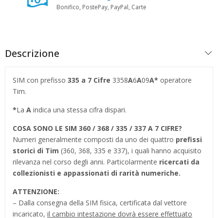
Bonifico, PostePay, PayPal, Carte
Descrizione
SIM con prefisso
335 a 7 Cifre
3358
A
6
A
09
A
*
operatore
Tim.
*
La
A
indica una stessa cifra dispari.
COSA SONO LE SIM 360 / 368 / 335 / 337 A 7 CIFRE?
Numeri generalmente composti da uno dei quattro
prefissi
storici di Tim
(360, 368, 335 e 337), i quali hanno acquisito
rilevanza nel corso degli anni. Particolarmente
ricercati da
collezionisti e appassionati di rarità numeriche.
ATTENZIONE:
– Dalla consegna della SIM fisica, certificata dal vettore
incaricato,
il cambio intestazione dovrà essere effettuato