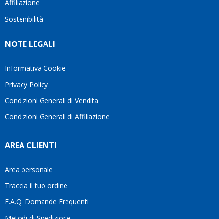
Affiliazione
bellissimo
dettagli
un
sito su
è
perio
Sostenibilità
internet
molto
in cui
Ve lo
rigido.
l’assi
NOTE LEGALI
consiglio
Fidatevi,
viene
♥️
se
spes
avete
trasc
Informativa Cookie
bisogno
trova
Privacy Policy
siete in
pers
ottime
che si
Condizioni Generali di Vendita
mani.
pren
Condizioni Generali di Affiliazione
il
temp
di
AREA CLIENTI
aiutar
fa
davve
Area personale
la
Traccia il tuo ordine
diffe
quest
F.A.Q. Domande Frequenti
moti
Metodi di Spedizione