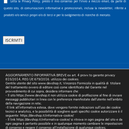
Letta la
Privacy Policy
, presto il mio consenso per l’invio a mezzo email, da parte di
questo sito, di comunicazioni informative e promozionali, inclusa la newsletter, riferite a
prodotti e/o servizi propri e/o di terzi e per lo svolgimento di ricerche di mercato.
©2025 D.& V. International srl | Sede Legale: Via Libertà, 225 -
AGGIORNAMENTO INFORMATIVA BREVE ex art. 4 provv.to garante privacy
80055 Portici (NA). pec: devinternational@pec.it P.IVA
815/2014, REG UE 679/2016. utilizzo dei cookies.
Gentile utente del sito www.devshop.it, Vincenzo Formicola in qualità di titolare
05754741212 | REA NA-773826 | Capitale sociale 10.000 euro i.v.
del trattamento ovvero di editore così come identificato dal Garante nel
provvedimento di cui sopra, desidera informare che:
| Developed by Digital & Viral
- Il sito https://www.devshop.it non utilizza cookie di profilazione al fine di inviare
messaggi pubblicitari in linea con le preferenze manifestate dall'utente nell'ambito
della navigazione in rete;
-Il link all'informativa estesa, dove vengono fornite indicazioni sull'uso dei cookie
tecnici e analytics, e la possibilità di scegliere quali specifici cookie autorizzare è il
seguente:
https://devshop.it/informativa-cookie/
- Il link
https://devshop.it/informativa-cookie/
si ritrova in ogni pagina del sito e da
ogni pagina è pertanto possibile e in qualunque momento cambiare le impostazioni
di consenso e negare il consenso all'installazione di qualunque cookies;