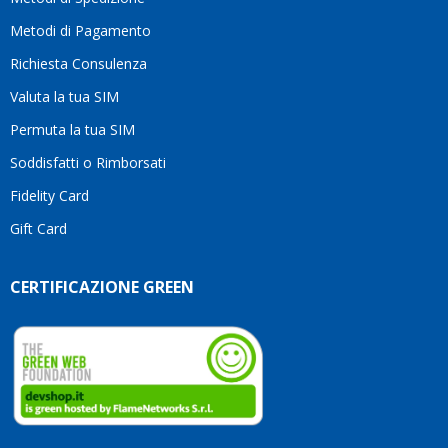
li
consi
Metodi di Pagamento
senz
Richiesta Consulenza
alcun
esita
Valuta la tua SIM
Compl
per la
Permuta la tua SIM
seriet
Soddisfatti o Rimborsati
la
comp
Fidelity Card
e,
Gift Card
sopra
per
l’atte
CERTIFICAZIONE GREEN
che
dedic
ai
vostri
clienti
Conti
così!
Robe