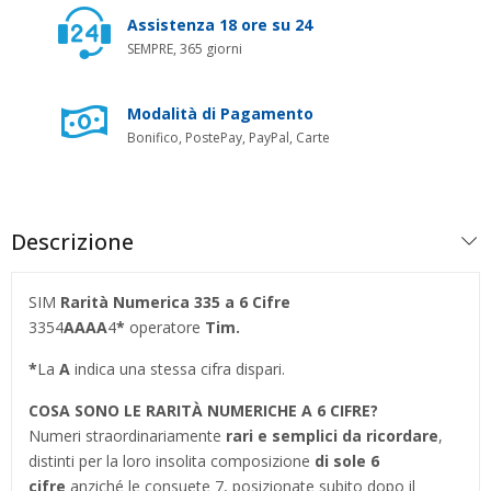
Assistenza 18 ore su 24
SEMPRE, 365 giorni
Modalità di Pagamento
Bonifico, PostePay, PayPal, Carte
Descrizione
SIM
Rarità Numerica 335 a 6 Cifre
3354
AAAA
4
*
operatore
Tim.
*
La
A
indica una stessa cifra dispari.
COSA SONO LE RARITÀ NUMERICHE A 6 CIFRE?
Numeri straordinariamente
rari e semplici da ricordare
,
distinti per la loro insolita composizione
di sole 6
cifre
anziché le consuete 7, posizionate subito dopo il