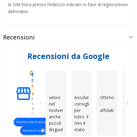
la SIM fisica presso l’indirizzo indicato in fase di registrazione
dell’ordine.
Recensioni
Recensioni da Google
Eccellente
Vincenzo Tedeschi
Mirko Cattaneo
Dario Gran
D. & V. International s.r.l.
5.0
veloci
Assolutamente
Ottimo
Oggi 
Basato
su
nel
consigliati
-
facile
427
risolvere
per
affidabile
vende
recensioni
anche
tutto. Il
un
Guarda tutte le recensioni
piccoli
mio è
prodo
disguidi,
stato
La
recensisci su
servizio
uno di
vera