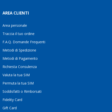
temp
di
AREA CLIENTI
aiutar
fa
davve
Area personale
la
Traccia il tuo ordine
diffe
quest
F.A.Q. Domande Frequenti
moti
Metodi di Spedizione
li
consi
Metodi di Pagamento
senz
Richiesta Consulenza
alcun
esita
Valuta la tua SIM
Compl
per la
Permuta la tua SIM
seriet
Soddisfatti o Rimborsati
la
comp
Fidelity Card
e,
Gift Card
sopra