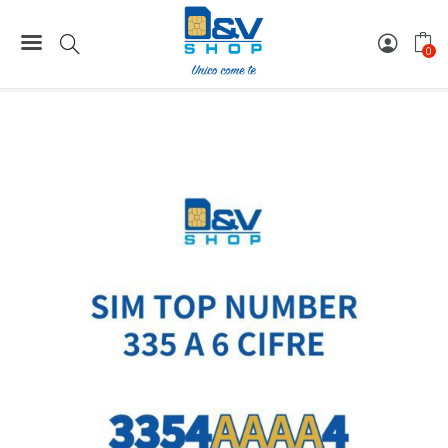
Home
Rarità Numeriche a 6 Cifre
ᐅ335 - Rarità Numeriche a 6 Cifre
0
SIM Tim 335 Rarità Numerica a 6 Cifre 3354AAAA4 Top
Number