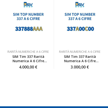
meglio
siete
fortuna,
vende
sono
unici
ma
una
sempre
una
SIM:
disponibili
professionalità,
quan
io
presenza
è
sono
e
sorto
pienamente
assistenza
un
soddisfatta
che
incon
anche
non ti
per
io
lasciano
colpa
RARITÀ NUMERICHE A 6 CIFRE
RARITÀ NUMERICHE A 6 CIFRE
inizialmente
da
mia s
SIM Tim 337 Rarità
SIM Tim 337 Rarità
ero
solo a
sono
Numerica A 6 Cifre
Numerica A 6 Cifre
scettica
sistemare
impeg
337888AAA Top Number
337A00C00 Top Number
4.000,00
€
3.000,00
€
ma poi
tutte le
con
ho
cose.
grand
deciso
Be', io
dispon
di
qui è
profe
affidarmi
proprio
e
a loro
quello
pazie
e ho
che ho
per
fatto
trovato,
trova
benissimo