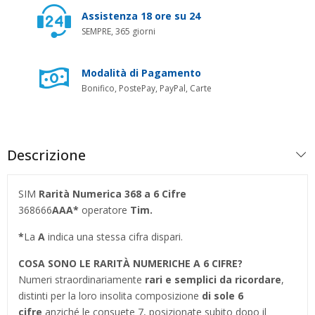
Assistenza 18 ore su 24
SEMPRE, 365 giorni
Modalità di Pagamento
Bonifico, PostePay, PayPal, Carte
Descrizione
SIM
Rarità Numerica 368
a 6 Cifre
368666
AAA*
operatore
Tim.
*
La
A
indica una stessa cifra dispari.
COSA SONO LE RARITÀ NUMERICHE A 6 CIFRE?
Numeri straordinariamente
rari e semplici da ricordare
,
distinti per la loro insolita composizione
di sole 6
cifre
anziché le consuete 7, posizionate subito dopo il