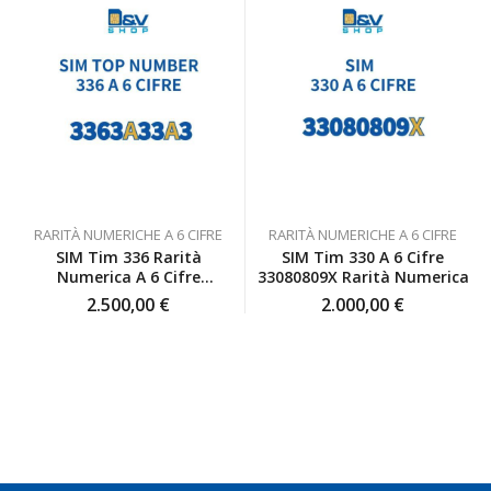
meglio
siete
fortuna,
vendermi
partic
sono
unici
ma
una
e un
sempre
una
SIM:
serviz
disponibili
professionalità,
quando
affida
io
presenza
è
sono
e
sorto
pienamente
assistenza
un
soddisfatta
che
inconveniente
anche
non ti
per
io
lasciano
colpa
RARITÀ NUMERICHE A 6 CIFRE
RARITÀ NUMERICHE A 6 CIFRE
inizialmente
da
mia si
SIM Tim 336 Rarità
SIM Tim 330 A 6 Cifre
ero
solo a
sono
Numerica A 6 Cifre
33080809X Rarità Numerica
scettica
sistemare
impegnati
3363A33A3 Top Number
2.500,00
€
2.000,00
€
ma poi
tutte le
con
ho
cose.
grande
deciso
Be', io
disponibilità,
di
qui è
professionalità
affidarmi
proprio
e
a loro
quello
pazienza
e ho
che ho
per
fatto
trovato,
trovare
benissimo