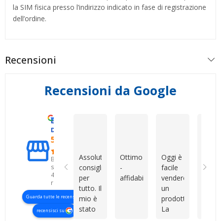
la SIM fisica presso l’indirizzo indicato in fase di registrazione
dell’ordine.
Recensioni
Recensioni da Google
Eccellente
Mirko Cattaneo
Dario Grande
Roberto Col
D. & V. International s.r.l.
5.0
Assolutamente
Ottimo
Oggi è
Ho
Basato
su
consigliati
-
facile
acqui
426
per
affidabile
vendere
una
recensioni
tutto. Il
un
SIM d
Guarda tutte le recensioni
mio è
prodotto.
Dev
stato
La
Shop 
recensisci su
uno di
vera
sono