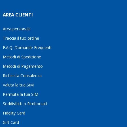
tempo
di
AREA CLIENTI
aiutarti
fa
davvero
Area personale
la
Traccia il tuo ordine
differenza.Per
questo
F.A.Q. Domande Frequenti
motivo
Metodi di Spedizione
li
consiglio
Metodi di Pagamento
senza
Richiesta Consulenza
alcuna
esitazione.
Valuta la tua SIM
Complimenti
per la
Permuta la tua SIM
serietà,
Soddisfatti o Rimborsati
la
competenza
Fidelity Card
e,
Gift Card
soprattutto,