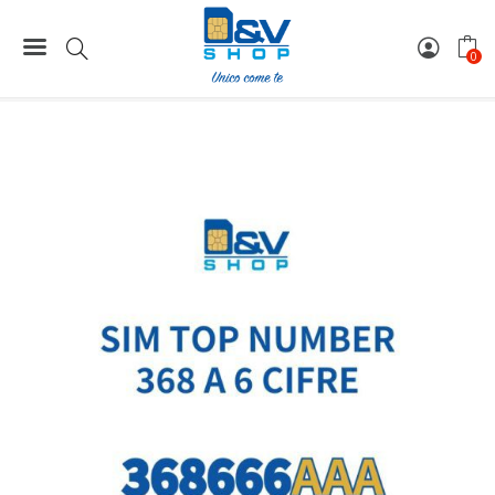
Home
Rarità Numeriche a 6 Cifre
ᐅ368 - Rarità Numeriche a 6 Cifre
0
SIM Tim 368 Rarità Numerica a 6 Cifre 368666AAA Top
Number