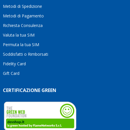
motivo
Metodi di Spedizione
li
consiglio
Metodi di Pagamento
senza
Richiesta Consulenza
alcuna
esitazione.
Valuta la tua SIM
Complimenti
per la
Permuta la tua SIM
serietà,
Soddisfatti o Rimborsati
la
competenza
Fidelity Card
e,
Gift Card
soprattutto,
per
l’attenzione
CERTIFICAZIONE GREEN
che
dedicate
ai
vostri
clienti.
Continuate
così!