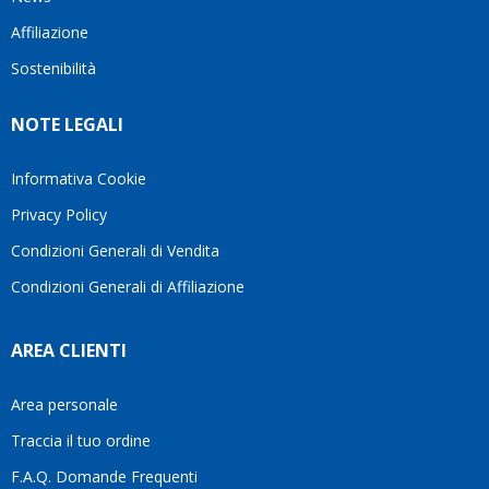
questo
questi
cliente.In
Affiliazione
bellissimo
dettagli
un
sito su
è
periodo
Sostenibilità
internet
molto
in cui
Ve lo
rigido.
l’assistenza
NOTE LEGALI
consiglio
Fidatevi,
viene
♥️
se
spesso
avete
trascurata,
Informativa Cookie
bisogno
trovare
Privacy Policy
siete in
persone
ottime
che si
Condizioni Generali di Vendita
mani.
prendono
Condizioni Generali di Affiliazione
il
tempo
di
AREA CLIENTI
aiutarti
fa
davvero
Area personale
la
Traccia il tuo ordine
differenza.Per
questo
F.A.Q. Domande Frequenti