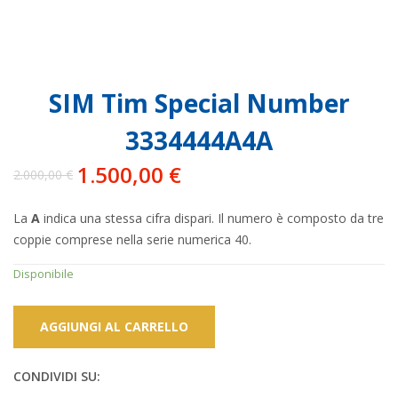
SIM Tim Special Number
3334444A4A
1.500,00
€
2.000,00
€
Il
Il
prezzo
prezzo
La
A
indica una stessa cifra dispari. Il numero è composto da tre
originale
attuale
coppie comprese nella serie numerica 40.
era:
è:
2.000,00 €.
1.500,00 €.
Disponibile
AGGIUNGI AL CARRELLO
CONDIVIDI SU: