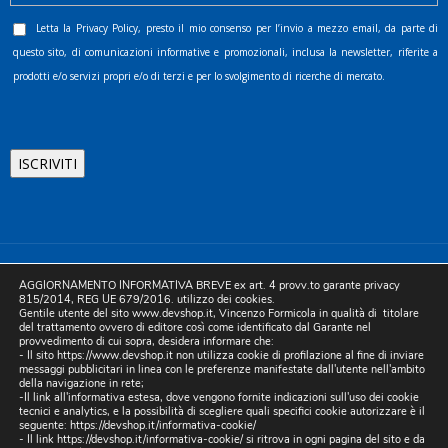
Letta la
Privacy Policy
, presto il mio consenso per l’invio a mezzo email, da parte di
questo sito, di comunicazioni informative e promozionali, inclusa la newsletter, riferite a
prodotti e/o servizi propri e/o di terzi e per lo svolgimento di ricerche di mercato.
©2025 D.& V. International srl | Sede Legale: Via Libertà, 225 -
AGGIORNAMENTO INFORMATIVA BREVE ex art. 4 provv.to garante privacy
80055 Portici (NA). pec: devinternational@pec.it P.IVA
815/2014, REG UE 679/2016. utilizzo dei cookies.
Gentile utente del sito www.devshop.it, Vincenzo Formicola in qualità di titolare
05754741212 | REA NA-773826 | Capitale sociale 10.000 euro i.v.
del trattamento ovvero di editore così come identificato dal Garante nel
provvedimento di cui sopra, desidera informare che:
| Developed by Digital & Viral
- Il sito https://www.devshop.it non utilizza cookie di profilazione al fine di inviare
messaggi pubblicitari in linea con le preferenze manifestate dall'utente nell'ambito
della navigazione in rete;
-Il link all'informativa estesa, dove vengono fornite indicazioni sull'uso dei cookie
tecnici e analytics, e la possibilità di scegliere quali specifici cookie autorizzare è il
seguente:
https://devshop.it/informativa-cookie/
- Il link
https://devshop.it/informativa-cookie/
si ritrova in ogni pagina del sito e da