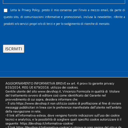
Letta la
Privacy Policy
, presto il mio consenso per l’invio a mezzo email, da parte di
questo sito, di comunicazioni informative e promozionali, inclusa la newsletter, riferite a
prodotti e/o servizi propri e/o di terzi e per lo svolgimento di ricerche di mercato.
©2025 D.& V. International srl | Sede Legale: Via Libertà, 225 -
AGGIORNAMENTO INFORMATIVA BREVE ex art. 4 provv.to garante privacy
80055 Portici (NA). pec: devinternational@pec.it P.IVA
815/2014, REG UE 679/2016. utilizzo dei cookies.
Gentile utente del sito www.devshop.it, Vincenzo Formicola in qualità di titolare
05754741212 | REA NA-773826 | Capitale sociale 10.000 euro i.v.
del trattamento ovvero di editore così come identificato dal Garante nel
provvedimento di cui sopra, desidera informare che:
| Developed by Digital & Viral
- Il sito https://www.devshop.it non utilizza cookie di profilazione al fine di inviare
messaggi pubblicitari in linea con le preferenze manifestate dall'utente nell'ambito
della navigazione in rete;
-Il link all'informativa estesa, dove vengono fornite indicazioni sull'uso dei cookie
tecnici e analytics, e la possibilità di scegliere quali specifici cookie autorizzare è il
seguente:
https://devshop.it/informativa-cookie/
- Il link
https://devshop.it/informativa-cookie/
si ritrova in ogni pagina del sito e da