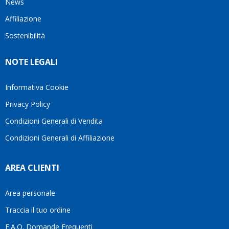
News
questo
questi
cliente.In
Affiliazione
bellissimo
dettagli
un
sito su
è
periodo
Sostenibilità
internet
molto
in cui
Ve lo
rigido.
l’assistenza
NOTE LEGALI
consiglio
Fidatevi,
viene
♥️
se
spesso
avete
trascurata,
Informativa Cookie
bisogno
trovare
Privacy Policy
siete in
persone
ottime
che si
Condizioni Generali di Vendita
mani.
prendono
Condizioni Generali di Affiliazione
il
tempo
di
AREA CLIENTI
aiutarti
fa
davvero
Area personale
la
Traccia il tuo ordine
differenza.Per
questo
F.A.Q. Domande Frequenti