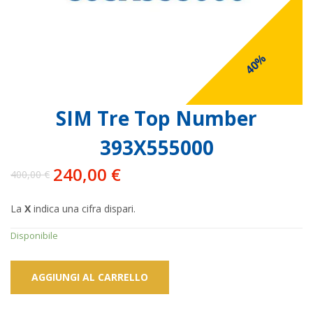
40%
SIM Tre Top Number
393X555000
240,00
€
400,00
€
Il
Il
prezzo
prezzo
La
X
indica una cifra dispari.
originale
attuale
era:
è:
Disponibile
400,00 €.
240,00 €.
AGGIUNGI AL CARRELLO