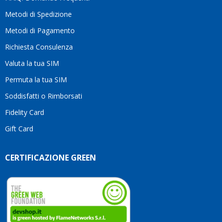
motivo
Metodi di Spedizione
li
consiglio
Metodi di Pagamento
senza
Richiesta Consulenza
alcuna
esitazione.
Valuta la tua SIM
Complimenti
per la
Permuta la tua SIM
serietà,
Soddisfatti o Rimborsati
la
competenza
Fidelity Card
e,
Gift Card
soprattutto,
per
l’attenzione
CERTIFICAZIONE GREEN
che
dedicate
ai
vostri
clienti.
Continuate