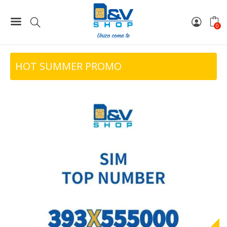
400,00 €.
240,
Home
Top Number
SIM Tre Top Number 393X555000
0
HOT SUMMER PROMO