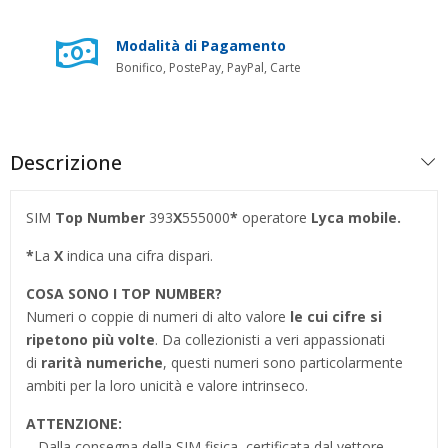
Modalità di Pagamento
Bonifico, PostePay, PayPal, Carte
Descrizione
SIM
Top Number
393
X
555000
*
operatore
Lyca mobile.
*
La
X
indica una cifra dispari.
COSA SONO I TOP NUMBER
?
Numeri o coppie di numeri di alto valore
le cui cifre si
ripetono più volte
. Da collezionisti a veri appassionati
di
rarità numeriche
, questi numeri sono particolarmente
ambiti per la loro unicità e valore intrinseco.
ATTENZIONE:
– Dalla consegna della SIM fisica, certificata dal vettore