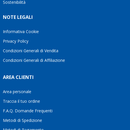
è
perio
Sostenibilità
internet
molto
in cui
Ve lo
rigido.
l’assi
NOTE LEGALI
consiglio
Fidatevi,
viene
♥️
se
spes
avete
trasc
Informativa Cookie
bisogno
trova
Privacy Policy
siete in
pers
ottime
che si
Condizioni Generali di Vendita
mani.
pren
Condizioni Generali di Affiliazione
il
temp
di
AREA CLIENTI
aiutar
fa
davve
Area personale
la
Traccia il tuo ordine
diffe
quest
F.A.Q. Domande Frequenti
moti
Metodi di Spedizione
li
consi
Metodi di Pagamento