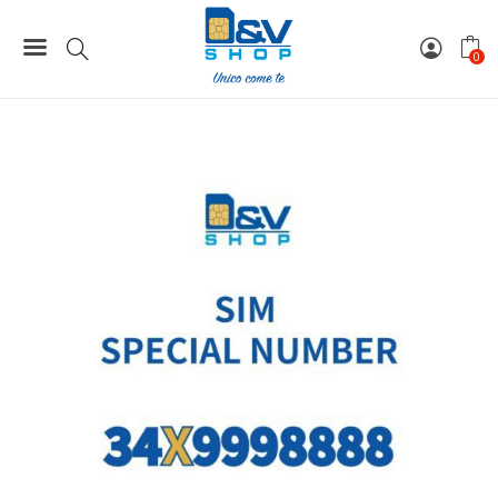
Home
Special Number
SIM Vodafone Special Number 34X9998888 con 380€ di
0
credito reale.