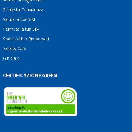
senz
Richiesta Consulenza
alcun
esita
Valuta la tua SIM
Compl
per la
Permuta la tua SIM
seriet
Soddisfatti o Rimborsati
la
comp
Fidelity Card
e,
Gift Card
sopra
per
l’atte
CERTIFICAZIONE GREEN
che
dedic
ai
vostri
clienti
Conti
così!
Robe
Olan