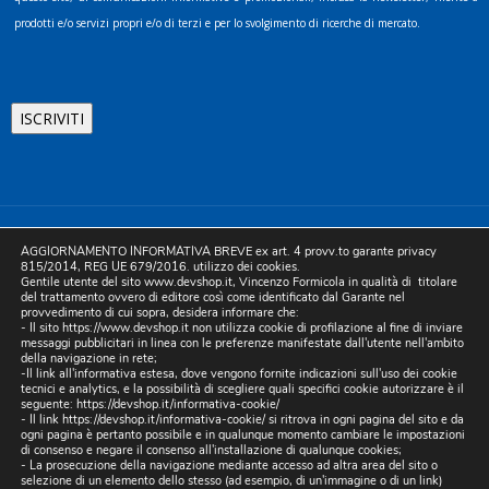
prodotti e/o servizi propri e/o di terzi e per lo svolgimento di ricerche di mercato.
©2025 D.& V. International srl | Sede Legale: Via Libertà, 225 -
AGGIORNAMENTO INFORMATIVA BREVE ex art. 4 provv.to garante privacy
80055 Portici (NA). pec: devinternational@pec.it P.IVA
815/2014, REG UE 679/2016. utilizzo dei cookies.
Gentile utente del sito www.devshop.it, Vincenzo Formicola in qualità di titolare
05754741212 | REA NA-773826 | Capitale sociale 10.000 euro i.v.
del trattamento ovvero di editore così come identificato dal Garante nel
provvedimento di cui sopra, desidera informare che:
| Developed by Digital & Viral
- Il sito https://www.devshop.it non utilizza cookie di profilazione al fine di inviare
messaggi pubblicitari in linea con le preferenze manifestate dall'utente nell'ambito
della navigazione in rete;
-Il link all'informativa estesa, dove vengono fornite indicazioni sull'uso dei cookie
tecnici e analytics, e la possibilità di scegliere quali specifici cookie autorizzare è il
seguente:
https://devshop.it/informativa-cookie/
- Il link
https://devshop.it/informativa-cookie/
si ritrova in ogni pagina del sito e da
ogni pagina è pertanto possibile e in qualunque momento cambiare le impostazioni
di consenso e negare il consenso all'installazione di qualunque cookies;
- La prosecuzione della navigazione mediante accesso ad altra area del sito o
selezione di un elemento dello stesso (ad esempio, di un'immagine o di un link)