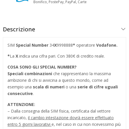
Bonifico, PostePay, PayPal, Carte
Descrizione
SIM
Special Number
34
X
9998888
*
operatore
Vodafone.
*
La
X
indica una cifra pari. Con 380€ di credito reale.
COSA SONO GLI SPECIAL NUMBER
?
Speciali combinazioni
che rappresentano la massima
ambizione di chi si avvicina a questo mondo, come ad
esempio una
scala di numeri
o una
serie di cifre uguali
consecutive
.
ATTENZIONE:
– Dalla consegna della SIM fisica, certificata dal vettore
incaricato,
il cambio intestazione dovrà essere effettuato
entro 5 giorni lavorativi
e, nel caso in cui non ricevessimo più