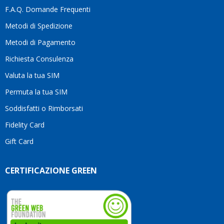
quest
F.A.Q. Domande Frequenti
moti
Metodi di Spedizione
li
consi
Metodi di Pagamento
senz
Richiesta Consulenza
alcun
esita
Valuta la tua SIM
Compl
per la
Permuta la tua SIM
seriet
Soddisfatti o Rimborsati
la
comp
Fidelity Card
e,
Gift Card
sopra
per
l’atte
CERTIFICAZIONE GREEN
che
dedic
ai
vostri
clienti