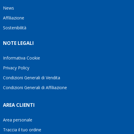
milanese
cuore
visto
che si
il
News
questo
questi
client
Affiliazione
bellissimo
dettagli
un
sito su
è
perio
Sostenibilità
internet
molto
in cui
Ve lo
rigido.
l’assi
NOTE LEGALI
consiglio
Fidatevi,
viene
♥️
se
spes
avete
trasc
Informativa Cookie
bisogno
trova
Privacy Policy
siete in
pers
ottime
che si
Condizioni Generali di Vendita
mani.
pren
Condizioni Generali di Affiliazione
il
temp
di
AREA CLIENTI
aiutar
fa
davve
Area personale
la
Traccia il tuo ordine
diffe