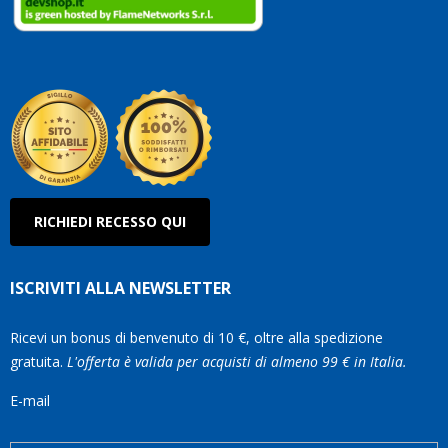
Conti
così!
Robe
Olan
RICHIEDI RECESSO QUI
ISCRIVITI ALLA NEWSLETTER
Ricevi un bonus di benvenuto di 10 €, oltre alla spedizione
gratuita.
L'offerta è valida per acquisti di almeno 99 € in Italia.
E-mail