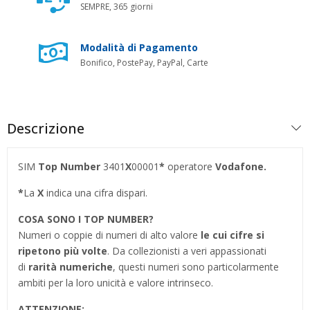
SEMPRE, 365 giorni
Modalità di Pagamento
Bonifico, PostePay, PayPal, Carte
Descrizione
SIM
Top Number
3401
X
00001
*
operatore
Vodafone.
*
La
X
indica una cifra dispari.
COSA SONO I TOP NUMBER
?
Numeri o coppie di numeri di alto valore
le cui cifre si
ripetono più volte
. Da collezionisti a veri appassionati
di
rarità numeriche
, questi numeri sono particolarmente
ambiti per la loro unicità e valore intrinseco.
ATTENZIONE: