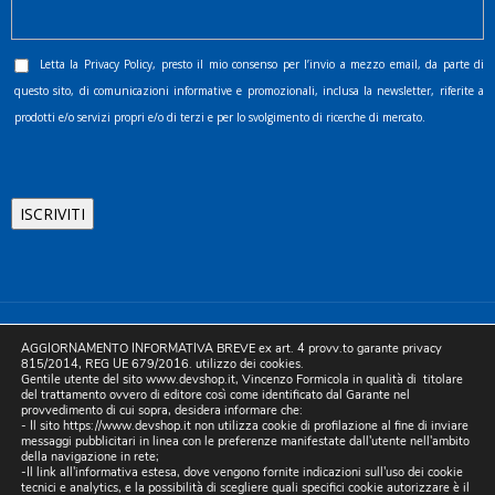
Letta la
Privacy Policy
, presto il mio consenso per l’invio a mezzo email, da parte di
questo sito, di comunicazioni informative e promozionali, inclusa la newsletter, riferite a
prodotti e/o servizi propri e/o di terzi e per lo svolgimento di ricerche di mercato.
©2025 D.& V. International srl | Sede Legale: Via Libertà, 225 -
AGGIORNAMENTO INFORMATIVA BREVE ex art. 4 provv.to garante privacy
80055 Portici (NA). pec: devinternational@pec.it P.IVA
815/2014, REG UE 679/2016. utilizzo dei cookies.
Gentile utente del sito www.devshop.it, Vincenzo Formicola in qualità di titolare
05754741212 | REA NA-773826 | Capitale sociale 10.000 euro i.v.
del trattamento ovvero di editore così come identificato dal Garante nel
provvedimento di cui sopra, desidera informare che:
| Developed by Digital & Viral
- Il sito https://www.devshop.it non utilizza cookie di profilazione al fine di inviare
messaggi pubblicitari in linea con le preferenze manifestate dall'utente nell'ambito
della navigazione in rete;
-Il link all'informativa estesa, dove vengono fornite indicazioni sull'uso dei cookie
tecnici e analytics, e la possibilità di scegliere quali specifici cookie autorizzare è il