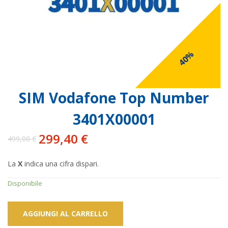
40%
SIM Vodafone Top Number
3401X00001
299,40
€
499,00
€
Il
Il
prezzo
prezzo
La
X
indica una cifra dispari.
originale
attuale
era:
è:
Disponibile
499,00 €.
299,40 €.
AGGIUNGI AL CARRELLO