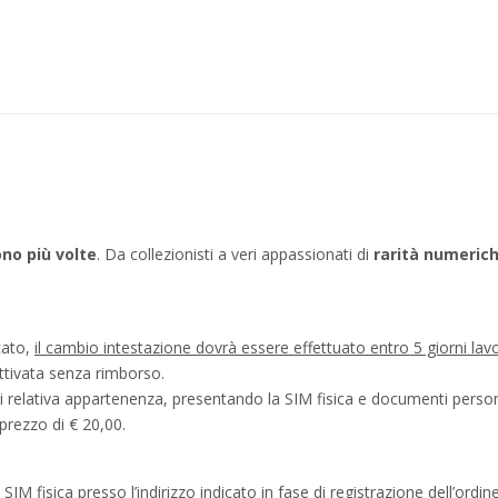
tono più volte
. Da collezionisti a veri appassionati di
rarità numeric
icato,
il cambio intestazione dovrà essere effettuato entro 5 giorni lav
ttivata senza rimborso.
di relativa appartenenza, presentando la SIM fisica e documenti personal
prezzo di € 20,00.
M fisica presso l’indirizzo indicato in fase di registrazione dell’ordine