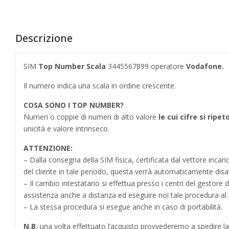
Descrizione
SIM
Top Number Scala
3445567899 operatore
Vodafone.
Il numero indica una scala in ordine crescente.
COSA SONO I TOP NUMBER
?
Numeri o coppie di numeri di alto valore
le cui cifre si ripe
unicità e valore intrinseco.
ATTENZIONE:
– Dalla consegna della SIM fisica, certificata dal vettore incar
del cliente in tale periodo, questa verrà automaticamente disa
– Il cambio intestatario si effettua presso i centri del gestore 
assistenza anche a distanza ed eseguire noi tale procedura al 
– La stessa procedura si esegue anche in caso di portabilità.
N.B.
una volta effettuato l’acquisto provvederemo a spedire la SI