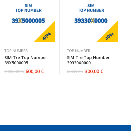
40%
40%
TOP NUMBER
TOP NUMBER
SIM Tre Top Number
SIM Tre Top Number
39X5000005
39330X0000
600,00
€
300,00
€
1.000,00
€
500,00
€
Il
Il
Il
Il
prezzo
prezzo
prezzo
prezzo
originale
attuale
originale
attuale
era:
è:
era:
è:
1.000,00 €.
600,00 €.
500,00 €.
300,00 €.