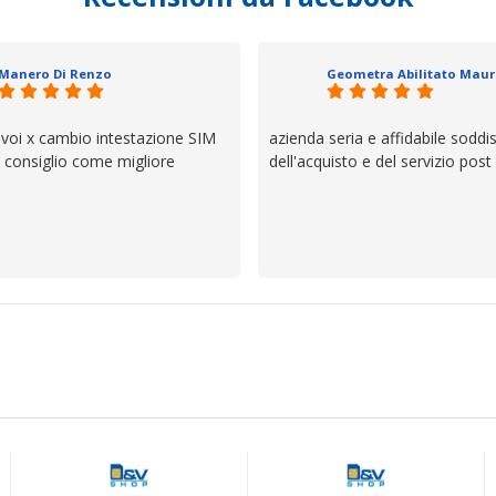
 un atteggiamento che va oltre
io e ve lo dice un milanese che si
ttagli è molto rigido. Fidatevi,
Manero Di Renzo
 bisogno siete in ottime mani.
 voi x cambio intestazione SIM
azienda seria e affidabile soddi
lo consiglio come migliore
dell'acquisto e del servizio post