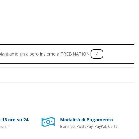
, piantiamo un albero insieme a TREE-NATION.
 18 ore su 24
Modalità di Pagamento
iorni
Bonifico, PostePay, PayPal, Carte