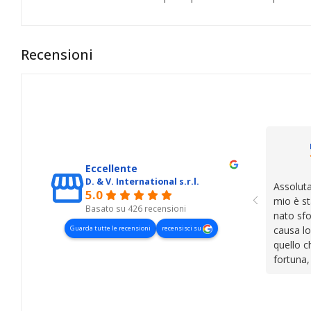
Recensioni
Eccellente
D. & V. International s.r.l.
Assoluta
5.0
mio è st
Basato su 426 recensioni
nato sfo
Guarda tutte le recensioni
recensisci su
causa lo
quello c
fortuna,
presenza
lasciano
cose. Be