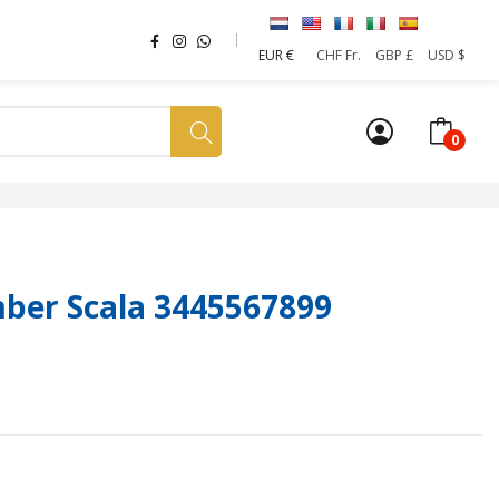
EUR €
CHF Fr.
GBP £
USD $
0
a tua SIM
News
Affiliazione
Sostenibilità
ber Scala 3445567899