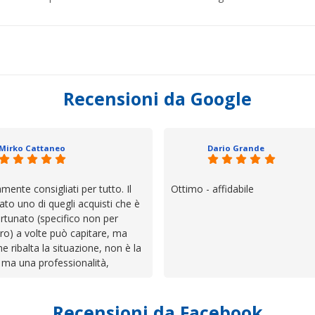
Recensioni da Google
Mirko Cattaneo
Dario Grande
mente consigliati per tutto. Il
Ottimo - affidabile
ato uno di quegli acquisti che è
rtunato (specifico non per
ro) a volte può capitare, ma
he ribalta la situazione, non è la
 ma una professionalità,
 e assistenza che non ti
 da solo a sistemare tutte le
Recensioni da Facebook
', io qui è proprio quello che ho