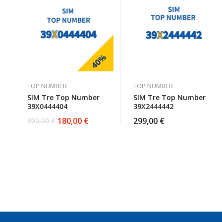
40%
TOP NUMBER
TOP NUMBER
SIM Tre Top Number
SIM Tre Top Number
39X0444404
39X2444442
180,00
€
299,00
€
300,00
€
Il
Il
prezzo
prezzo
originale
attuale
era:
è:
300,00 €.
180,00 €.