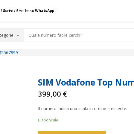
o?
Scrivici!
Anche su
WhatsApp!
45567899
.A.Q.
Contatti
Consulenza
Valuta la tua SIM
Permuta l
SIM Vodafone Top Num
399,00
€
Il numero indica una scala in ordine crescente.
Disponibile