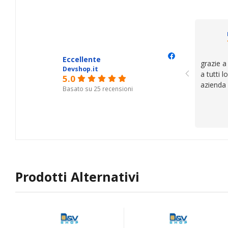
trovato,
il serviz
questi de
se avete
Eccellente
grazie a
Devshop.it
a tutti 
5.0
azienda
Basato su 25 recensioni
Prodotti Alternativi