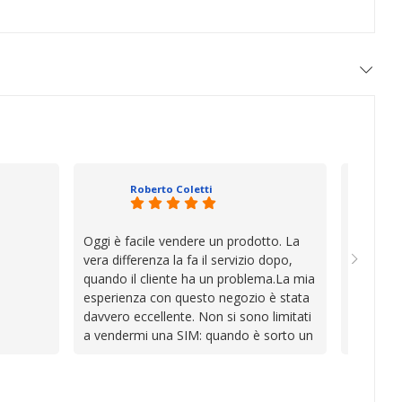
Roberto Coletti
Oggi è facile vendere un prodotto. La
Ho acqui
vera differenza la fa il servizio dopo,
sono rim
quando il cliente ha un problema.La mia
Venditore
esperienza con questo negozio è stata
professi
davvero eccellente. Non si sono limitati
chiara. 
a vendermi una SIM: quando è sorto un
conforme
inconveniente per colpa mia si sono
chi cerca
impegnati con grande disponibilità,
affidabile
professionalità e pazienza per trovare la