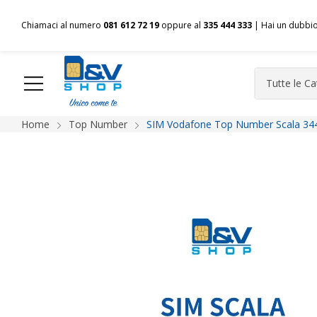
Chiamaci al numero
081 612 72 19
oppure al
335 444 333
| Hai un dubbi
Home
Top Number
SIM Vodafone Top Number Scala 34
HOME
Chi siamo
Shop
Spedizioni
Pagamenti
F