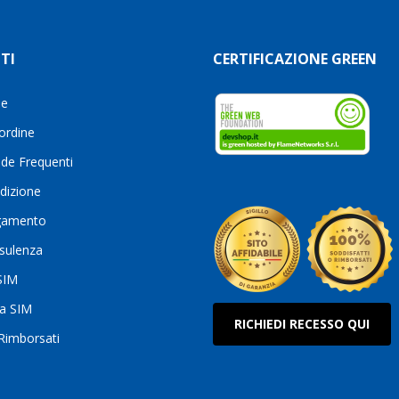
TI
CERTIFICAZIONE GREEN
le
 ordine
de Frequenti
dizione
gamento
sulenza
 SIM
ua SIM
RICHIEDI RECESSO QUI
 Rimborsati