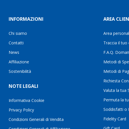
INFORMAZIONI
AREA CLIEN
Chi siamo
Area persona
Contatti
Traccia il tuo
News
F.A.Q. Doman
Affiliazione
Metodi di Spe
Sostenibilità
Metodi di Pa
Richiesta Con
NOTE LEGALI
Valuta la tua
Permuta la t
Informativa Cookie
Soddisfatti o
Privacy Policy
Fidelity Card
Condizioni Generali di Vendita
Gift Card
Condizioni Generali di Affiliazione