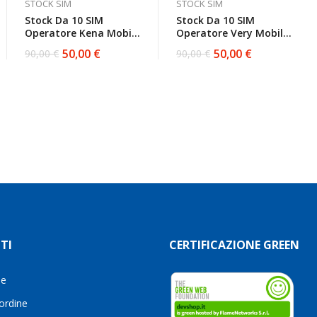
STOCK SIM
STOCK SIM
Stock Da 10 SIM
Stock Da 10 SIM
Operatore Kena Mobile
Operatore Very Mobile
Da Attivare
E Wind3 Da Attivare
50,00
€
50,00
€
90,00
€
90,00
€
Il
Il
Il
Il
prezzo
prezzo
prezzo
prezzo
originale
attuale
originale
attuale
era:
è:
era:
è:
90,00 €.
50,00 €.
90,00 €.
50,00 €.
TI
CERTIFICAZIONE GREEN
le
 ordine