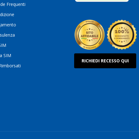
de Frequenti
dizione
gamento
sulenza
 SIM
ua SIM
RICHIEDI RECESSO QUI
 Rimborsati