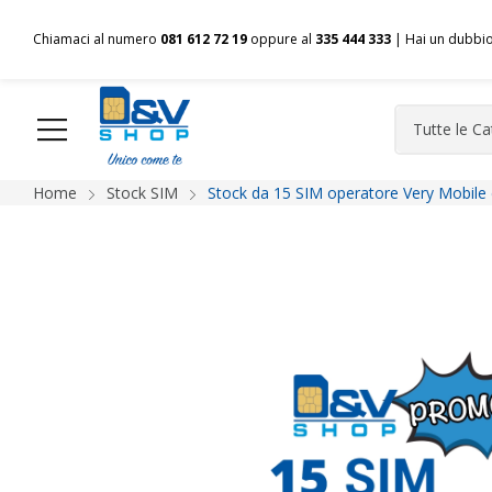
Chiamaci al numero
081 612 72 19
oppure al
335 444 333
| Hai un dubbi
Home
Stock SIM
Stock da 15 SIM operatore Very Mobile 
HOME
Chi siamo
Shop
Spedizioni
Pagamenti
F