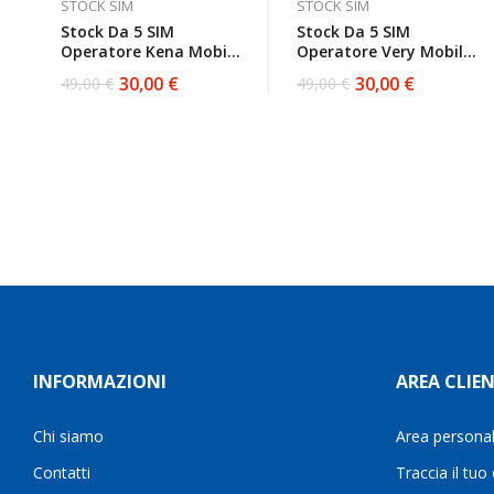
STOCK SIM
STOCK SIM
Stock Da 5 SIM
Stock Da 5 SIM
Operatore Kena Mobile
Operatore Very Mobile
Da Attivare
E Wind3 Da Attivare
30,00
€
30,00
€
49,00
€
49,00
€
Il
Il
Il
Il
prezzo
prezzo
prezzo
prezzo
originale
attuale
originale
attuale
era:
è:
era:
è:
49,00 €.
30,00 €.
49,00 €.
30,00 €.
INFORMAZIONI
AREA CLIEN
Chi siamo
Area persona
Contatti
Traccia il tuo