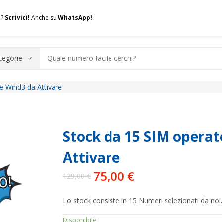
o?
Scrivici!
Anche su
WhatsApp!
e Wind3 da Attivare
.A.Q.
Contatti
Consulenza
Valuta la tua SIM
Permuta l
Stock da 15 SIM operat
Attivare
75,00
€
129,00
€
Il
Il
prezzo
prezzo
Lo stock consiste in 15 Numeri selezionati da noi.
originale
attuale
era:
è:
Disponibile