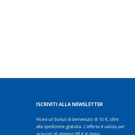
ISCRIVITI ALLA NEWSLETTER
Ricevi un bonus di benvenuto di 10 €, oltre
alla spedizione gratuita.
L'offerta è valida per
acquisti di almeno 99 € in Italia.