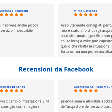
Vincenzo Tedeschi
Mirko Cattaneo
el risolvere anche piccoli
Assolutamente consigliati per tut
, servizio impeccabile
mio è stato uno di quegli acquis
nato sfortunato (specifico non 
causa loro) a volte può capitar
quello che ribalta la situazione,
fortuna, ma una professionalità
presenza e assistenza che non t
lasciano da solo a sistemare tut
Recensioni da Facebook
cose. Be', io qui è proprio quel
trovato, un atteggiamento che 
il servizio e ve lo dice un milane
questi dettagli è molto rigido. Fi
Manero Di Renzo
se avete bisogno siete in ottim
 voi x cambio intestazione SIM
azienda seria e affidabile soddi
lo consiglio come migliore
dell'acquisto e del servizio post