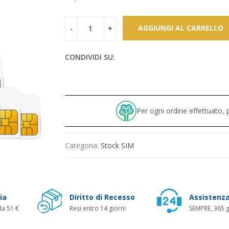
129,00 €.
75,00 €.
AGGIUNGI AL CARRELLO
CONDIVIDI SU:
Per ogni ordine effettuato
Categoria:
Stock SIM
ia
Diritto di Recesso
Assistenza
da 51 €
Resi entro 14 giorni
SEMPRE, 365 g