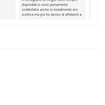
competen
disponibili io sono pienamente
unici
l’attenzi
soddisfatta anche io inizialmente ero
Continua
scettica ma poi ho deciso di affidarmi a
loro e ho fatto benissimo sono stata
fortunata quel giorno quando ho visto
questo bellissimo sito su internet Ve lo
consiglio ♥️