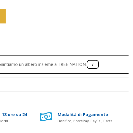
, piantiamo un albero insieme a TREE-NATION.
 18 ore su 24
Modalità di Pagamento
iorni
Bonifico, PostePay, PayPal, Carte