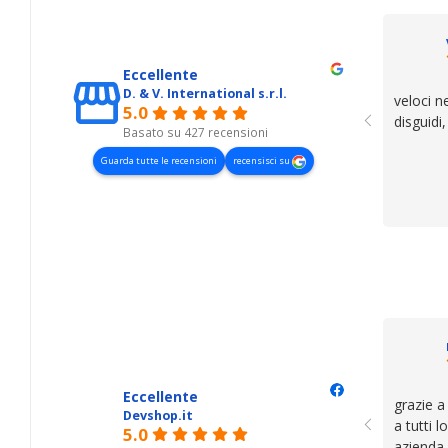
Eccellente
D. & V. International s.r.l.
veloci n
5.0
disguidi
Basato su 427 recensioni
Guarda tutte le recensioni
recensisci su
Eccellente
grazie a
Devshop.it
a tutti 
5.0
azienda