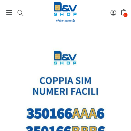
Home
Coppie / Tris / Cinquina SIM
Coppia SIM Kena Mobile Numeri Facili 350166AAA6 e
0
350166BBB6 Da Attivare