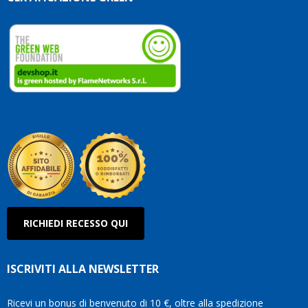
che
dedic
ai
vostri
clienti
Conti
così!
Robe
Olan
RICHIEDI RECESSO QUI
ISCRIVITI ALLA NEWSLETTER
Ricevi un bonus di benvenuto di 10 €, oltre alla spedizione