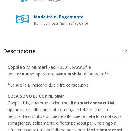
Modalità di Pagamento
Bonifico, PostePay, PayPal, Carte
Descrizione
Coppia SIM Numeri Facili
350166
AAA
6
*
e
350166
BBB
6
*
operatore
Kena mobile,
da Attivare
**.
*
La
A
e la
B
indicano due cifre consecutive.
COSA SONO LE COPPIE SIM?
Coppie, tris, quaterne e cinquine di
numeri consecutivi
,
appartenenti alle principali compagnie telefoniche. La
peculiarità distintiva di queste SIM risiede nella loro notevole
somiglianza, solitamente differenziandosi per una singola
cifra, spesso situata nell’ultima posizione. Molto
apprezzati