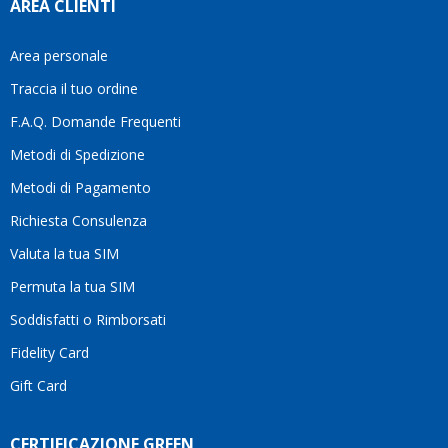
AREA CLIENTI
aiutar
fa
davve
Area personale
la
Traccia il tuo ordine
diffe
quest
F.A.Q. Domande Frequenti
moti
Metodi di Spedizione
li
consi
Metodi di Pagamento
senz
Richiesta Consulenza
alcun
esita
Valuta la tua SIM
Compl
per la
Permuta la tua SIM
seriet
Soddisfatti o Rimborsati
la
comp
Fidelity Card
e,
Gift Card
sopra
per
l’atte
CERTIFICAZIONE GREEN