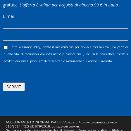
gratuita.
L'offerta è valida per acquisti di almeno 99 € in Italia.
E-mail
Letta la
Privacy Policy
, presto il mio consenso per l’invio a mezzo email, da parte di
questo sito, di comunicazioni informative e promozionali, inclusa la newsletter, riferite a
prodotti e/o servizi propri e/o di terzi e per lo svolgimento di ricerche di mercato.
©2025 D.& V. International srl | Sede Legale: Via Libertà, 225 -
AGGIORNAMENTO INFORMATIVA BREVE ex art. 4 provv.to garante privacy
80055 Portici (NA). pec: devinternational@pec.it P.IVA
815/2014, REG UE 679/2016. utilizzo dei cookies.
Gentile utente del sito www.devshop.it, Vincenzo Formicola in qualità di titolare