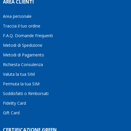
AREA CLIENTI
aiutarti
fa
davvero
Area personale
la
Traccia il tuo ordine
differenza.Per
questo
F.A.Q. Domande Frequenti
motivo
Metodi di Spedizione
li
consiglio
Metodi di Pagamento
senza
Richiesta Consulenza
alcuna
esitazione.
Valuta la tua SIM
Complimenti
per la
Permuta la tua SIM
serietà,
Soddisfatti o Rimborsati
la
competenza
Fidelity Card
e,
Gift Card
soprattutto,
per
l’attenzione
CERTIFICAZIONE GREEN