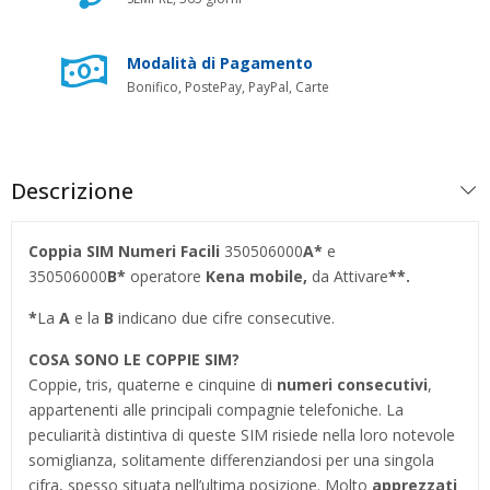
Modalità di Pagamento
Bonifico, PostePay, PayPal, Carte
Descrizione
Coppia SIM Numeri Facili
350506000
A*
e
350506000
B*
operatore
Kena mobile,
da Attivare
**.
*
La
A
e la
B
indicano due cifre consecutive.
COSA SONO LE COPPIE SIM?
Coppie, tris, quaterne e cinquine di
numeri consecutivi
,
appartenenti alle principali compagnie telefoniche. La
peculiarità distintiva di queste SIM risiede nella loro notevole
somiglianza, solitamente differenziandosi per una singola
cifra, spesso situata nell’ultima posizione. Molto
apprezzati