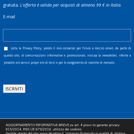
gratuita.
L'offerta è valida per acquisti di almeno 99 € in Italia.
E-mail
Letta la
Privacy Policy
, presto il mio consenso per l’invio a mezzo email, da parte di
questo sito, di comunicazioni informative e promozionali, inclusa la newsletter, riferite a
prodotti e/o servizi propri e/o di terzi e per lo svolgimento di ricerche di mercato.
©2025 D.& V. International srl | Sede Legale: Via Libertà, 225 -
AGGIORNAMENTO INFORMATIVA BREVE ex art. 4 provv.to garante privacy
80055 Portici (NA). pec: devinternational@pec.it P.IVA
815/2014, REG UE 679/2016. utilizzo dei cookies.
Gentile utente del sito www.devshop.it, Vincenzo Formicola in qualità di titolare