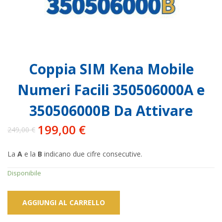
Coppia SIM Kena Mobile
Numeri Facili 350506000A e
350506000B Da Attivare
199,00
€
249,00
€
Il
Il
prezzo
prezzo
La
A
e la
B
indicano due cifre consecutive.
originale
attuale
era:
è:
Disponibile
249,00 €.
199,00 €.
AGGIUNGI AL CARRELLO