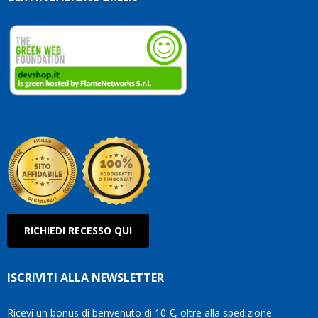
che
dedicate
ai
vostri
clienti.
Continuate
così!
Roberto
Olanda
RICHIEDI RECESSO QUI
ISCRIVITI ALLA NEWSLETTER
Ricevi un bonus di benvenuto di 10 €, oltre alla spedizione