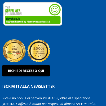
dedicate
ai
vostri
clienti.
Continuate
così!
Roberto
Olanda
RICHIEDI RECESSO QUI
ISCRIVITI ALLA NEWSLETTER
Ricevi un bonus di benvenuto di 10 €, oltre alla spedizione
gratuita.
L'offerta è valida per acquisti di almeno 99 € in Italia.