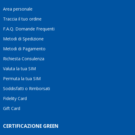
fa
davvero
Area personale
la
Traccia il tuo ordine
differenza.Per
questo
F.A.Q. Domande Frequenti
motivo
Metodi di Spedizione
li
consiglio
Metodi di Pagamento
senza
Richiesta Consulenza
alcuna
esitazione.
Valuta la tua SIM
Complimenti
per la
Permuta la tua SIM
serietà,
Soddisfatti o Rimborsati
la
competenza
Fidelity Card
e,
Gift Card
soprattutto,
per
l’attenzione
CERTIFICAZIONE GREEN
che