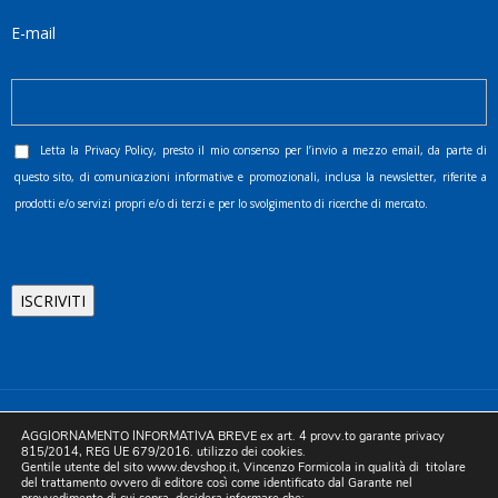
E-mail
Letta la
Privacy Policy
, presto il mio consenso per l’invio a mezzo email, da parte di
questo sito, di comunicazioni informative e promozionali, inclusa la newsletter, riferite a
prodotti e/o servizi propri e/o di terzi e per lo svolgimento di ricerche di mercato.
©2025 D.& V. International srl | Sede Legale: Via Libertà, 225 -
AGGIORNAMENTO INFORMATIVA BREVE ex art. 4 provv.to garante privacy
80055 Portici (NA). pec: devinternational@pec.it P.IVA
815/2014, REG UE 679/2016. utilizzo dei cookies.
Gentile utente del sito www.devshop.it, Vincenzo Formicola in qualità di titolare
05754741212 | REA NA-773826 | Capitale sociale 10.000 euro i.v.
del trattamento ovvero di editore così come identificato dal Garante nel