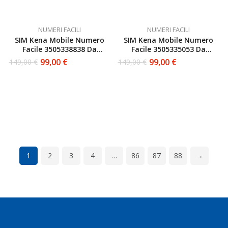
NUMERI FACILI
NUMERI FACILI
SIM Kena Mobile Numero
SIM Kena Mobile Numero
Facile 3505338838 Da
Facile 3505335053 Da
Attivare
Attivare
99,00
€
99,00
€
149,00
€
149,00
€
Il
Il
Il
Il
prezzo
prezzo
prezzo
prezzo
originale
attuale
originale
attuale
era:
è:
era:
è:
149,00 €.
99,00 €.
149,00 €.
99,00 €.
1
2
3
4
…
86
87
88
→