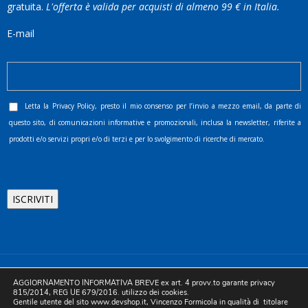
gratuita.
L'offerta è valida per acquisti di almeno 99 € in Italia.
E-mail
Letta la
Privacy Policy
, presto il mio consenso per l’invio a mezzo email, da parte di
questo sito, di comunicazioni informative e promozionali, inclusa la newsletter, riferite a
prodotti e/o servizi propri e/o di terzi e per lo svolgimento di ricerche di mercato.
©2025 D.& V. International srl | Sede Legale: Via Libertà, 225 -
AGGIORNAMENTO INFORMATIVA BREVE ex art. 4 provv.to garante privacy
80055 Portici (NA). pec: devinternational@pec.it P.IVA
815/2014, REG UE 679/2016. utilizzo dei cookies.
Gentile utente del sito www.devshop.it, Vincenzo Formicola in qualità di titolare
05754741212 | REA NA-773826 | Capitale sociale 10.000 euro i.v.