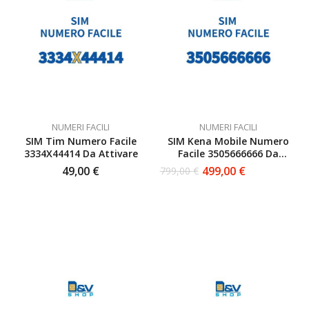
NUMERI FACILI
NUMERI FACILI
SIM Tim Numero Facile
SIM Kena Mobile Numero
3334X44414 Da Attivare
Facile 3505666666 Da
Attivare
49,00
€
499,00
€
799,00
€
Il
Il
prezzo
prezzo
originale
attuale
era:
è:
799,00 €.
499,00 €.