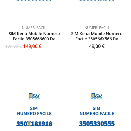
NUMERI FACILI
NUMERI FACILI
SIM Kena Mobile Numero
SIM Kena Mobile Numero
Facile 3505666600 Da
Facile 350566X566 Da
Attivare
Attivare
149,00
€
49,00
€
199,00
€
Il
Il
prezzo
prezzo
originale
attuale
era:
è:
199,00 €.
149,00 €.