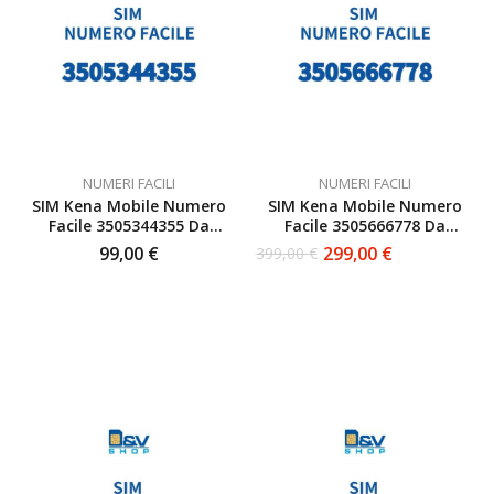
NUMERI FACILI
NUMERI FACILI
SIM Kena Mobile Numero
SIM Kena Mobile Numero
Facile 3505344355 Da
Facile 3505666778 Da
Attivare
Attivare
99,00
€
299,00
€
399,00
€
Il
Il
prezzo
prezzo
originale
attuale
era:
è:
399,00 €.
299,00 €.