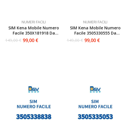
NUMERI FACILI
NUMERI FACILI
SIM Kena Mobile Numero
SIM Kena Mobile Numero
Facile 350X181918 Da
Facile 3505330555 Da
Attivare
Attivare
99,00
€
99,00
€
149,00
€
149,00
€
Il
Il
Il
Il
prezzo
prezzo
prezzo
prezzo
originale
attuale
originale
attuale
era:
è:
era:
è:
149,00 €.
99,00 €.
149,00 €.
99,00 €.