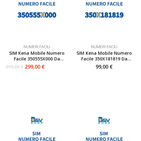
NUMERI FACILI
NUMERI FACILI
SIM Kena Mobile Numero
SIM Kena Mobile Numero
Facile 350555X000 Da
Facile 350X181819 Da
Attivare
Attivare
299,00
€
99,00
€
399,00
€
Il
Il
prezzo
prezzo
originale
attuale
era:
è:
399,00 €.
299,00 €.