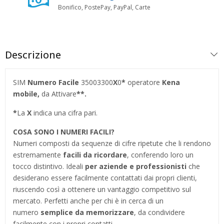
Bonifico, PostePay, PayPal, Carte
Descrizione
SIM
Numero Facile
35003300
X
0
*
operatore
Kena
mobile,
da Attivare
**.
*
La
X
indica una cifra pari.
COSA SONO I NUMERI FACILI?
Numeri composti da sequenze di cifre ripetute che li rendono
estremamente
facili da ricordare
, conferendo loro un
tocco distintivo. Ideali
per aziende e professionisti
che
desiderano essere facilmente contattati dai propri clienti,
riuscendo così a ottenere un vantaggio competitivo sul
mercato. Perfetti anche per chi è in cerca di un
numero
semplice da memorizzare
, da condividere
facilmente con i propri contatti.