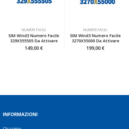
sono
e
sorto
pienamente
assistenza
un
soddisfatta
che
incon
anche
non ti
per
io
lasciano
colpa
NUMERI FACILI
NUMERI FACILI
inizialmente
da
mia s
SIM Wind3 Numero Facile
SIM Wind3 Numero Facile
ero
solo a
sono
329X555505 Da Attivare
3270X55000 Da Attivare
scettica
sistemare
impeg
149,00
€
199,00
€
ma poi
tutte le
con
ho
cose.
grand
deciso
Be', io
dispon
di
qui è
profe
affidarmi
proprio
e
a loro
quello
pazie
e ho
che ho
per
fatto
trovato,
trova
benissimo
un
la
sono
atteggiamento
soluz
stata
che va
dimo
INFORMAZIONI
fortunata
oltre il
di
quel
servizio
avere
giorno
e ve lo
davve
Chi siamo