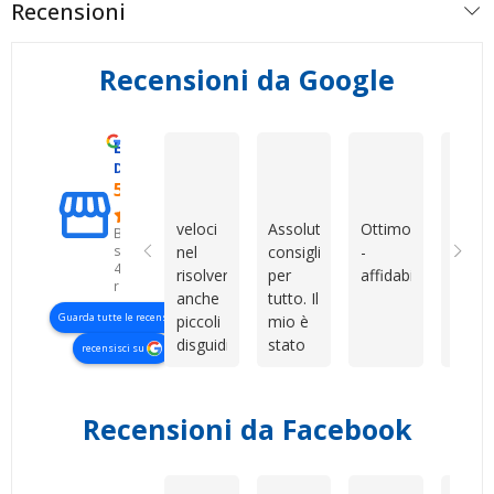
Recensioni
Recensioni da Google
Eccellente
Vincenzo Tedeschi
Mirko Cattaneo
Dario Gran
D. & V. International s.r.l.
5.0
veloci
Assolutamente
Ottimo
Oggi 
Basato
su
nel
consigliati
-
facile
427
risolvere
per
affidabile
vende
recensioni
anche
tutto. Il
un
Guarda tutte le recensioni
piccoli
mio è
prodo
disguidi,
stato
La
recensisci su
servizio
uno di
vera
impeccabile
quegli
diffe
acquisti
la fa i
Recensioni da Facebook
che è
serviz
nato
dopo
sfortunato
quan