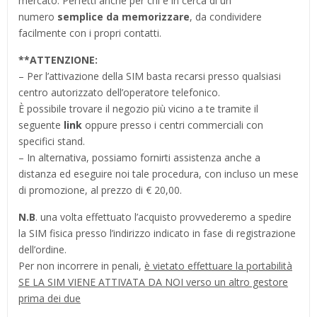
mercato. Perfetti anche per chi è in cerca di un
numero
semplice da memorizzare
, da condividere
facilmente con i propri contatti.
**ATTENZIONE:
– Per l’attivazione della SIM basta recarsi presso qualsiasi
centro autorizzato dell’operatore telefonico.
È possibile trovare il negozio più vicino a te tramite il
seguente
link
oppure presso i centri commerciali con
specifici stand.
– In alternativa, possiamo fornirti assistenza anche a
distanza ed eseguire noi tale procedura, con incluso un mese
di promozione, al prezzo di € 20,00.
N.B
. una volta effettuato l’acquisto provvederemo a spedire
la SIM fisica presso l’indirizzo indicato in fase di registrazione
dell’ordine.
Per non incorrere in penali,
è vietato effettuare la portabilità
SE LA SIM VIENE ATTIVATA DA NOI verso un altro gestore
prima dei due