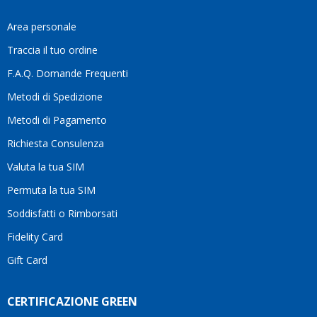
fa
davvero
Area personale
la
Traccia il tuo ordine
differenza.Per
questo
F.A.Q. Domande Frequenti
motivo
Metodi di Spedizione
li
consiglio
Metodi di Pagamento
senza
Richiesta Consulenza
alcuna
esitazione.
Valuta la tua SIM
Complimenti
per la
Permuta la tua SIM
serietà,
Soddisfatti o Rimborsati
la
competenza
Fidelity Card
e,
Gift Card
soprattutto,
per
l’attenzione
CERTIFICAZIONE GREEN
che