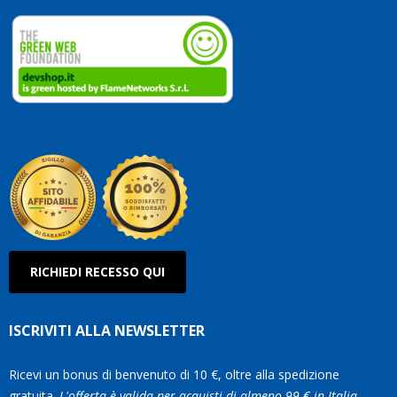
dedicate
ai
vostri
clienti.
Continuate
così!
Roberto
Olanda
RICHIEDI RECESSO QUI
ISCRIVITI ALLA NEWSLETTER
Ricevi un bonus di benvenuto di 10 €, oltre alla spedizione
gratuita.
L'offerta è valida per acquisti di almeno 99 € in Italia.