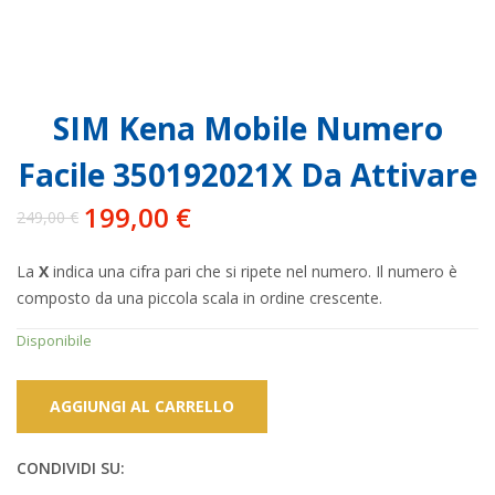
SIM Kena Mobile Numero
Facile 350192021X Da Attivare
199,00
€
249,00
€
Il
Il
prezzo
prezzo
La
X
indica una cifra pari che si ripete nel numero. Il numero è
originale
attuale
composto da una piccola scala in ordine crescente.
era:
è:
249,00 €.
199,00 €.
Disponibile
AGGIUNGI AL CARRELLO
CONDIVIDI SU: