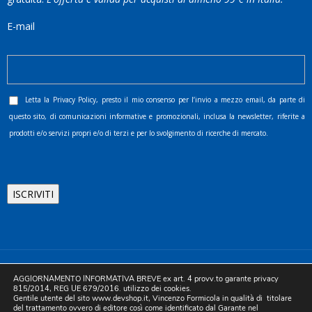
E-mail
Letta la
Privacy Policy
, presto il mio consenso per l’invio a mezzo email, da parte di
questo sito, di comunicazioni informative e promozionali, inclusa la newsletter, riferite a
prodotti e/o servizi propri e/o di terzi e per lo svolgimento di ricerche di mercato.
©2025 D.& V. International srl | Sede Legale: Via Libertà, 225 -
AGGIORNAMENTO INFORMATIVA BREVE ex art. 4 provv.to garante privacy
80055 Portici (NA). pec: devinternational@pec.it P.IVA
815/2014, REG UE 679/2016. utilizzo dei cookies.
Gentile utente del sito www.devshop.it, Vincenzo Formicola in qualità di titolare
05754741212 | REA NA-773826 | Capitale sociale 10.000 euro i.v.
del trattamento ovvero di editore così come identificato dal Garante nel