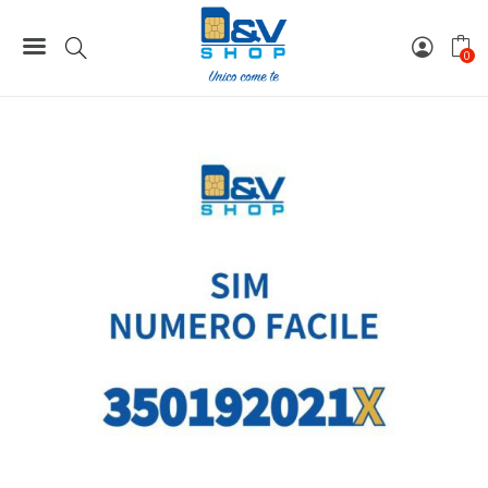
249,00 €.
199,00 
Home
Numeri Facili
SIM Kena Mobile Numero Facile 350192021X Da Attivare
0