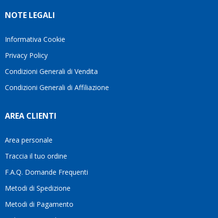
Ve lo
rigido.
l’assi
NOTE LEGALI
consiglio
Fidatevi,
viene
♥️
se
spes
avete
trasc
Informativa Cookie
bisogno
trova
Privacy Policy
siete in
pers
ottime
che si
Condizioni Generali di Vendita
mani.
pren
Condizioni Generali di Affiliazione
il
temp
di
AREA CLIENTI
aiutar
fa
davve
Area personale
la
Traccia il tuo ordine
diffe
quest
F.A.Q. Domande Frequenti
moti
Metodi di Spedizione
li
consi
Metodi di Pagamento
senz