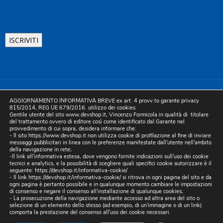
©2025 D.& V. International srl | Sede Legale: Via Libertà, 225 -
AGGIORNAMENTO INFORMATIVA BREVE ex art. 4 provv.to garante privacy
80055 Portici (NA). pec: devinternational@pec.it P.IVA
815/2014, REG UE 679/2016. utilizzo dei cookies.
Gentile utente del sito www.devshop.it, Vincenzo Formicola in qualità di titolare
05754741212 | REA NA-773826 | Capitale sociale 10.000 euro i.v.
del trattamento ovvero di editore così come identificato dal Garante nel
provvedimento di cui sopra, desidera informare che:
| Developed by Digital & Viral
- Il sito https://www.devshop.it non utilizza cookie di profilazione al fine di inviare
messaggi pubblicitari in linea con le preferenze manifestate dall'utente nell'ambito
della navigazione in rete;
-Il link all'informativa estesa, dove vengono fornite indicazioni sull'uso dei cookie
tecnici e analytics, e la possibilità di scegliere quali specifici cookie autorizzare è il
seguente:
https://devshop.it/informativa-cookie/
- Il link
https://devshop.it/informativa-cookie/
si ritrova in ogni pagina del sito e da
ogni pagina è pertanto possibile e in qualunque momento cambiare le impostazioni
di consenso e negare il consenso all'installazione di qualunque cookies;
- La prosecuzione della navigazione mediante accesso ad altra area del sito o
selezione di un elemento dello stesso (ad esempio, di un'immagine o di un link)
comporta la prestazione del consenso all'uso dei cookie necessari.