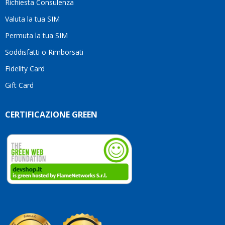
Richiesta Consulenza
alcun
esita
Valuta la tua SIM
Compl
per la
Permuta la tua SIM
seriet
Soddisfatti o Rimborsati
la
comp
Fidelity Card
e,
Gift Card
sopra
per
l’atte
CERTIFICAZIONE GREEN
che
dedic
ai
vostri
clienti
Conti
così!
Robe
Olan