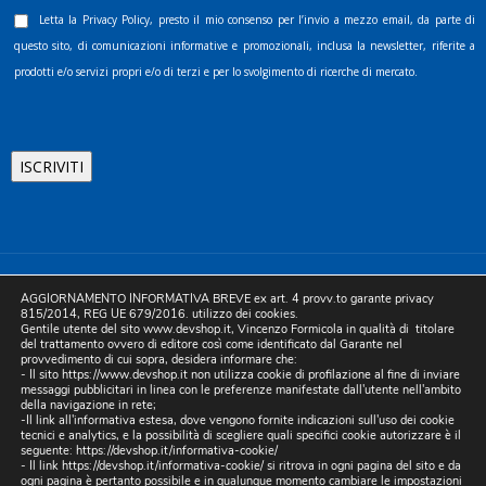
Letta la
Privacy Policy
, presto il mio consenso per l’invio a mezzo email, da parte di
questo sito, di comunicazioni informative e promozionali, inclusa la newsletter, riferite a
prodotti e/o servizi propri e/o di terzi e per lo svolgimento di ricerche di mercato.
©2025 D.& V. International srl | Sede Legale: Via Libertà, 225 -
AGGIORNAMENTO INFORMATIVA BREVE ex art. 4 provv.to garante privacy
80055 Portici (NA). pec: devinternational@pec.it P.IVA
815/2014, REG UE 679/2016. utilizzo dei cookies.
Gentile utente del sito www.devshop.it, Vincenzo Formicola in qualità di titolare
05754741212 | REA NA-773826 | Capitale sociale 10.000 euro i.v.
del trattamento ovvero di editore così come identificato dal Garante nel
provvedimento di cui sopra, desidera informare che:
| Developed by Digital & Viral
- Il sito https://www.devshop.it non utilizza cookie di profilazione al fine di inviare
messaggi pubblicitari in linea con le preferenze manifestate dall'utente nell'ambito
della navigazione in rete;
-Il link all'informativa estesa, dove vengono fornite indicazioni sull'uso dei cookie
tecnici e analytics, e la possibilità di scegliere quali specifici cookie autorizzare è il
seguente:
https://devshop.it/informativa-cookie/
- Il link
https://devshop.it/informativa-cookie/
si ritrova in ogni pagina del sito e da
ogni pagina è pertanto possibile e in qualunque momento cambiare le impostazioni