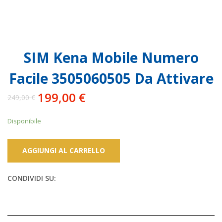
SIM Kena Mobile Numero
Facile 3505060505 Da Attivare
199,00
€
249,00
€
Il
Il
prezzo
prezzo
Disponibile
originale
attuale
era:
è:
249,00 €.
199,00 €.
AGGIUNGI AL CARRELLO
CONDIVIDI SU: