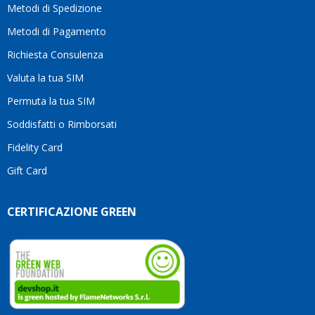
Metodi di Spedizione
li
consiglio
Metodi di Pagamento
senza
Richiesta Consulenza
alcuna
esitazione.
Valuta la tua SIM
Complimenti
per la
Permuta la tua SIM
serietà,
Soddisfatti o Rimborsati
la
competenza
Fidelity Card
e,
Gift Card
soprattutto,
per
l’attenzione
CERTIFICAZIONE GREEN
che
dedicate
ai
vostri
clienti.
Continuate
così!