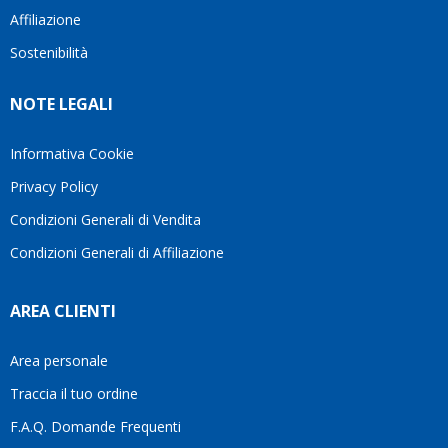
questi
cliente.In
Affiliazione
bellissimo
dettagli
un
sito su
è
periodo
Sostenibilità
internet
molto
in cui
Ve lo
rigido.
l’assistenza
NOTE LEGALI
consiglio
Fidatevi,
viene
♥️
se
spesso
avete
trascurata,
Informativa Cookie
bisogno
trovare
Privacy Policy
siete in
persone
ottime
che si
Condizioni Generali di Vendita
mani.
prendono
Condizioni Generali di Affiliazione
il
tempo
di
AREA CLIENTI
aiutarti
fa
davvero
Area personale
la
Traccia il tuo ordine
differenza.Per
questo
F.A.Q. Domande Frequenti
motivo