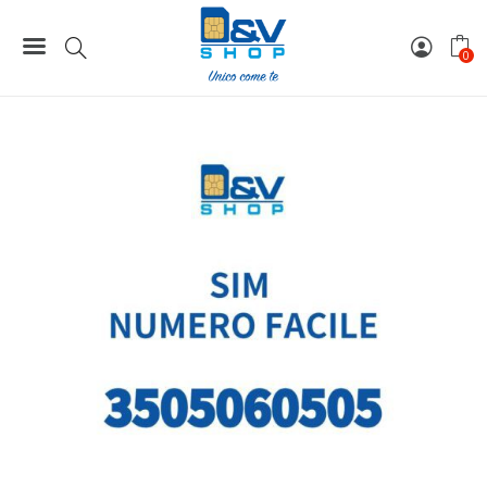
249,00 €.
199,00 
Home
Numeri Facili
SIM Kena Mobile Numero Facile 3505060505 Da Attivare
0