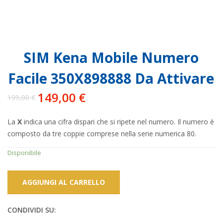
SIM Kena Mobile Numero
Facile 350X898888 Da Attivare
149,00
€
199,00
€
Il
Il
prezzo
prezzo
La
X
indica una cifra dispari che si ripete nel numero. Il numero è
originale
attuale
composto da tre coppie comprese nella serie numerica 80.
era:
è:
199,00 €.
149,00 €.
Disponibile
AGGIUNGI AL CARRELLO
CONDIVIDI SU: