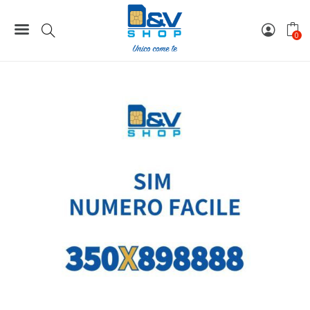
199,00 €.
149,00 
Home
Numeri Facili
SIM Kena Mobile Numero Facile 350X898888 Da Attivare
0