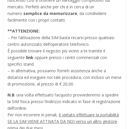
riuscendo così a ottenere un vantaggio competitivo sul
mercato. Perfetti anche per chi è in cerca di un
numero
semplice da memorizzare
, da condividere
facilmente con i propri contatti.
**ATTENZIONE:
– Per l’attivazione della SIM basta recarsi presso qualsiasi
centro autorizzato dell’operatore telefonico.
È possibile trovare il negozio più vicino a te tramite il
seguente
link
oppure presso i centri commerciali con
specifici stand.
– In alternativa, possiamo fornirti assistenza anche a
distanza ed eseguire noi tale procedura, con incluso un mese
di promozione, al prezzo di € 20,00.
N.B
. una volta effettuato l’acquisto provvederemo a spedire
la SIM fisica presso l’indirizzo indicato in fase di registrazione
dell’ordine.
Per non incorrere in penali,
è vietato effettuare la portabilità
SE LA SIM VIENE ATTIVATA DA NOI verso un altro gestore
prima dei due mesi.