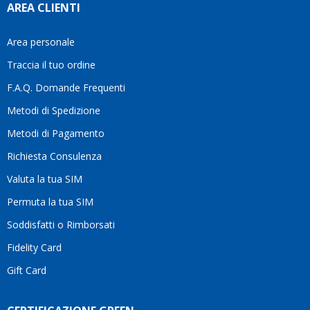
AREA CLIENTI
aiutar
fa
davve
Area personale
la
Traccia il tuo ordine
diffe
quest
F.A.Q. Domande Frequenti
moti
Metodi di Spedizione
li
consi
Metodi di Pagamento
senz
Richiesta Consulenza
alcun
esita
Valuta la tua SIM
Compl
per la
Permuta la tua SIM
seriet
Soddisfatti o Rimborsati
la
comp
Fidelity Card
e,
Gift Card
sopra
per
l’atte