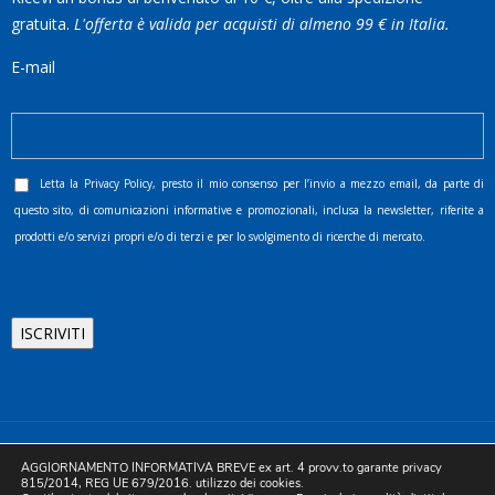
gratuita.
L'offerta è valida per acquisti di almeno 99 € in Italia.
E-mail
Letta la
Privacy Policy
, presto il mio consenso per l’invio a mezzo email, da parte di
questo sito, di comunicazioni informative e promozionali, inclusa la newsletter, riferite a
prodotti e/o servizi propri e/o di terzi e per lo svolgimento di ricerche di mercato.
©2025 D.& V. International srl | Sede Legale: Via Libertà, 225 -
AGGIORNAMENTO INFORMATIVA BREVE ex art. 4 provv.to garante privacy
80055 Portici (NA). pec: devinternational@pec.it P.IVA
815/2014, REG UE 679/2016. utilizzo dei cookies.