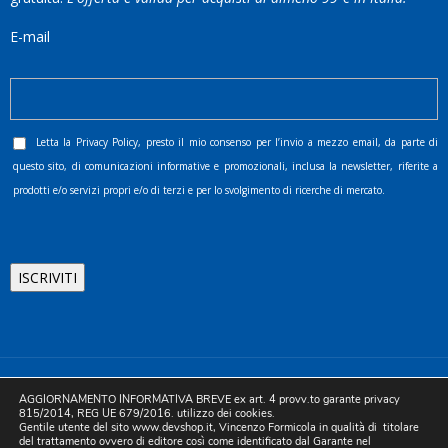
E-mail
Letta la
Privacy Policy
, presto il mio consenso per l’invio a mezzo email, da parte di
questo sito, di comunicazioni informative e promozionali, inclusa la newsletter, riferite a
prodotti e/o servizi propri e/o di terzi e per lo svolgimento di ricerche di mercato.
©2025 D.& V. International srl | Sede Legale: Via Libertà, 225 -
AGGIORNAMENTO INFORMATIVA BREVE ex art. 4 provv.to garante privacy
80055 Portici (NA). pec: devinternational@pec.it P.IVA
815/2014, REG UE 679/2016. utilizzo dei cookies.
Gentile utente del sito www.devshop.it, Vincenzo Formicola in qualità di titolare
05754741212 | REA NA-773826 | Capitale sociale 10.000 euro i.v.
del trattamento ovvero di editore così come identificato dal Garante nel