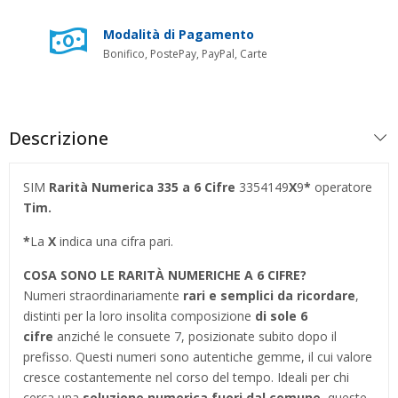
Modalità di Pagamento
Bonifico, PostePay, PayPal, Carte
Descrizione
SIM
Rarità Numerica 335
a 6 Cifre
3354149
X
9
*
operatore
Tim.
*
La
X
indica una cifra pari.
COSA SONO LE RARITÀ NUMERICHE A 6 CIFRE?
Numeri straordinariamente
rari e semplici da ricordare
,
distinti per la loro insolita composizione
di sole 6
cifre
anziché le consuete 7, posizionate subito dopo il
prefisso. Questi numeri sono autentiche gemme, il cui valore
cresce costantemente nel corso del tempo. Ideali per chi
cerca una
soluzione numerica fuori dal comune
, queste