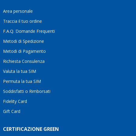
fa
davve
Area personale
la
Traccia il tuo ordine
diffe
quest
F.A.Q. Domande Frequenti
moti
Metodi di Spedizione
li
consi
Metodi di Pagamento
senz
Richiesta Consulenza
alcun
esita
Valuta la tua SIM
Compl
per la
Permuta la tua SIM
seriet
Soddisfatti o Rimborsati
la
comp
Fidelity Card
e,
Gift Card
sopra
per
l’atte
CERTIFICAZIONE GREEN
che