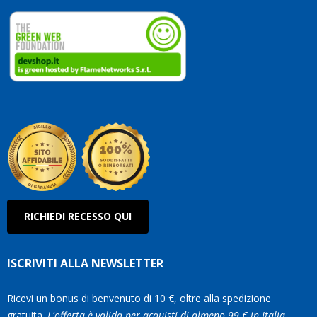
dedic
ai
vostri
clienti
Conti
così!
Robe
Olan
RICHIEDI RECESSO QUI
ISCRIVITI ALLA NEWSLETTER
Ricevi un bonus di benvenuto di 10 €, oltre alla spedizione
gratuita.
L'offerta è valida per acquisti di almeno 99 € in Italia.