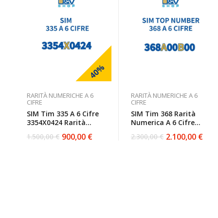
40%
RARITÀ NUMERICHE A 6
RARITÀ NUMERICHE A 6
CIFRE
CIFRE
SIM Tim 335 A 6 Cifre
SIM Tim 368 Rarità
3354X0424 Rarità
Numerica A 6 Cifre
Numerica
368A00B00 Top
900,00
€
2.100,00
€
1.500,00
€
2.300,00
€
Il
Il
Il
Il
Number
prezzo
prezzo
prezzo
prezzo
originale
attuale
originale
attuale
era:
è:
era:
è:
1.500,00 €.
900,00 €.
2.300,00 €.
2.100,00 €.