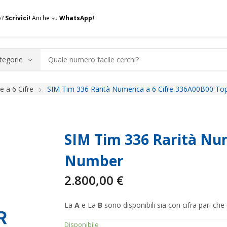
o?
Scrivici!
Anche su
WhatsApp!
 a 6 Cifre
SIM Tim 336 Rarità Numerica a 6 Cifre 336A00B00 T
.A.Q.
Contatti
Consulenza
Valuta la tua SIM
Permuta l
SIM Tim 336 Rarità Num
Number
2.800,00
€
La
A
e La
B
sono disponibili sia con cifra pari che 
Disponibile