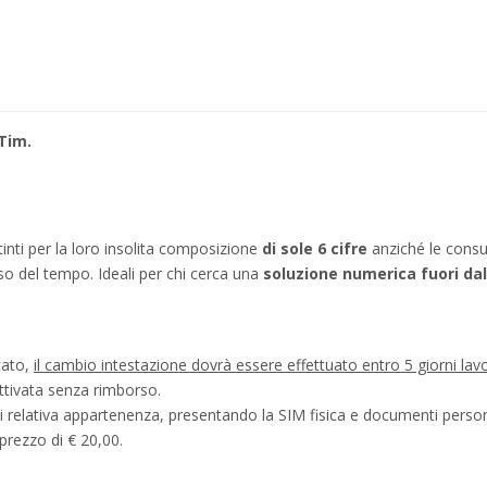
Tim.
stinti per la loro insolita composizione
di sole 6 cifre
anziché le consu
o del tempo. Ideali per chi cerca una
soluzione numerica fuori d
icato,
il cambio intestazione dovrà essere effettuato entro 5 giorni lav
ttivata senza rimborso.
di relativa appartenenza, presentando la SIM fisica e documenti personal
prezzo di € 20,00.