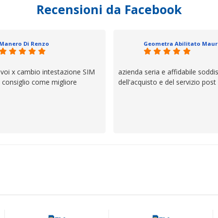
Recensioni da Facebook
', io qui è proprio quello che ho
 un atteggiamento che va oltre
io e ve lo dice un milanese che si
ttagli è molto rigido. Fidatevi,
Manero Di Renzo
 bisogno siete in ottime mani.
 voi x cambio intestazione SIM
azienda seria e affidabile soddi
lo consiglio come migliore
dell'acquisto e del servizio post