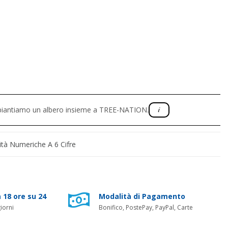
, piantiamo un albero insieme a TREE-NATION.
ità Numeriche A 6 Cifre
 18 ore su 24
Modalità di Pagamento
iorni
Bonifico, PostePay, PayPal, Carte