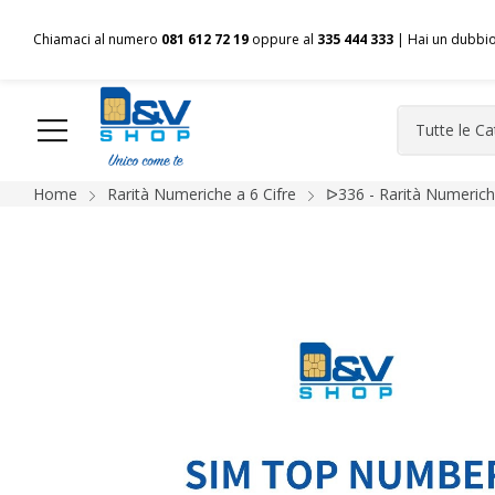
Chiamaci al numero
081 612 72 19
oppure al
335 444 333
| Hai un dubbi
Home
Rarità Numeriche a 6 Cifre
ᐅ336 - Rarità Numeriche
HOME
Chi siamo
Shop
Spedizioni
Pagamenti
F