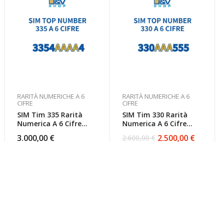
RARITÀ NUMERICHE A 6
RARITÀ NUMERICHE A 6
CIFRE
CIFRE
SIM Tim 335 Rarità
SIM Tim 330 Rarità
Numerica A 6 Cifre
Numerica A 6 Cifre
3354AAAA4 Top
330AAA555 Top
3.000,00
€
2.500,00
€
2.600,00
€
Il
Il
Number
Number
prezzo
prezzo
originale
attuale
era:
è:
2.600,00 €.
2.500,00 €.