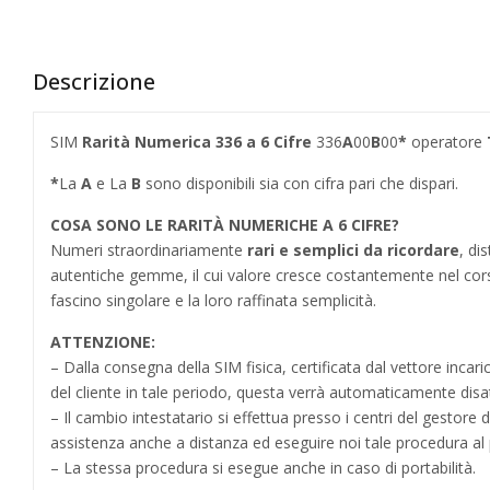
Descrizione
SIM
Rarità Numerica 336 a 6 Cifre
336
A
00
B
00
*
operatore
*
La
A
e La
B
sono disponibili sia con cifra pari che dispari.
COSA SONO LE RARITÀ NUMERICHE A 6 CIFRE?
Numeri straordinariamente
rari e semplici da ricordare
, di
autentiche gemme, il cui valore cresce costantemente nel cors
fascino singolare e la loro raffinata semplicità.
ATTENZIONE:
– Dalla consegna della SIM fisica, certificata dal vettore incar
del cliente in tale periodo, questa verrà automaticamente disa
– Il cambio intestatario si effettua presso i centri del gestore 
assistenza anche a distanza ed eseguire noi tale procedura al 
– La stessa procedura si esegue anche in caso di portabilità.