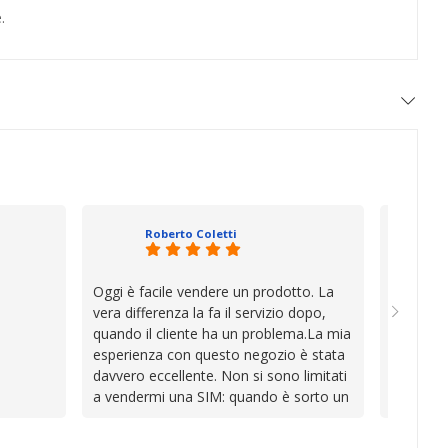
.
Roberto Coletti
Oggi è facile vendere un prodotto. La
Ho acqui
vera differenza la fa il servizio dopo,
sono rim
quando il cliente ha un problema.La mia
Venditore
esperienza con questo negozio è stata
professi
davvero eccellente. Non si sono limitati
chiara. 
a vendermi una SIM: quando è sorto un
conforme
inconveniente per colpa mia si sono
chi cerca
impegnati con grande disponibilità,
affidabile