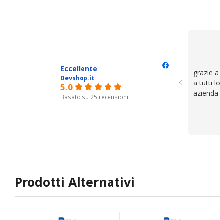
cose. Be
trovato,
il serviz
questi de
se avete
Eccellente
grazie a
Devshop.it
a tutti 
5.0
azienda
Basato su 25 recensioni
Prodotti Alternativi