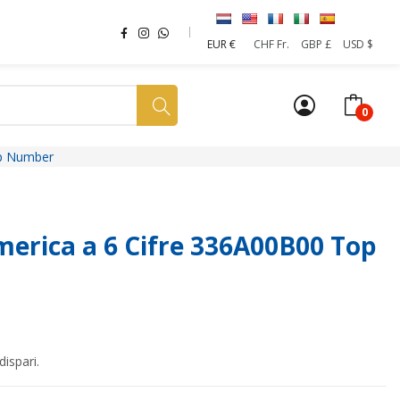
EUR €
CHF Fr.
GBP £
USD $
0
op Number
a tua SIM
News
Affiliazione
Sostenibilità
erica a 6 Cifre 336A00B00 Top
dispari.