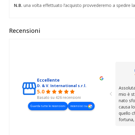
N.B.
una volta effettuato l’acquisto provvederemo a spedire la SI
Recensioni
Eccellente
D. & V. International s.r.l.
Assoluta
5.0
mio è st
Basato su 426 recensioni
nato sfo
Guarda tutte le recensioni
recensisci su
causa lo
quello c
fortuna,
presenza
lasciano