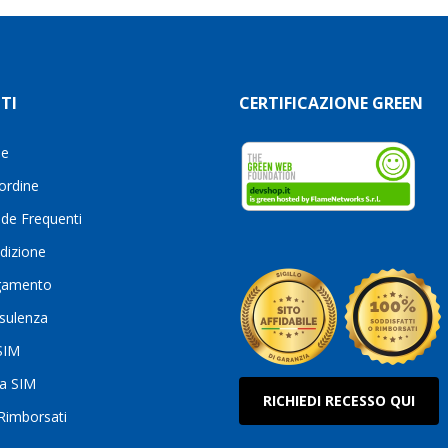
TI
CERTIFICAZIONE GREEN
le
 ordine
de Frequenti
dizione
gamento
sulenza
 SIM
ua SIM
RICHIEDI RECESSO QUI
 Rimborsati