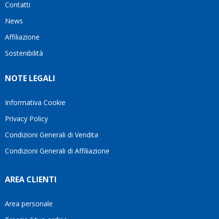
Contatti
ho
milanese
cuore
visto
che si
il
News
questo
questi
client
Affiliazione
bellissimo
dettagli
un
sito su
è
perio
Sostenibilità
internet
molto
in cui
Ve lo
rigido.
l’assi
NOTE LEGALI
consiglio
Fidatevi,
viene
♥️
se
spes
avete
trasc
Informativa Cookie
bisogno
trova
Privacy Policy
siete in
pers
ottime
che si
Condizioni Generali di Vendita
mani.
pren
Condizioni Generali di Affiliazione
il
temp
di
AREA CLIENTI
aiutar
fa
davve
Area personale
la