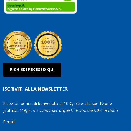
clienti
Conti
così!
Robe
Olan
RICHIEDI RECESSO QUI
ISCRIVITI ALLA NEWSLETTER
Ricevi un bonus di benvenuto di 10 €, oltre alla spedizione
gratuita.
L'offerta è valida per acquisti di almeno 99 € in Italia.
E-mail