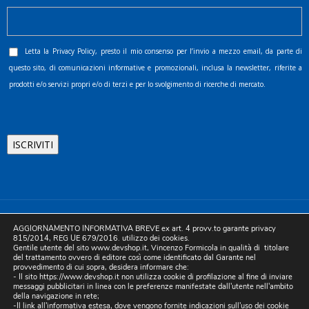
Letta la
Privacy Policy
, presto il mio consenso per l’invio a mezzo email, da parte di
questo sito, di comunicazioni informative e promozionali, inclusa la newsletter, riferite a
prodotti e/o servizi propri e/o di terzi e per lo svolgimento di ricerche di mercato.
©2025 D.& V. International srl | Sede Legale: Via Libertà, 225 -
AGGIORNAMENTO INFORMATIVA BREVE ex art. 4 provv.to garante privacy
80055 Portici (NA). pec: devinternational@pec.it P.IVA
815/2014, REG UE 679/2016. utilizzo dei cookies.
Gentile utente del sito www.devshop.it, Vincenzo Formicola in qualità di titolare
05754741212 | REA NA-773826 | Capitale sociale 10.000 euro i.v.
del trattamento ovvero di editore così come identificato dal Garante nel
provvedimento di cui sopra, desidera informare che:
| Developed by Digital & Viral
- Il sito https://www.devshop.it non utilizza cookie di profilazione al fine di inviare
messaggi pubblicitari in linea con le preferenze manifestate dall'utente nell'ambito
della navigazione in rete;
-Il link all'informativa estesa, dove vengono fornite indicazioni sull'uso dei cookie