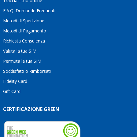
Traccia il tuo ordine
diffe
quest
F.A.Q. Domande Frequenti
moti
Metodi di Spedizione
li
consi
Metodi di Pagamento
senz
Richiesta Consulenza
alcun
esita
Valuta la tua SIM
Compl
per la
Permuta la tua SIM
seriet
Soddisfatti o Rimborsati
la
comp
Fidelity Card
e,
Gift Card
sopra
per
l’atte
CERTIFICAZIONE GREEN
che
dedic
ai
vostri