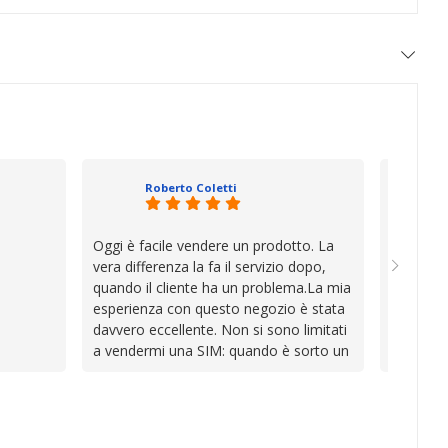
Roberto Coletti
Oggi è facile vendere un prodotto. La
Ho acqui
vera differenza la fa il servizio dopo,
sono rim
quando il cliente ha un problema.La mia
Venditore
esperienza con questo negozio è stata
professi
davvero eccellente. Non si sono limitati
chiara. 
a vendermi una SIM: quando è sorto un
conforme
inconveniente per colpa mia si sono
chi cerca
impegnati con grande disponibilità,
affidabile
professionalità e pazienza per trovare la
soluzione, dimostrando di avere