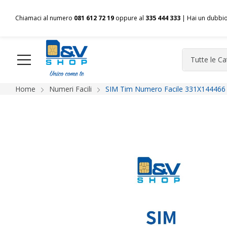
Chiamaci al numero
081 612 72 19
oppure al
335 444 333
| Hai un dubbi
Home
Numeri Facili
SIM Tim Numero Facile 331X144466 
HOME
Chi siamo
Shop
Spedizioni
Pagamenti
F