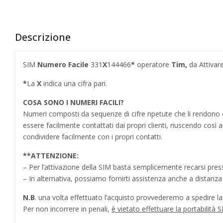
Descrizione
SIM
Numero Facile
331
X
144466
*
operatore
Tim,
da Attivar
*
La
X
indica una cifra pari.
COSA SONO I NUMERI FACILI?
Numeri composti da sequenze di cifre ripetute che li rendo
essere facilmente contattati dai propri clienti, riuscendo cos
condividere facilmente con i propri contatti.
**
ATTENZIONE:
– Per l’attivazione della SIM basta semplicemente recarsi press
– In alternativa, possiamo fornirti assistenza anche a distanz
N.B
. una volta effettuato l’acquisto provvederemo a spedire la S
Per non incorrere in penali,
è vietato effettuare la portabilit