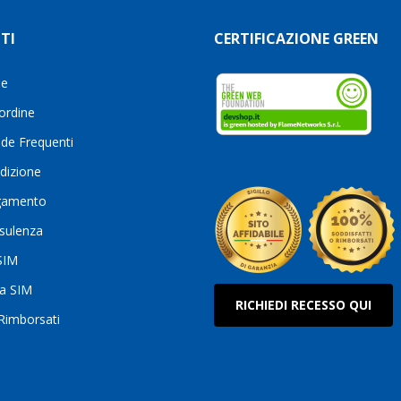
TI
CERTIFICAZIONE GREEN
le
 ordine
de Frequenti
dizione
gamento
sulenza
 SIM
ua SIM
RICHIEDI RECESSO QUI
 Rimborsati