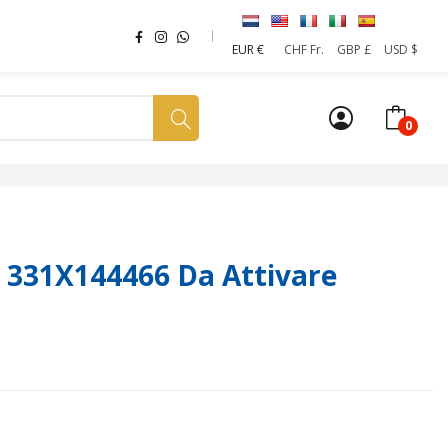
EUR €
CHF Fr.
GBP £
USD $
0
a tua SIM
News
Affiliazione
Sostenibilità
 331X144466 Da Attivare