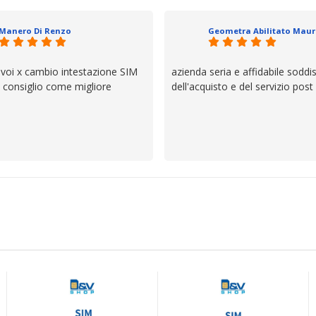
io e ve lo dice un milanese che si
ttagli è molto rigido. Fidatevi,
Manero Di Renzo
 bisogno siete in ottime mani.
 voi x cambio intestazione SIM
azienda seria e affidabile soddi
lo consiglio come migliore
dell'acquisto e del servizio post