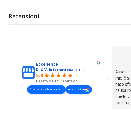
Recensioni
Eccellente
D. & V. International s.r.l.
Assoluta
5.0
mio è st
Basato su 426 recensioni
nato sfo
Guarda tutte le recensioni
recensisci su
causa lo
quello c
fortuna,
presenza
lasciano
cose. Be
trovato,