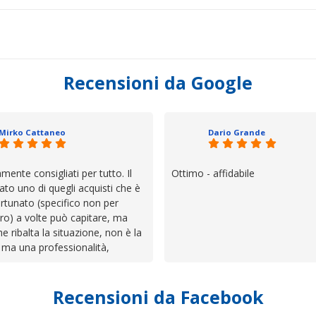
Recensioni da Google
Mirko Cattaneo
Dario Grande
mente consigliati per tutto. Il
Ottimo - affidabile
ato uno di quegli acquisti che è
rtunato (specifico non per
ro) a volte può capitare, ma
he ribalta la situazione, non è la
 ma una professionalità,
 e assistenza che non ti
 da solo a sistemare tutte le
Recensioni da Facebook
', io qui è proprio quello che ho
 un atteggiamento che va oltre