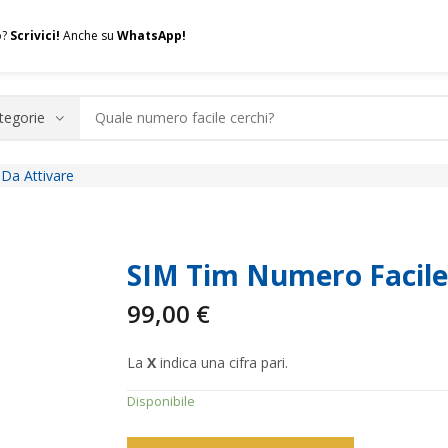
o?
Scrivici!
Anche su
WhatsApp!
Da Attivare
.A.Q.
Contatti
Consulenza
Valuta la tua SIM
Permuta l
SIM Tim Numero Facile
99,00
€
La
X
indica una cifra pari.
Disponibile