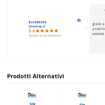
il serviz
questi de
se avete
Eccellente
grazie a
Devshop.it
a tutti 
5.0
azienda
Basato su 25 recensioni
Prodotti Alternativi