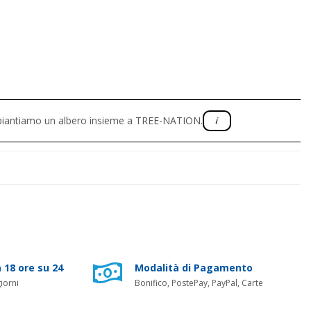
, piantiamo un albero insieme a TREE-NATION.
 18 ore su 24
Modalità di Pagamento
iorni
Bonifico, PostePay, PayPal, Carte