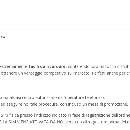
e
**.
no estremamente
facili da ricordare
, conferendo loro un tocco distinti
ì a ottenere un vantaggio competitivo sul mercato. Perfetti anche per c
o qualsiasi centro autorizzato dell’operatore telefonico.
a ed eseguire noi tale procedura, con incluso un mese di promozione, a
IM fisica presso l’indirizzo indicato in fase di registrazione dell’ordine
à SE LA SIM VIENE ATTIVATA DA NOI verso un altro gestore prima dei d