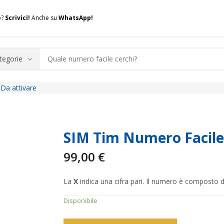
o?
Scrivici!
Anche su
WhatsApp!
Da attivare
.A.Q.
Contatti
Consulenza
Valuta la tua SIM
Permuta l
SIM Tim Numero Facile
99,00
€
La
X
indica una cifra pari. Il numero è composto 
Disponibile