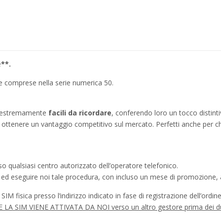
e
**.
ie comprese nella serie numerica 50.
no estremamente
facili da ricordare
, conferendo loro un tocco distinti
ì a ottenere un vantaggio competitivo sul mercato. Perfetti anche per c
o qualsiasi centro autorizzato dell’operatore telefonico.
a ed eseguire noi tale procedura, con incluso un mese di promozione, a
IM fisica presso l’indirizzo indicato in fase di registrazione dell’ordine
à SE LA SIM VIENE ATTIVATA DA NOI verso un altro gestore prima dei d