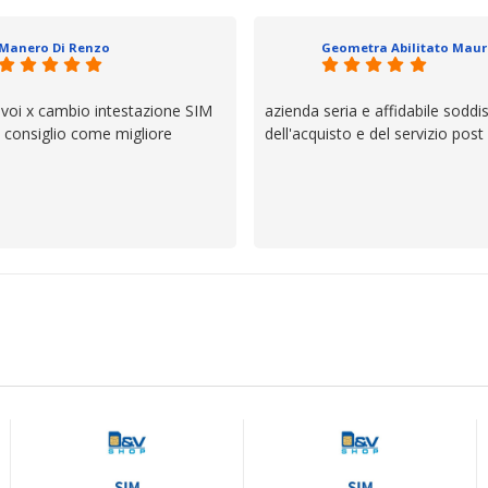
io e ve lo dice un milanese che si
ttagli è molto rigido. Fidatevi,
Manero Di Renzo
 bisogno siete in ottime mani.
 voi x cambio intestazione SIM
azienda seria e affidabile soddi
lo consiglio come migliore
dell'acquisto e del servizio post