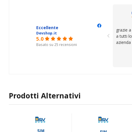
il serviz
questi de
se avete
Eccellente
grazie a
Devshop.it
a tutti 
5.0
azienda
Basato su 25 recensioni
Prodotti Alternativi