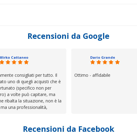
Recensioni da Google
Mirko Cattaneo
Dario Grande
mente consigliati per tutto. Il
Ottimo - affidabile
ato uno di quegli acquisti che è
rtunato (specifico non per
ro) a volte può capitare, ma
he ribalta la situazione, non è la
 ma una professionalità,
 e assistenza che non ti
 da solo a sistemare tutte le
Recensioni da Facebook
', io qui è proprio quello che ho
 un atteggiamento che va oltre