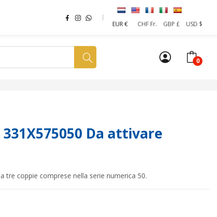
EUR €
CHF Fr.
GBP £
USD $
0
a tua SIM
News
Affiliazione
Sostenibilità
 331X575050 Da attivare
da tre coppie comprese nella serie numerica 50.