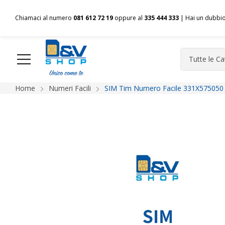
Chiamaci al numero
081 612 72 19
oppure al
335 444 333
| Hai un dubbi
Home
Numeri Facili
SIM Tim Numero Facile 331X575050 
HOME
Chi siamo
Shop
Spedizioni
Pagamenti
F