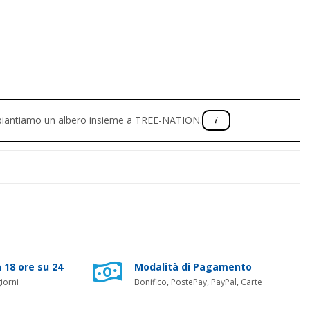
, piantiamo un albero insieme a TREE-NATION.
 18 ore su 24
Modalità di Pagamento
iorni
Bonifico, PostePay, PayPal, Carte