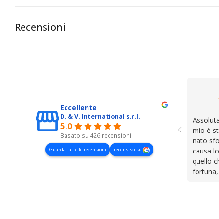
Recensioni
Eccellente
D. & V. International s.r.l.
Assoluta
5.0
mio è st
Basato su 426 recensioni
nato sfo
Guarda tutte le recensioni
recensisci su
causa lo
quello c
fortuna,
presenza
lasciano
cose. Be
trovato,