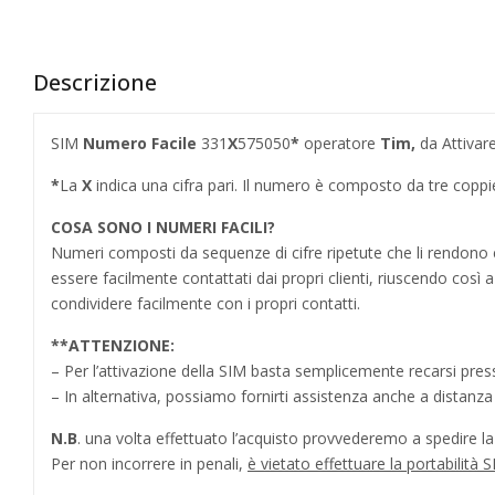
Descrizione
SIM
Numero Facile
331
X
575050
*
operatore
Tim,
da Attivar
*
La
X
indica una cifra pari. Il numero è composto da tre copp
COSA SONO I NUMERI FACILI?
Numeri composti da sequenze di cifre ripetute che li rendo
essere facilmente contattati dai propri clienti, riuscendo cos
condividere facilmente con i propri contatti.
**
ATTENZIONE:
– Per l’attivazione della SIM basta semplicemente recarsi press
– In alternativa, possiamo fornirti assistenza anche a distanz
N.B
. una volta effettuato l’acquisto provvederemo a spedire la S
Per non incorrere in penali,
è vietato effettuare la portabilit