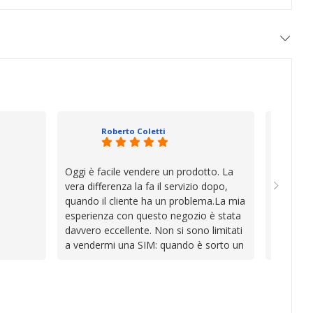
Roberto Coletti
Oggi è facile vendere un prodotto. La
Ho acqui
vera differenza la fa il servizio dopo,
sono rim
quando il cliente ha un problema.La mia
Venditore
esperienza con questo negozio è stata
professi
davvero eccellente. Non si sono limitati
chiara. 
a vendermi una SIM: quando è sorto un
conforme
inconveniente per colpa mia si sono
chi cerca
impegnati con grande disponibilità,
affidabile
professionalità e pazienza per trovare la
soluzione, dimostrando di avere