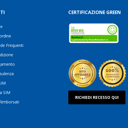
TI
CERTIFICAZIONE GREEN
le
 ordine
de Frequenti
dizione
gamento
sulenza
 SIM
ua SIM
RICHIEDI RECESSO QUI
 Rimborsati