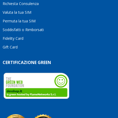
Richiesta Consulenza
alcuna
esitazione.
Valuta la tua SIM
Complimenti
per la
Permuta la tua SIM
serietà,
Soddisfatti o Rimborsati
la
competenza
Fidelity Card
e,
Gift Card
soprattutto,
per
l’attenzione
CERTIFICAZIONE GREEN
che
dedicate
ai
vostri
clienti.
Continuate
così!
Roberto
Olanda