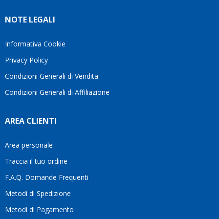
molto
in cui
Ve lo
rigido.
l’assistenza
NOTE LEGALI
consiglio
Fidatevi,
viene
♥️
se
spesso
avete
trascurata,
Informativa Cookie
bisogno
trovare
Privacy Policy
siete in
persone
ottime
che si
Condizioni Generali di Vendita
mani.
prendono
Condizioni Generali di Affiliazione
il
tempo
di
AREA CLIENTI
aiutarti
fa
davvero
Area personale
la
Traccia il tuo ordine
differenza.Per
questo
F.A.Q. Domande Frequenti
motivo
Metodi di Spedizione
li
consiglio
Metodi di Pagamento
senza