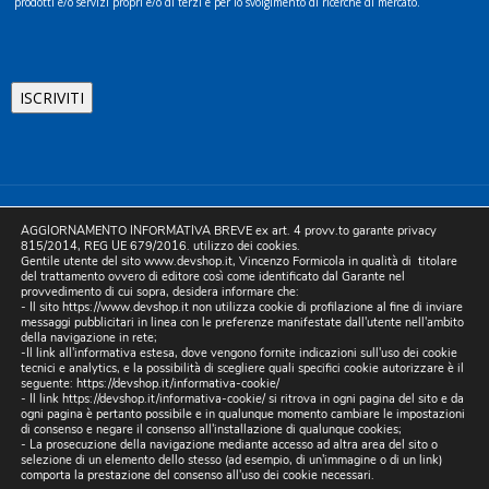
prodotti e/o servizi propri e/o di terzi e per lo svolgimento di ricerche di mercato.
©2025 D.& V. International srl | Sede Legale: Via Libertà, 225 -
AGGIORNAMENTO INFORMATIVA BREVE ex art. 4 provv.to garante privacy
80055 Portici (NA). pec: devinternational@pec.it P.IVA
815/2014, REG UE 679/2016. utilizzo dei cookies.
Gentile utente del sito www.devshop.it, Vincenzo Formicola in qualità di titolare
05754741212 | REA NA-773826 | Capitale sociale 10.000 euro i.v.
del trattamento ovvero di editore così come identificato dal Garante nel
provvedimento di cui sopra, desidera informare che:
| Developed by Digital & Viral
- Il sito https://www.devshop.it non utilizza cookie di profilazione al fine di inviare
messaggi pubblicitari in linea con le preferenze manifestate dall'utente nell'ambito
della navigazione in rete;
-Il link all'informativa estesa, dove vengono fornite indicazioni sull'uso dei cookie
tecnici e analytics, e la possibilità di scegliere quali specifici cookie autorizzare è il
seguente:
https://devshop.it/informativa-cookie/
- Il link
https://devshop.it/informativa-cookie/
si ritrova in ogni pagina del sito e da
ogni pagina è pertanto possibile e in qualunque momento cambiare le impostazioni
di consenso e negare il consenso all'installazione di qualunque cookies;
- La prosecuzione della navigazione mediante accesso ad altra area del sito o
selezione di un elemento dello stesso (ad esempio, di un'immagine o di un link)
comporta la prestazione del consenso all'uso dei cookie necessari.