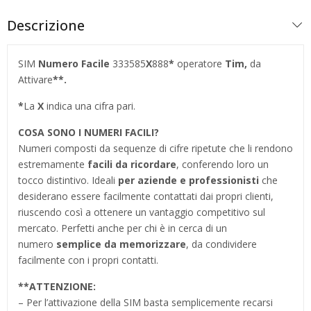
Descrizione
SIM
Numero Facile
333585
X
888
*
operatore
Tim,
da
Attivare
**.
*
La
X
indica una cifra pari.
COSA SONO I NUMERI FACILI?
Numeri composti da sequenze di cifre ripetute che li rendono
estremamente
facili da ricordare
, conferendo loro un
tocco distintivo. Ideali
per aziende e professionisti
che
desiderano essere facilmente contattati dai propri clienti,
riuscendo così a ottenere un vantaggio competitivo sul
mercato. Perfetti anche per chi è in cerca di un
numero
semplice da memorizzare
, da condividere
facilmente con i propri contatti.
**
ATTENZIONE:
– Per l’attivazione della SIM basta semplicemente recarsi