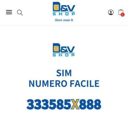
Home
Numeri Facili
SIM Tim Numero Facile 333585X888 Da Attivare
0