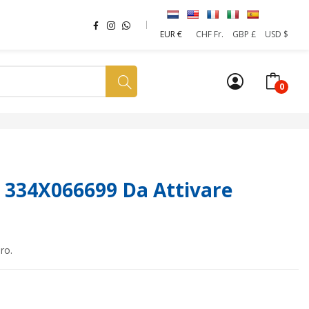
EUR €
CHF Fr.
GBP £
USD $
0
a tua SIM
News
Affiliazione
Sostenibilità
 334X066699 Da Attivare
ro.