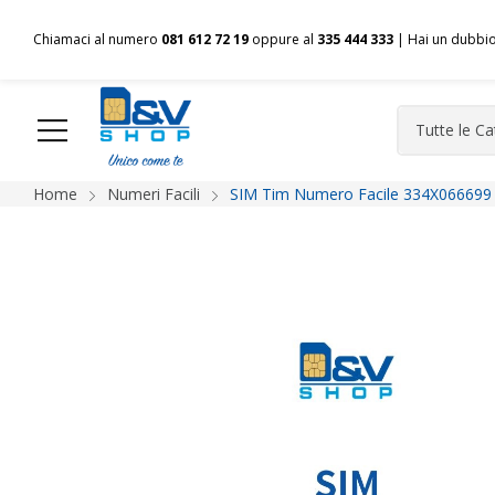
Chiamaci al numero
081 612 72 19
oppure al
335 444 333
| Hai un dubbi
Home
Numeri Facili
SIM Tim Numero Facile 334X066699 
HOME
Chi siamo
Shop
Spedizioni
Pagamenti
F