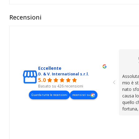
Recensioni
Eccellente
D. & V. International s.r.l.
Assoluta
5.0
mio è st
Basato su 426 recensioni
nato sfo
Guarda tutte le recensioni
recensisci su
causa lo
quello c
fortuna,
presenza
lasciano
cose. Be
trovato,