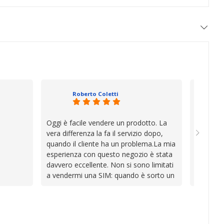
Roberto Coletti
Oggi è facile vendere un prodotto. La
Ho acqui
vera differenza la fa il servizio dopo,
sono rim
quando il cliente ha un problema.La mia
Venditore
esperienza con questo negozio è stata
professi
davvero eccellente. Non si sono limitati
chiara. 
a vendermi una SIM: quando è sorto un
conforme
inconveniente per colpa mia si sono
chi cerca
impegnati con grande disponibilità,
affidabile
professionalità e pazienza per trovare la
soluzione, dimostrando di avere