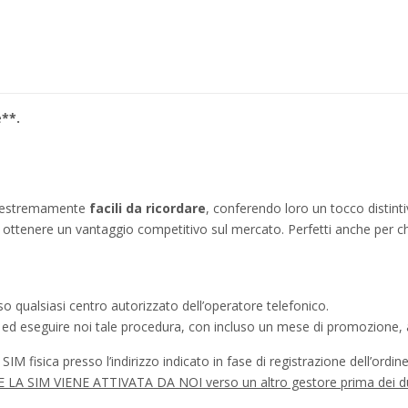
e
**.
no estremamente
facili da ricordare
, conferendo loro un tocco distinti
ì a ottenere un vantaggio competitivo sul mercato. Perfetti anche per c
o qualsiasi centro autorizzato dell’operatore telefonico.
a ed eseguire noi tale procedura, con incluso un mese di promozione, a
IM fisica presso l’indirizzo indicato in fase di registrazione dell’ordine
à SE LA SIM VIENE ATTIVATA DA NOI verso un altro gestore prima dei d