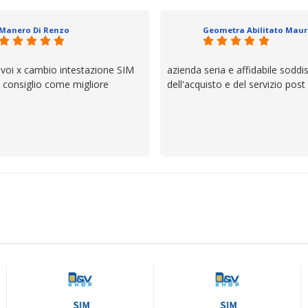
io e ve lo dice un milanese che si
ttagli è molto rigido. Fidatevi,
Manero Di Renzo
 bisogno siete in ottime mani.
 voi x cambio intestazione SIM
azienda seria e affidabile soddi
lo consiglio come migliore
dell'acquisto e del servizio post