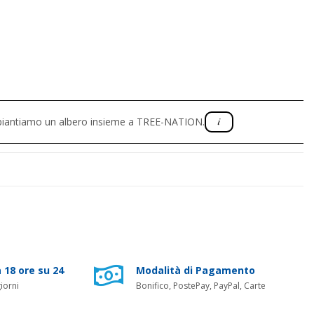
, piantiamo un albero insieme a TREE-NATION.
 18 ore su 24
Modalità di Pagamento
iorni
Bonifico, PostePay, PayPal, Carte