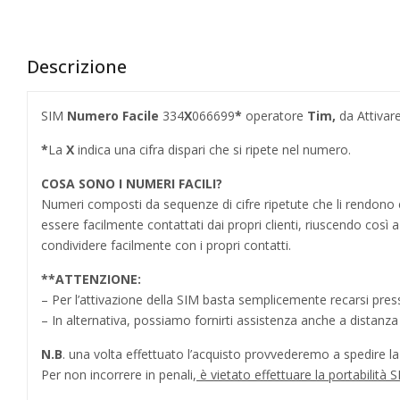
Descrizione
SIM
Numero Facile
334
X
066699
*
operatore
Tim,
da Attivar
*
La
X
indica una cifra dispari che si ripete nel numero.
COSA SONO I NUMERI FACILI?
Numeri composti da sequenze di cifre ripetute che li rendo
essere facilmente contattati dai propri clienti, riuscendo cos
condividere facilmente con i propri contatti.
**
ATTENZIONE:
– Per l’attivazione della SIM basta semplicemente recarsi press
– In alternativa, possiamo fornirti assistenza anche a distanz
N.B
. una volta effettuato l’acquisto provvederemo a spedire la S
Per non incorrere in penali,
è vietato effettuare la portabilit