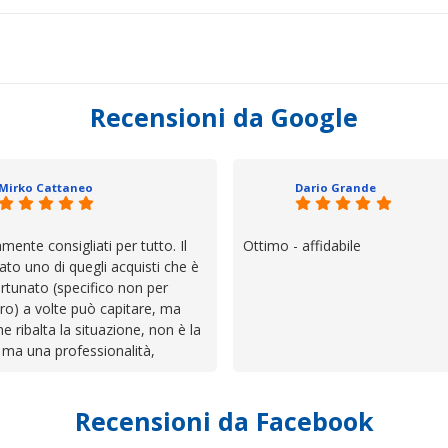
Recensioni da Google
Mirko Cattaneo
Dario Grande
mente consigliati per tutto. Il
Ottimo - affidabile
ato uno di quegli acquisti che è
rtunato (specifico non per
ro) a volte può capitare, ma
he ribalta la situazione, non è la
 ma una professionalità,
 e assistenza che non ti
 da solo a sistemare tutte le
Recensioni da Facebook
', io qui è proprio quello che ho
 un atteggiamento che va oltre