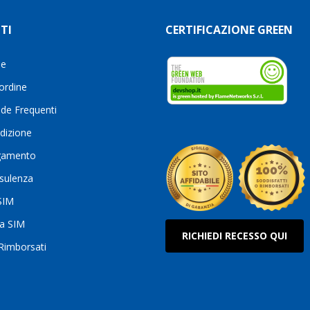
TI
CERTIFICAZIONE GREEN
le
 ordine
de Frequenti
dizione
gamento
sulenza
 SIM
ua SIM
RICHIEDI RECESSO QUI
 Rimborsati