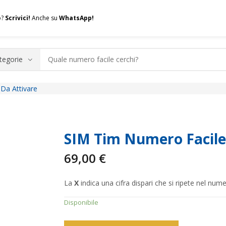
o?
Scrivici!
Anche su
WhatsApp!
Da Attivare
.A.Q.
Contatti
Consulenza
Valuta la tua SIM
Permuta l
SIM Tim Numero Facile
69,00
€
La
X
indica una cifra dispari che si ripete nel nume
Disponibile