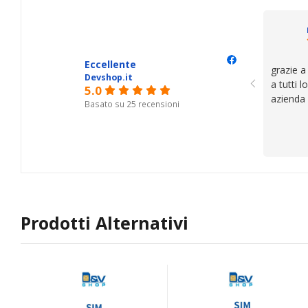
il serviz
questi de
se avete
Eccellente
grazie a
Devshop.it
a tutti 
5.0
azienda
Basato su 25 recensioni
Prodotti Alternativi