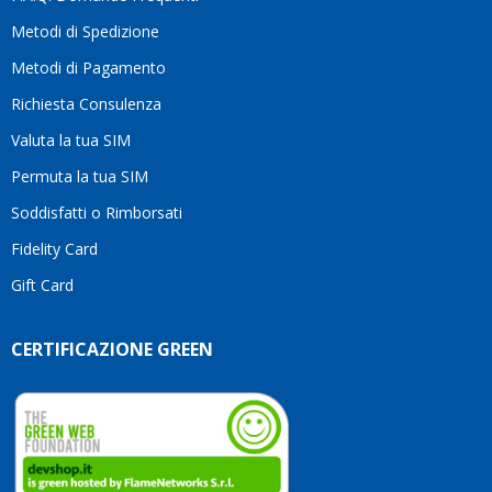
motivo
Metodi di Spedizione
li
consiglio
Metodi di Pagamento
senza
Richiesta Consulenza
alcuna
esitazione.
Valuta la tua SIM
Complimenti
per la
Permuta la tua SIM
serietà,
Soddisfatti o Rimborsati
la
competenza
Fidelity Card
e,
Gift Card
soprattutto,
per
l’attenzione
CERTIFICAZIONE GREEN
che
dedicate
ai
vostri
clienti.
Continuate