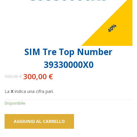
40%
SIM Tre Top Number
39330000X0
300,00
€
500,00
€
Il
Il
prezzo
prezzo
La
X
indica una cifra pari.
originale
attuale
era:
è:
Disponibile
500,00 €.
300,00 €.
AGGIUNGI AL CARRELLO