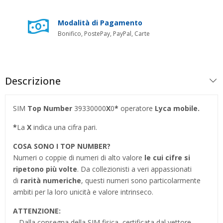
Modalità di Pagamento
Bonifico, PostePay, PayPal, Carte
Descrizione
SIM
Top Number
39330000
X
0
*
operatore
Lyca mobile.
*
La
X
indica una cifra pari.
COSA SONO I TOP NUMBER
?
Numeri o coppie di numeri di alto valore
le cui cifre si
ripetono più volte
. Da collezionisti a veri appassionati
di
rarità numeriche
, questi numeri sono particolarmente
ambiti per la loro unicità e valore intrinseco.
ATTENZIONE:
– Dalla consegna della SIM fisica, certificata dal vettore