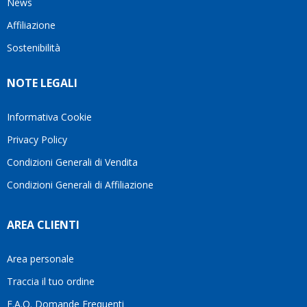
News
questo
questi
cliente.In
Affiliazione
bellissimo
dettagli
un
sito su
è
periodo
Sostenibilità
internet
molto
in cui
Ve lo
rigido.
l’assistenza
NOTE LEGALI
consiglio
Fidatevi,
viene
♥️
se
spesso
avete
trascurata,
Informativa Cookie
bisogno
trovare
Privacy Policy
siete in
persone
ottime
che si
Condizioni Generali di Vendita
mani.
prendono
Condizioni Generali di Affiliazione
il
tempo
di
AREA CLIENTI
aiutarti
fa
davvero
Area personale
la
Traccia il tuo ordine
differenza.Per
questo
F.A.Q. Domande Frequenti