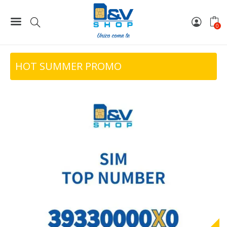
500,00 €.
300,
Home
Top Number
SIM Tre Top Number 39330000X0
0
HOT SUMMER PROMO