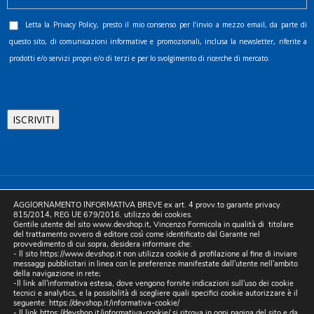
Letta la
Privacy Policy
, presto il mio consenso per l’invio a mezzo email, da parte di
questo sito, di comunicazioni informative e promozionali, inclusa la newsletter, riferite a
prodotti e/o servizi propri e/o di terzi e per lo svolgimento di ricerche di mercato.
©2025 D.& V. International srl | Sede Legale: Via Libertà, 225 -
AGGIORNAMENTO INFORMATIVA BREVE ex art. 4 provv.to garante privacy
80055 Portici (NA). pec: devinternational@pec.it P.IVA
815/2014, REG UE 679/2016. utilizzo dei cookies.
Gentile utente del sito www.devshop.it, Vincenzo Formicola in qualità di titolare
05754741212 | REA NA-773826 | Capitale sociale 10.000 euro i.v.
del trattamento ovvero di editore così come identificato dal Garante nel
provvedimento di cui sopra, desidera informare che:
| Developed by Digital & Viral
- Il sito https://www.devshop.it non utilizza cookie di profilazione al fine di inviare
messaggi pubblicitari in linea con le preferenze manifestate dall'utente nell'ambito
della navigazione in rete;
-Il link all'informativa estesa, dove vengono fornite indicazioni sull'uso dei cookie
tecnici e analytics, e la possibilità di scegliere quali specifici cookie autorizzare è il
seguente:
https://devshop.it/informativa-cookie/
- Il link
https://devshop.it/informativa-cookie/
si ritrova in ogni pagina del sito e da