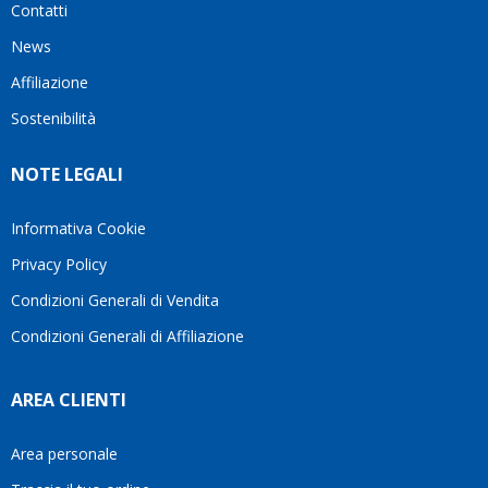
Contatti
ho
milanese
cuore
visto
che si
il
News
questo
questi
client
Affiliazione
bellissimo
dettagli
un
sito su
è
perio
Sostenibilità
internet
molto
in cui
Ve lo
rigido.
l’assi
NOTE LEGALI
consiglio
Fidatevi,
viene
♥️
se
spes
avete
trasc
Informativa Cookie
bisogno
trova
Privacy Policy
siete in
pers
ottime
che si
Condizioni Generali di Vendita
mani.
pren
Condizioni Generali di Affiliazione
il
temp
di
AREA CLIENTI
aiutar
fa
davve
Area personale
la