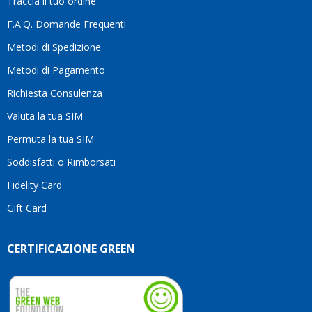
Traccia il tuo ordine
diffe
quest
F.A.Q. Domande Frequenti
moti
Metodi di Spedizione
li
consi
Metodi di Pagamento
senz
Richiesta Consulenza
alcun
esita
Valuta la tua SIM
Compl
per la
Permuta la tua SIM
seriet
Soddisfatti o Rimborsati
la
comp
Fidelity Card
e,
Gift Card
sopra
per
l’atte
CERTIFICAZIONE GREEN
che
dedic
ai
vostri