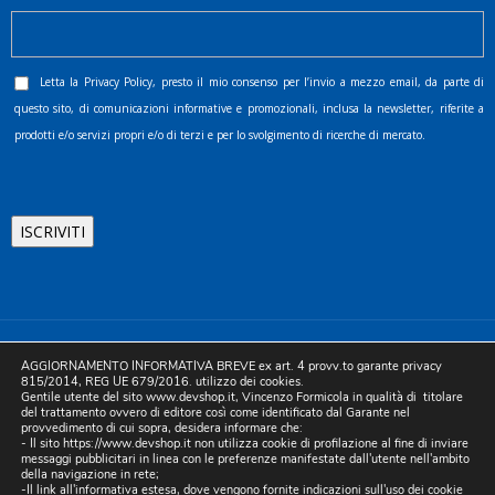
Letta la
Privacy Policy
, presto il mio consenso per l’invio a mezzo email, da parte di
questo sito, di comunicazioni informative e promozionali, inclusa la newsletter, riferite a
prodotti e/o servizi propri e/o di terzi e per lo svolgimento di ricerche di mercato.
©2025 D.& V. International srl | Sede Legale: Via Libertà, 225 -
AGGIORNAMENTO INFORMATIVA BREVE ex art. 4 provv.to garante privacy
80055 Portici (NA). pec: devinternational@pec.it P.IVA
815/2014, REG UE 679/2016. utilizzo dei cookies.
Gentile utente del sito www.devshop.it, Vincenzo Formicola in qualità di titolare
05754741212 | REA NA-773826 | Capitale sociale 10.000 euro i.v.
del trattamento ovvero di editore così come identificato dal Garante nel
provvedimento di cui sopra, desidera informare che:
| Developed by Digital & Viral
- Il sito https://www.devshop.it non utilizza cookie di profilazione al fine di inviare
messaggi pubblicitari in linea con le preferenze manifestate dall'utente nell'ambito
della navigazione in rete;
-Il link all'informativa estesa, dove vengono fornite indicazioni sull'uso dei cookie