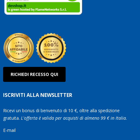
clienti
Conti
così!
Robe
Olan
RICHIEDI RECESSO QUI
ISCRIVITI ALLA NEWSLETTER
Ricevi un bonus di benvenuto di 10 €, oltre alla spedizione
gratuita.
L'offerta è valida per acquisti di almeno 99 € in Italia.
E-mail