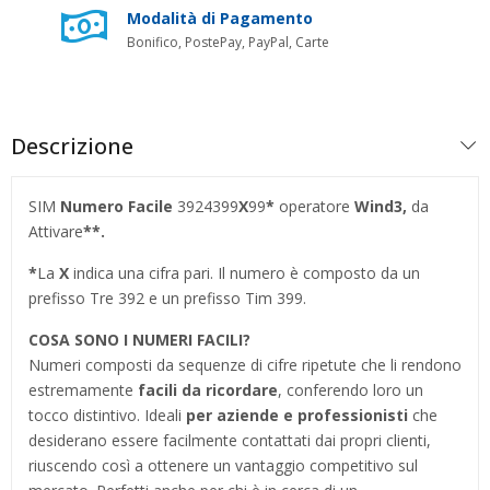
Modalità di Pagamento
Bonifico, PostePay, PayPal, Carte
Descrizione
SIM
Numero Facile
3924399
X
99
*
operatore
Wind3
,
da
Attivare
**.
*
La
X
indica una cifra pari. Il numero è composto da un
prefisso Tre 392 e un prefisso Tim 399.
COSA SONO I NUMERI FACILI?
Numeri composti da sequenze di cifre ripetute che li rendono
estremamente
facili da ricordare
, conferendo loro un
tocco distintivo. Ideali
per aziende e professionisti
che
desiderano essere facilmente contattati dai propri clienti,
riuscendo così a ottenere un vantaggio competitivo sul