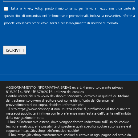
Letta la
Privacy Policy
, presto il mio consenso per l’invio a mezzo email, da parte di
questo sito, di comunicazioni informative e promozionali, inclusa la newsletter, riferite a
prodotti e/o servizi propri e/o di terzi e per lo svolgimento di ricerche di mercato.
©2025 D.& V. International srl | Sede Legale: Via Libertà, 225 -
AGGIORNAMENTO INFORMATIVA BREVE ex art. 4 provv.to garante privacy
80055 Portici (NA). pec: devinternational@pec.it P.IVA
815/2014, REG UE 679/2016. utilizzo dei cookies.
Gentile utente del sito www.devshop.it, Vincenzo Formicola in qualità di titolare
05754741212 | REA NA-773826 | Capitale sociale 10.000 euro i.v.
del trattamento ovvero di editore così come identificato dal Garante nel
provvedimento di cui sopra, desidera informare che:
| Developed by Digital & Viral
- Il sito https://www.devshop.it non utilizza cookie di profilazione al fine di inviare
messaggi pubblicitari in linea con le preferenze manifestate dall'utente nell'ambito
della navigazione in rete;
-Il link all'informativa estesa, dove vengono fornite indicazioni sull'uso dei cookie
tecnici e analytics, e la possibilità di scegliere quali specifici cookie autorizzare è il
seguente:
https://devshop.it/informativa-cookie/
- Il link
https://devshop.it/informativa-cookie/
si ritrova in ogni pagina del sito e da