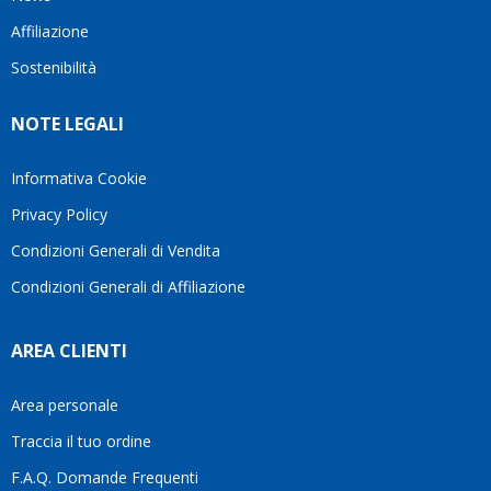
questo
questi
client
Affiliazione
bellissimo
dettagli
un
sito su
è
perio
Sostenibilità
internet
molto
in cui
Ve lo
rigido.
l’assi
NOTE LEGALI
consiglio
Fidatevi,
viene
♥️
se
spes
avete
trasc
Informativa Cookie
bisogno
trova
Privacy Policy
siete in
pers
ottime
che si
Condizioni Generali di Vendita
mani.
pren
Condizioni Generali di Affiliazione
il
temp
di
AREA CLIENTI
aiutar
fa
davve
Area personale
la
Traccia il tuo ordine
diffe
quest
F.A.Q. Domande Frequenti