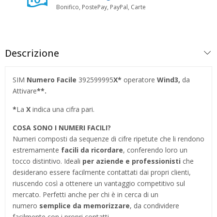
Bonifico, PostePay, PayPal, Carte
Descrizione
SIM
Numero Facile
392599995
X*
operatore
Wind3
,
da
Attivare
**.
*
La
X
indica una cifra pari.
COSA SONO I NUMERI FACILI?
Numeri composti da sequenze di cifre ripetute che li rendono
estremamente
facili da ricordare
, conferendo loro un
tocco distintivo. Ideali
per aziende e professionisti
che
desiderano essere facilmente contattati dai propri clienti,
riuscendo così a ottenere un vantaggio competitivo sul
mercato. Perfetti anche per chi è in cerca di un
numero
semplice da memorizzare
, da condividere
facilmente con i propri contatti.