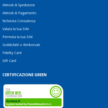
moti
Metodi di Spedizione
li
consi
Metodi di Pagamento
senz
Richiesta Consulenza
alcun
esita
Valuta la tua SIM
Compl
per la
Permuta la tua SIM
seriet
Soddisfatti o Rimborsati
la
comp
Fidelity Card
e,
Gift Card
sopra
per
l’atte
CERTIFICAZIONE GREEN
che
dedic
ai
vostri
clienti
Conti
così!