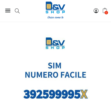
Home
Numeri Facili
SIM Tre Numero Facile 392599995X Da Attivare
0