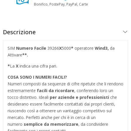
Bonifico, PostePay, PayPal, Carte
Descrizione
SIM
Numero Facile
39266
X
5000
*
operatore
Wind3,
da
Attivare
**.
*
La
X
indica una cifra pari.
COSA SONO I NUMERI FACILI?
Numeri composti da sequenze di cifre ripetute che li rendono
estremamente
facili da ricordare
, conferendo loro un
tocco distintivo. Ideali
per aziende e professionisti
che
desiderano essere facilmente contattati dai propri clienti,
riuscendo così a ottenere un vantaggio competitivo sul
mercato. Perfetti anche per chi è in cerca di un
numero
semplice da memorizzare
, da condividere
facilmente con i propri contatti.