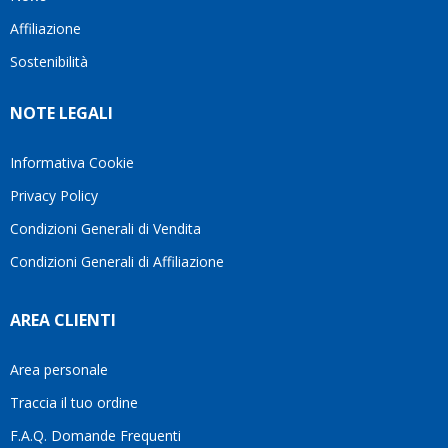
questo
questi
cliente.In
Affiliazione
bellissimo
dettagli
un
sito su
è
periodo
Sostenibilità
internet
molto
in cui
Ve lo
rigido.
l’assistenza
NOTE LEGALI
consiglio
Fidatevi,
viene
♥️
se
spesso
avete
trascurata,
Informativa Cookie
bisogno
trovare
Privacy Policy
siete in
persone
ottime
che si
Condizioni Generali di Vendita
mani.
prendono
Condizioni Generali di Affiliazione
il
tempo
di
AREA CLIENTI
aiutarti
fa
davvero
Area personale
la
Traccia il tuo ordine
differenza.Per
questo
F.A.Q. Domande Frequenti