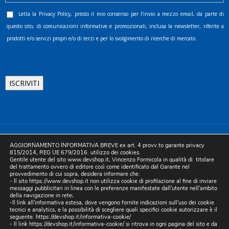
Letta la
Privacy Policy
, presto il mio consenso per l’invio a mezzo email, da parte di
questo sito, di comunicazioni informative e promozionali, inclusa la newsletter, riferite a
prodotti e/o servizi propri e/o di terzi e per lo svolgimento di ricerche di mercato.
©2025 D.& V. International srl | Sede Legale: Via Libertà, 225 -
AGGIORNAMENTO INFORMATIVA BREVE ex art. 4 provv.to garante privacy
80055 Portici (NA). pec: devinternational@pec.it P.IVA
815/2014, REG UE 679/2016. utilizzo dei cookies.
Gentile utente del sito www.devshop.it, Vincenzo Formicola in qualità di titolare
05754741212 | REA NA-773826 | Capitale sociale 10.000 euro i.v.
del trattamento ovvero di editore così come identificato dal Garante nel
provvedimento di cui sopra, desidera informare che:
| Developed by Digital & Viral
- Il sito https://www.devshop.it non utilizza cookie di profilazione al fine di inviare
messaggi pubblicitari in linea con le preferenze manifestate dall'utente nell'ambito
della navigazione in rete;
-Il link all'informativa estesa, dove vengono fornite indicazioni sull'uso dei cookie
tecnici e analytics, e la possibilità di scegliere quali specifici cookie autorizzare è il
seguente:
https://devshop.it/informativa-cookie/
- Il link
https://devshop.it/informativa-cookie/
si ritrova in ogni pagina del sito e da