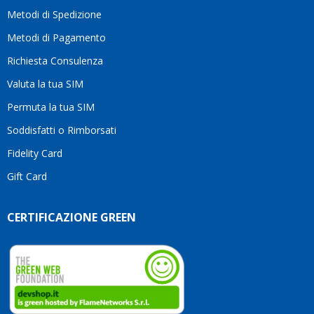
motivo
Metodi di Spedizione
li
consiglio
Metodi di Pagamento
senza
Richiesta Consulenza
alcuna
esitazione.
Valuta la tua SIM
Complimenti
per la
Permuta la tua SIM
serietà,
Soddisfatti o Rimborsati
la
competenza
Fidelity Card
e,
Gift Card
soprattutto,
per
l’attenzione
CERTIFICAZIONE GREEN
che
dedicate
ai
vostri
clienti.
Continuate
così!