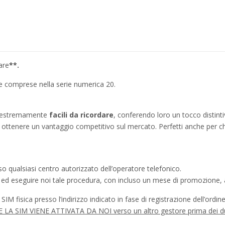
are
**.
ie comprese nella serie numerica 20.
no estremamente
facili da ricordare
, conferendo loro un tocco distinti
ì a ottenere un vantaggio competitivo sul mercato. Perfetti anche per c
o qualsiasi centro autorizzato dell’operatore telefonico.
a ed eseguire noi tale procedura, con incluso un mese di promozione, a
IM fisica presso l’indirizzo indicato in fase di registrazione dell’ordine
à SE LA SIM VIENE ATTIVATA DA NOI verso un altro gestore prima dei d