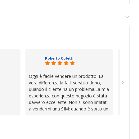
Roberto Coletti
Oggi è facile vendere un prodotto. La
Ho acqui
vera differenza la fa il servizio dopo,
sono rim
quando il cliente ha un problema.La mia
Venditore
esperienza con questo negozio è stata
professi
davvero eccellente. Non si sono limitati
chiara. 
a vendermi una SIM: quando è sorto un
conforme
inconveniente per colpa mia si sono
chi cerca
impegnati con grande disponibilità,
affidabile
professionalità e pazienza per trovare la
soluzione, dimostrando di avere