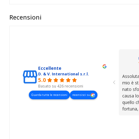
Recensioni
Eccellente
D. & V. International s.r.l.
Assoluta
5.0
mio è st
Basato su 426 recensioni
nato sfo
Guarda tutte le recensioni
recensisci su
causa lo
quello c
fortuna,
presenza
lasciano
cose. Be
trovato,