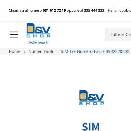
Chiamaci al numero
081 612 72 19
oppure al
335 444 333
| Hai un dubbi
Home
Numeri Facili
SIM Tre Numero Facile 393222020X 
HOME
Chi siamo
Shop
Spedizioni
Pagamenti
F