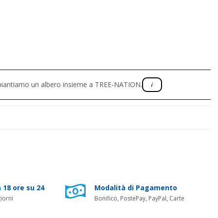
, piantiamo un albero insieme a TREE-NATION.
 18 ore su 24
Modalità di Pagamento
iorni
Bonifico, PostePay, PayPal, Carte