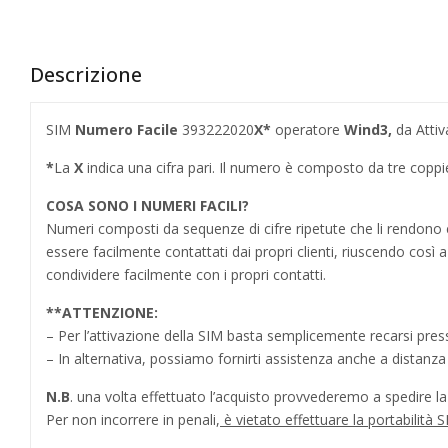
Descrizione
SIM
Numero Facile
393222020
X*
operatore
Wind3
,
da Attiv
*
La
X
indica una cifra pari. Il numero è composto da tre copp
COSA SONO I NUMERI FACILI?
Numeri composti da sequenze di cifre ripetute che li rendo
essere facilmente contattati dai propri clienti, riuscendo cos
condividere facilmente con i propri contatti.
**
ATTENZIONE:
– Per l’attivazione della SIM basta semplicemente recarsi press
– In alternativa, possiamo fornirti assistenza anche a distanz
N.B
. una volta effettuato l’acquisto provvederemo a spedire la S
Per non incorrere in penali,
è vietato effettuare la portabilit