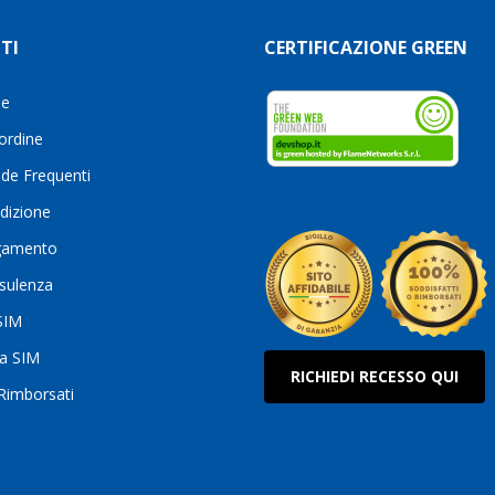
TI
CERTIFICAZIONE GREEN
le
 ordine
de Frequenti
dizione
gamento
sulenza
 SIM
ua SIM
RICHIEDI RECESSO QUI
 Rimborsati