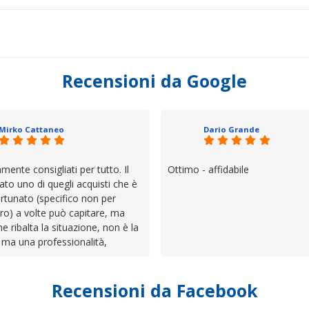
Recensioni da Google
Mirko Cattaneo
Dario Grande
mente consigliati per tutto. Il
Ottimo - affidabile
ato uno di quegli acquisti che è
rtunato (specifico non per
ro) a volte può capitare, ma
he ribalta la situazione, non è la
 ma una professionalità,
 e assistenza che non ti
 da solo a sistemare tutte le
Recensioni da Facebook
', io qui è proprio quello che ho
 un atteggiamento che va oltre