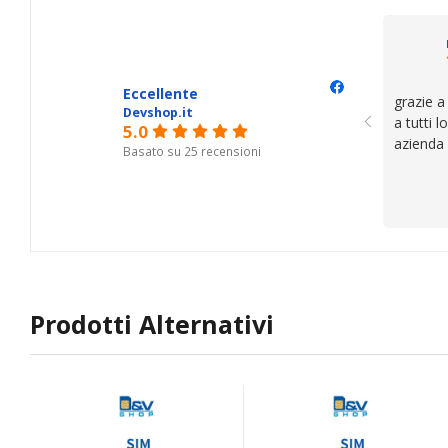
il serviz
questi de
se avete
Eccellente
grazie a
Devshop.it
a tutti 
5.0
azienda
Basato su 25 recensioni
Prodotti Alternativi