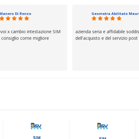
io e ve lo dice un milanese che si
ttagli è molto rigido. Fidatevi,
Manero Di Renzo
 bisogno siete in ottime mani.
 voi x cambio intestazione SIM
azienda seria e affidabile soddi
lo consiglio come migliore
dell'acquisto e del servizio post