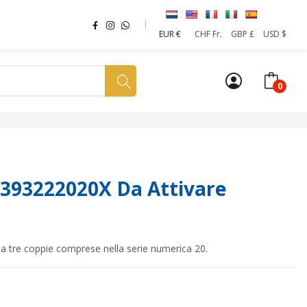
EUR €
CHF Fr.
GBP £
USD $
0
a tua SIM
News
Affiliazione
Sostenibilità
 393222020X Da Attivare
da tre coppie comprese nella serie numerica 20.