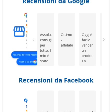
Recensioni da Google
Eccellente
Mirko Cattaneo
Dario Grande
Roberto Col
D. & V. International s.r.l.
5.0
Assolutamente
Ottimo
Oggi è
Ho
Basato
su
consigliati
-
facile
acqui
426
per
affidabile
vendere
una
recensioni
tutto. Il
un
SIM d
Guarda tutte le recensioni
mio è
prodotto.
Dev
stato
La
Shop 
recensisci su
uno di
vera
sono
quegli
differenza
rimas
acquisti
la fa il
molt
Recensioni da Facebook
che è
servizio
soddi
nato
dopo,
Vendi
sfortunato
quando
serio,
(specifico
il
dispon
Manero Di Renzo
Geometra Abilitato Mau
Marianna 
Eccellente
non
cliente
e
Devshop.it
per
ha un
profe
5.0