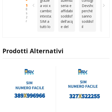
grazie
azienda
consiglio
Cons
causa
problema.La
con
a voi x
seria e
Devshop.it
della
loro) a
mia
comu
Basato
cambio
affidabile
perché
sim
volte
esperienza
chiara
su
intestazione
soddisfatto
sanno
veloc
può
con
La SI
25
SIM a
dell'acquisto
soddisfare
attiv
recensioni
capitare,
questo
era
tutti lo
e del
il
camb
ma
negozio
perfe
consiglio
servizio
cliente
intes
quello
è stata
conf
come
post
capendo
veloc
che
davvero
alla
migliore
vendita
le
cordia
ribalta
eccellente.
descr
azienda
esigenze
con
la
Non si
Consi
Prodotti Alternativi
ti
Vince
situazione,
sono
a chi
consigliano
vera
non è
limitati
cerca
al
al top
la
a
numer
meglio
siete
fortuna,
vendermi
partic
sono
unici
ma
una
e un
sempre
una
SIM:
serviz
disponibili
professionalità,
quando
affida
io
presenza
è
sono
e
sorto
pienamente
assistenza
un
soddisfatta
che
inconveniente
anche
non ti
per