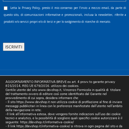
Letta la
Privacy Policy
, presto il mio consenso per l’invio a mezzo email, da parte di
questo sito, di comunicazioni informative e promozionali, inclusa la newsletter, riferite a
prodotti e/o servizi propri e/o di terzi e per lo svolgimento di ricerche di mercato.
©2025 D.& V. International srl | Sede Legale: Via Libertà, 225 -
AGGIORNAMENTO INFORMATIVA BREVE ex art. 4 provv.to garante privacy
80055 Portici (NA). pec: devinternational@pec.it P.IVA
815/2014, REG UE 679/2016. utilizzo dei cookies.
Gentile utente del sito www.devshop.it, Vincenzo Formicola in qualità di titolare
05754741212 | REA NA-773826 | Capitale sociale 10.000 euro i.v.
del trattamento ovvero di editore così come identificato dal Garante nel
provvedimento di cui sopra, desidera informare che:
| Developed by Digital & Viral
- Il sito https://www.devshop.it non utilizza cookie di profilazione al fine di inviare
messaggi pubblicitari in linea con le preferenze manifestate dall'utente nell'ambito
della navigazione in rete;
-Il link all'informativa estesa, dove vengono fornite indicazioni sull'uso dei cookie
tecnici e analytics, e la possibilità di scegliere quali specifici cookie autorizzare è il
seguente:
https://devshop.it/informativa-cookie/
- Il link
https://devshop.it/informativa-cookie/
si ritrova in ogni pagina del sito e da