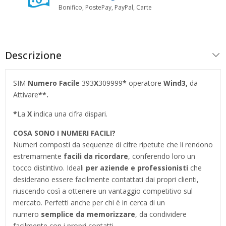
Bonifico, PostePay, PayPal, Carte
Descrizione
SIM
Numero Facile
393
X
309999
*
operatore
Wind3,
da
Attivare
**.
*
La
X
indica una cifra dispari.
COSA SONO I NUMERI FACILI?
Numeri composti da sequenze di cifre ripetute che li rendono
estremamente
facili da ricordare
, conferendo loro un
tocco distintivo. Ideali
per aziende e professionisti
che
desiderano essere facilmente contattati dai propri clienti,
riuscendo così a ottenere un vantaggio competitivo sul
mercato. Perfetti anche per chi è in cerca di un
numero
semplice da memorizzare
, da condividere
facilmente con i propri contatti.