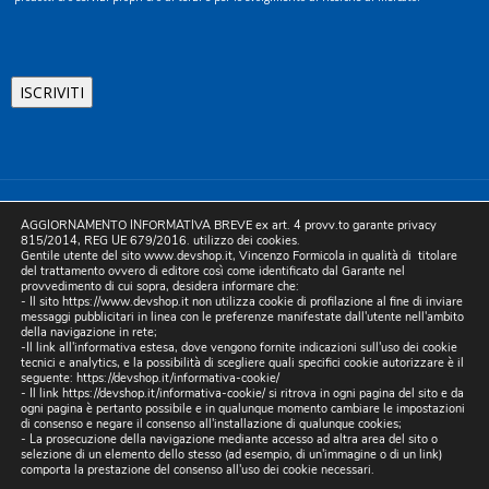
©2025 D.& V. International srl | Sede Legale: Via Libertà, 225 -
AGGIORNAMENTO INFORMATIVA BREVE ex art. 4 provv.to garante privacy
80055 Portici (NA). pec: devinternational@pec.it P.IVA
815/2014, REG UE 679/2016. utilizzo dei cookies.
Gentile utente del sito www.devshop.it, Vincenzo Formicola in qualità di titolare
05754741212 | REA NA-773826 | Capitale sociale 10.000 euro i.v.
del trattamento ovvero di editore così come identificato dal Garante nel
provvedimento di cui sopra, desidera informare che:
| Developed by Digital & Viral
- Il sito https://www.devshop.it non utilizza cookie di profilazione al fine di inviare
messaggi pubblicitari in linea con le preferenze manifestate dall'utente nell'ambito
della navigazione in rete;
-Il link all'informativa estesa, dove vengono fornite indicazioni sull'uso dei cookie
tecnici e analytics, e la possibilità di scegliere quali specifici cookie autorizzare è il
seguente:
https://devshop.it/informativa-cookie/
- Il link
https://devshop.it/informativa-cookie/
si ritrova in ogni pagina del sito e da
ogni pagina è pertanto possibile e in qualunque momento cambiare le impostazioni
di consenso e negare il consenso all'installazione di qualunque cookies;
- La prosecuzione della navigazione mediante accesso ad altra area del sito o
selezione di un elemento dello stesso (ad esempio, di un'immagine o di un link)
comporta la prestazione del consenso all'uso dei cookie necessari.