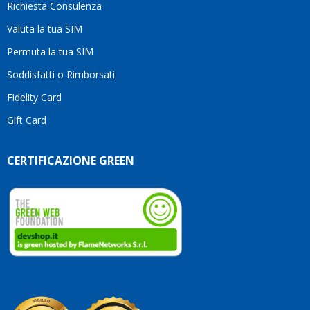
Richiesta Consulenza
alcun
esita
Valuta la tua SIM
Compl
per la
Permuta la tua SIM
seriet
Soddisfatti o Rimborsati
la
comp
Fidelity Card
e,
Gift Card
sopra
per
l’atte
CERTIFICAZIONE GREEN
che
dedic
ai
vostri
clienti
Conti
così!
Robe
Olan