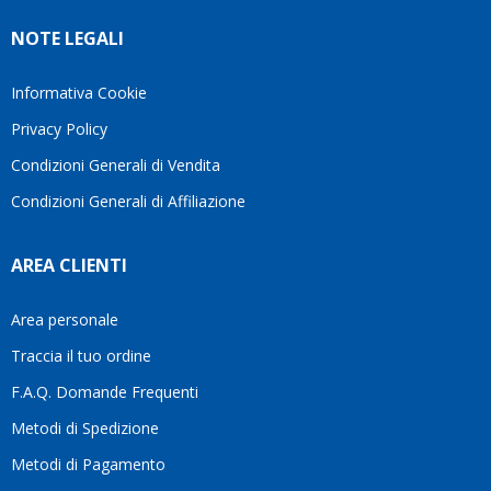
Ve lo
rigido.
l’assi
NOTE LEGALI
consiglio
Fidatevi,
viene
♥️
se
spes
avete
trasc
Informativa Cookie
bisogno
trova
Privacy Policy
siete in
pers
ottime
che si
Condizioni Generali di Vendita
mani.
pren
Condizioni Generali di Affiliazione
il
temp
di
AREA CLIENTI
aiutar
fa
davve
Area personale
la
Traccia il tuo ordine
diffe
quest
F.A.Q. Domande Frequenti
moti
Metodi di Spedizione
li
consi
Metodi di Pagamento
senz