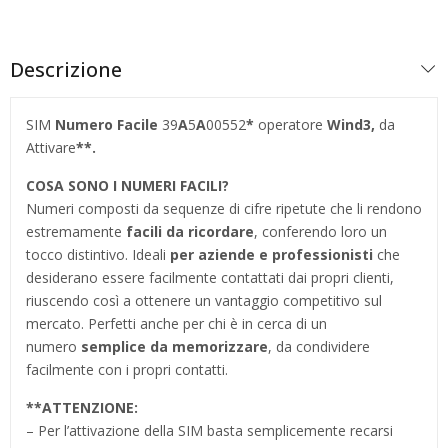
Descrizione
SIM
Numero Facile
39
A
5
A
00552
*
operatore
Wind3,
da
Attivare
**.
COSA SONO I NUMERI FACILI?
Numeri composti da sequenze di cifre ripetute che li rendono
estremamente
facili da ricordare
, conferendo loro un
tocco distintivo. Ideali
per aziende e professionisti
che
desiderano essere facilmente contattati dai propri clienti,
riuscendo così a ottenere un vantaggio competitivo sul
mercato. Perfetti anche per chi è in cerca di un
numero
semplice da memorizzare
, da condividere
facilmente con i propri contatti.
**
ATTENZIONE:
– Per l’attivazione della SIM basta semplicemente recarsi