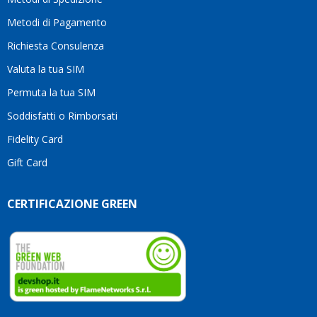
li
consi
Metodi di Pagamento
senz
Richiesta Consulenza
alcun
esita
Valuta la tua SIM
Compl
per la
Permuta la tua SIM
seriet
Soddisfatti o Rimborsati
la
comp
Fidelity Card
e,
Gift Card
sopra
per
l’atte
CERTIFICAZIONE GREEN
che
dedic
ai
vostri
clienti
Conti
così!
Robe