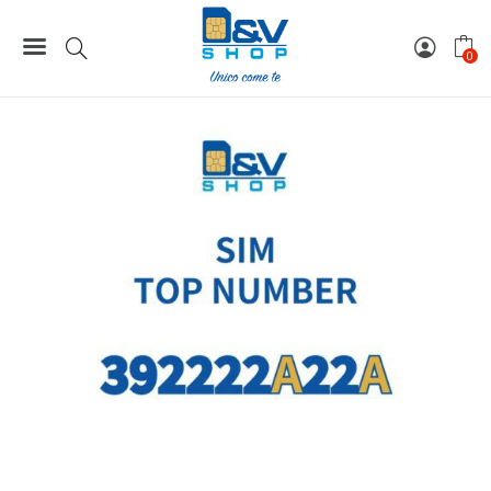
Home
Top Number
SIM Tre Top Number 392222A22A
0