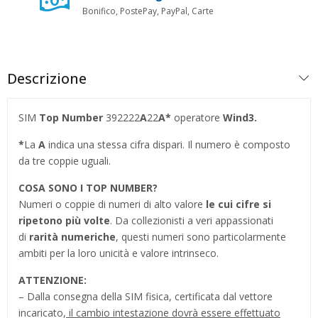
Bonifico, PostePay, PayPal, Carte
Descrizione
SIM
Top Number
392222
A
22
A*
operatore
Wind3.
*
La
A
indica una stessa cifra dispari. Il numero è composto
da tre coppie uguali.
COSA SONO I TOP NUMBER
?
Numeri o coppie di numeri di alto valore
le cui cifre si
ripetono più volte
. Da collezionisti a veri appassionati
di
rarità numeriche
, questi numeri sono particolarmente
ambiti per la loro unicità e valore intrinseco.
ATTENZIONE:
– Dalla consegna della SIM fisica, certificata dal vettore
incaricato,
il cambio intestazione dovrà essere effettuato