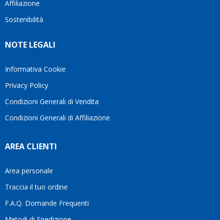
Affiliazione
bellissimo
dettagli
un
sito su
è
perio
Sostenibilità
internet
molto
in cui
Ve lo
rigido.
l’assi
NOTE LEGALI
consiglio
Fidatevi,
viene
♥️
se
spes
avete
trasc
Informativa Cookie
bisogno
trova
Privacy Policy
siete in
pers
ottime
che si
Condizioni Generali di Vendita
mani.
pren
Condizioni Generali di Affiliazione
il
temp
di
AREA CLIENTI
aiutar
fa
davve
Area personale
la
Traccia il tuo ordine
diffe
quest
F.A.Q. Domande Frequenti
moti
Metodi di Spedizione