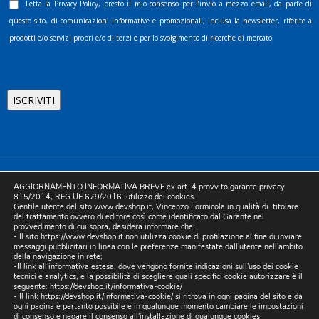
Letta la
Privacy Policy
, presto il mio consenso per l’invio a mezzo email, da parte di
questo sito, di comunicazioni informative e promozionali, inclusa la newsletter, riferite a
prodotti e/o servizi propri e/o di terzi e per lo svolgimento di ricerche di mercato.
©2025 D.& V. International srl | Sede Legale: Via Libertà, 225 -
AGGIORNAMENTO INFORMATIVA BREVE ex art. 4 provv.to garante privacy
80055 Portici (NA). pec: devinternational@pec.it P.IVA
815/2014, REG UE 679/2016. utilizzo dei cookies.
Gentile utente del sito www.devshop.it, Vincenzo Formicola in qualità di titolare
05754741212 | REA NA-773826 | Capitale sociale 10.000 euro i.v.
del trattamento ovvero di editore così come identificato dal Garante nel
provvedimento di cui sopra, desidera informare che:
| Developed by Digital & Viral
- Il sito https://www.devshop.it non utilizza cookie di profilazione al fine di inviare
messaggi pubblicitari in linea con le preferenze manifestate dall'utente nell'ambito
della navigazione in rete;
-Il link all'informativa estesa, dove vengono fornite indicazioni sull'uso dei cookie
tecnici e analytics, e la possibilità di scegliere quali specifici cookie autorizzare è il
seguente:
https://devshop.it/informativa-cookie/
- Il link
https://devshop.it/informativa-cookie/
si ritrova in ogni pagina del sito e da
ogni pagina è pertanto possibile e in qualunque momento cambiare le impostazioni
di consenso e negare il consenso all'installazione di qualunque cookies;