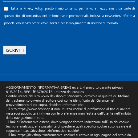
Letta la
Privacy Policy
, presto il mio consenso per l’invio a mezzo email, da parte di
questo sito, di comunicazioni informative e promozionali, inclusa la newsletter, riferite a
prodotti e/o servizi propri e/o di terzi e per lo svolgimento di ricerche di mercato.
©2025 D.& V. International srl | Sede Legale: Via Libertà, 225 -
AGGIORNAMENTO INFORMATIVA BREVE ex art. 4 provv.to garante privacy
80055 Portici (NA). pec: devinternational@pec.it P.IVA
815/2014, REG UE 679/2016. utilizzo dei cookies.
Gentile utente del sito www.devshop.it, Vincenzo Formicola in qualità di titolare
05754741212 | REA NA-773826 | Capitale sociale 10.000 euro i.v.
del trattamento ovvero di editore così come identificato dal Garante nel
provvedimento di cui sopra, desidera informare che:
| Developed by Digital & Viral
- Il sito https://www.devshop.it non utilizza cookie di profilazione al fine di inviare
messaggi pubblicitari in linea con le preferenze manifestate dall'utente nell'ambito
della navigazione in rete;
-Il link all'informativa estesa, dove vengono fornite indicazioni sull'uso dei cookie
tecnici e analytics, e la possibilità di scegliere quali specifici cookie autorizzare è il
seguente:
https://devshop.it/informativa-cookie/
- Il link
https://devshop.it/informativa-cookie/
si ritrova in ogni pagina del sito e da