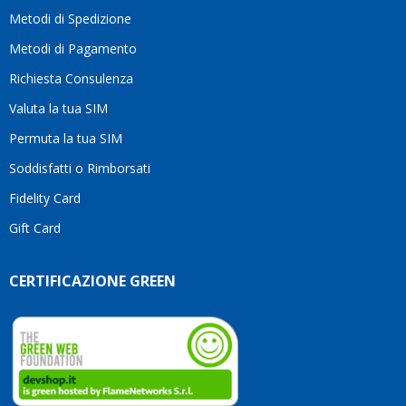
moti
Metodi di Spedizione
li
consi
Metodi di Pagamento
senz
Richiesta Consulenza
alcun
esita
Valuta la tua SIM
Compl
per la
Permuta la tua SIM
seriet
Soddisfatti o Rimborsati
la
comp
Fidelity Card
e,
Gift Card
sopra
per
l’atte
CERTIFICAZIONE GREEN
che
dedic
ai
vostri
clienti
Conti
così!