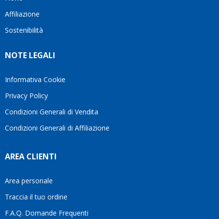
questo
questi
client
Affiliazione
bellissimo
dettagli
un
sito su
è
perio
Sostenibilità
internet
molto
in cui
Ve lo
rigido.
l’assi
NOTE LEGALI
consiglio
Fidatevi,
viene
♥️
se
spes
avete
trasc
Informativa Cookie
bisogno
trova
Privacy Policy
siete in
pers
ottime
che si
Condizioni Generali di Vendita
mani.
pren
Condizioni Generali di Affiliazione
il
temp
di
AREA CLIENTI
aiutar
fa
davve
Area personale
la
Traccia il tuo ordine
diffe
quest
F.A.Q. Domande Frequenti