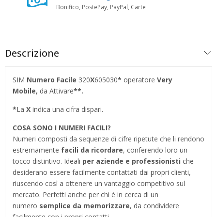
Bonifico, PostePay, PayPal, Carte
Descrizione
SIM
Numero Facile
320
X
605030
*
operatore
Very
Mobile,
da Attivare
**.
*
La
X
indica una cifra dispari.
COSA SONO I NUMERI FACILI?
Numeri composti da sequenze di cifre ripetute che li rendono
estremamente
facili da ricordare
, conferendo loro un
tocco distintivo. Ideali
per aziende e professionisti
che
desiderano essere facilmente contattati dai propri clienti,
riuscendo così a ottenere un vantaggio competitivo sul
mercato. Perfetti anche per chi è in cerca di un
numero
semplice da memorizzare
, da condividere
facilmente con i propri contatti.