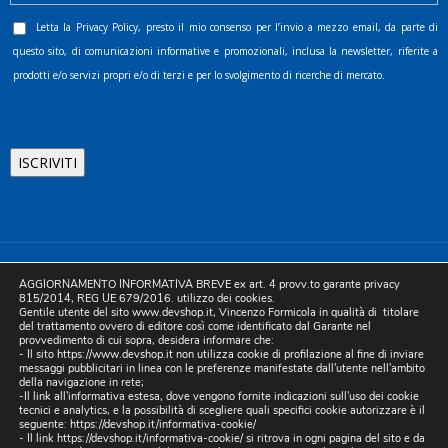
Letta la
Privacy Policy
, presto il mio consenso per l’invio a mezzo email, da parte di
questo sito, di comunicazioni informative e promozionali, inclusa la newsletter, riferite a
prodotti e/o servizi propri e/o di terzi e per lo svolgimento di ricerche di mercato.
©2025 D.& V. International srl | Sede Legale: Via Libertà, 225 -
AGGIORNAMENTO INFORMATIVA BREVE ex art. 4 provv.to garante privacy
80055 Portici (NA). pec: devinternational@pec.it P.IVA
815/2014, REG UE 679/2016. utilizzo dei cookies.
Gentile utente del sito www.devshop.it, Vincenzo Formicola in qualità di titolare
05754741212 | REA NA-773826 | Capitale sociale 10.000 euro i.v.
del trattamento ovvero di editore così come identificato dal Garante nel
provvedimento di cui sopra, desidera informare che:
| Developed by Digital & Viral
- Il sito https://www.devshop.it non utilizza cookie di profilazione al fine di inviare
messaggi pubblicitari in linea con le preferenze manifestate dall'utente nell'ambito
della navigazione in rete;
-Il link all'informativa estesa, dove vengono fornite indicazioni sull'uso dei cookie
tecnici e analytics, e la possibilità di scegliere quali specifici cookie autorizzare è il
seguente:
https://devshop.it/informativa-cookie/
- Il link
https://devshop.it/informativa-cookie/
si ritrova in ogni pagina del sito e da