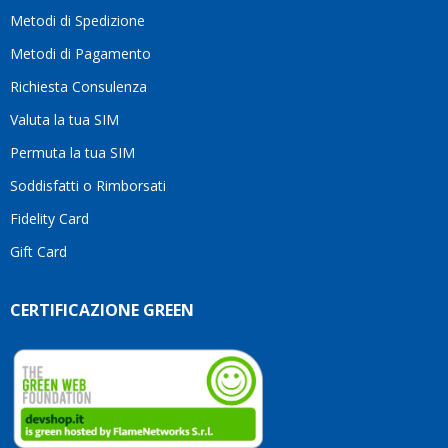
moti
Metodi di Spedizione
li
consi
Metodi di Pagamento
senz
Richiesta Consulenza
alcun
esita
Valuta la tua SIM
Compl
per la
Permuta la tua SIM
seriet
Soddisfatti o Rimborsati
la
comp
Fidelity Card
e,
Gift Card
sopra
per
l’atte
CERTIFICAZIONE GREEN
che
dedic
ai
vostri
clienti
Conti
così!