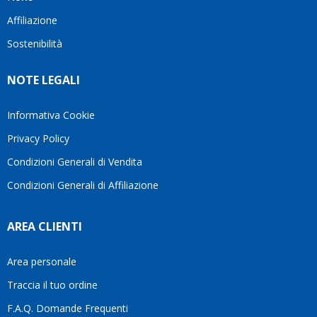
questo
questi
client
Affiliazione
bellissimo
dettagli
un
sito su
è
perio
Sostenibilità
internet
molto
in cui
Ve lo
rigido.
l’assi
NOTE LEGALI
consiglio
Fidatevi,
viene
♥️
se
spes
avete
trasc
Informativa Cookie
bisogno
trova
Privacy Policy
siete in
pers
ottime
che si
Condizioni Generali di Vendita
mani.
pren
Condizioni Generali di Affiliazione
il
temp
di
AREA CLIENTI
aiutar
fa
davve
Area personale
la
Traccia il tuo ordine
diffe
quest
F.A.Q. Domande Frequenti