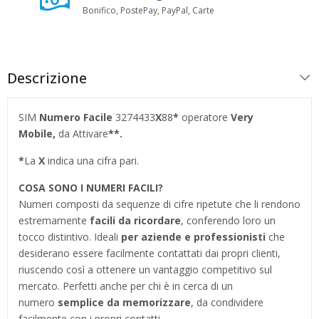
Bonifico, PostePay, PayPal, Carte
Descrizione
SIM
Numero Facile
3274433
X
88
*
operatore
Very
Mobile,
da Attivare
**.
*
La
X
indica una cifra pari.
COSA SONO I NUMERI FACILI?
Numeri composti da sequenze di cifre ripetute che li rendono
estremamente
facili da ricordare
, conferendo loro un
tocco distintivo. Ideali
per aziende e professionisti
che
desiderano essere facilmente contattati dai propri clienti,
riuscendo così a ottenere un vantaggio competitivo sul
mercato. Perfetti anche per chi è in cerca di un
numero
semplice da memorizzare
, da condividere
facilmente con i propri contatti.