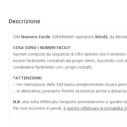
Descrizione
SIM
Numero Facile
3284456665 operatore
Wind3,
da Attiva
COSA SONO I NUMERI FACILI?
Numeri composti da sequenze di cifre ripetute che li rendo
essere facilmente contattati dai propri clienti, riuscendo cos
condividere facilmente con i propri contatti.
*
ATTENZIONE:
– Per l’attivazione della SIM basta semplicemente recarsi press
– In alternativa, possiamo fornirti assistenza anche a distanz
N.B
. una volta effettuato l’acquisto provvederemo a spedire la S
Per non incorrere in penali,
è vietato effettuare la portabilit