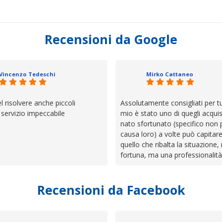
Recensioni da Google
Vincenzo Tedeschi
Mirko Cattaneo
el risolvere anche piccoli
Assolutamente consigliati per tut
, servizio impeccabile
mio è stato uno di quegli acquis
nato sfortunato (specifico non 
causa loro) a volte può capitar
quello che ribalta la situazione,
fortuna, ma una professionalità
presenza e assistenza che non t
lasciano da solo a sistemare tut
Recensioni da Facebook
cose. Be', io qui è proprio quel
trovato, un atteggiamento che 
il servizio e ve lo dice un milane
questi dettagli è molto rigido. Fi