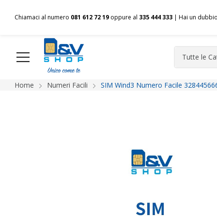
Chiamaci al numero
081 612 72 19
oppure al
335 444 333
| Hai un dubbi
Home
Numeri Facili
SIM Wind3 Numero Facile 328445666
HOME
Chi siamo
Shop
Spedizioni
Pagamenti
F