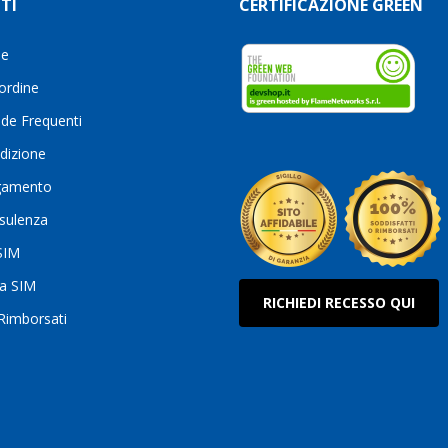
TI
CERTIFICAZIONE GREEN
le
 ordine
de Frequenti
dizione
gamento
sulenza
 SIM
ua SIM
RICHIEDI RECESSO QUI
 Rimborsati