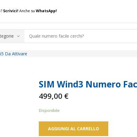
o?
Scrivici!
Anche su
WhatsApp!
5 Da Attivare
.A.Q.
Contatti
Consulenza
Valuta la tua SIM
Permuta l
SIM Wind3 Numero Faci
499,00
€
Disponibile
AGGIUNGI AL CARRELLO