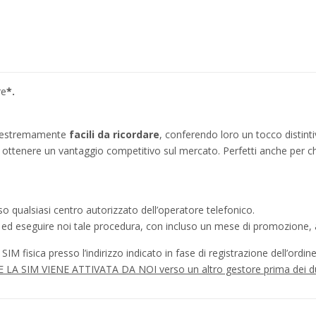
re
*.
no estremamente
facili da ricordare
, conferendo loro un tocco distinti
ì a ottenere un vantaggio competitivo sul mercato. Perfetti anche per c
o qualsiasi centro autorizzato dell’operatore telefonico.
a ed eseguire noi tale procedura, con incluso un mese di promozione, a
IM fisica presso l’indirizzo indicato in fase di registrazione dell’ordine
à SE LA SIM VIENE ATTIVATA DA NOI verso un altro gestore prima dei d