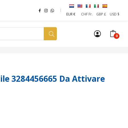
EUR €
CHF Fr.
GBP £
USD $
0
a tua SIM
News
Affiliazione
Sostenibilità
le 3284456665 Da Attivare