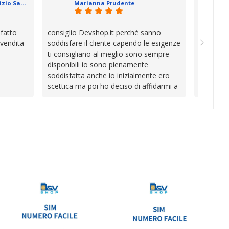
Geometra Abilitato Maurizio Sammartano
Marianna Prudente
e mani.
trascura
prendono
la differ
sfatto
consiglio Devshop.it perché sanno
Consegna
consigli
 vendita
soddisfare il cliente capendo le esigenze
cambio i
Complimen
ti consigliano al meglio sono sempre
con Vinc
competen
disponibili io sono pienamente
unici
l’attenzi
soddisfatta anche io inizialmente ero
Continua
scettica ma poi ho deciso di affidarmi a
loro e ho fatto benissimo sono stata
fortunata quel giorno quando ho visto
questo bellissimo sito su internet Ve lo
consiglio ♥️