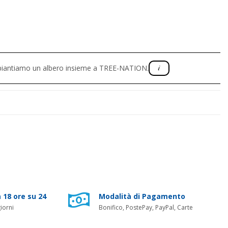
, piantiamo un albero insieme a TREE-NATION.
 18 ore su 24
Modalità di Pagamento
iorni
Bonifico, PostePay, PayPal, Carte