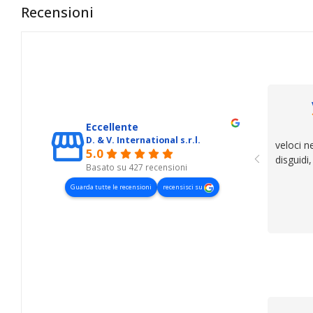
Recensioni
Eccellente
D. & V. International s.r.l.
veloci n
5.0
disguidi
Basato su 427 recensioni
Guarda tutte le recensioni
recensisci su