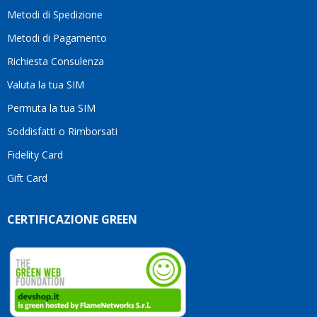
motivo
Metodi di Spedizione
li
consiglio
Metodi di Pagamento
senza
Richiesta Consulenza
alcuna
esitazione.
Valuta la tua SIM
Complimenti
per la
Permuta la tua SIM
serietà,
Soddisfatti o Rimborsati
la
competenza
Fidelity Card
e,
Gift Card
soprattutto,
per
l’attenzione
CERTIFICAZIONE GREEN
che
dedicate
ai
vostri
clienti.
Continuate
così!