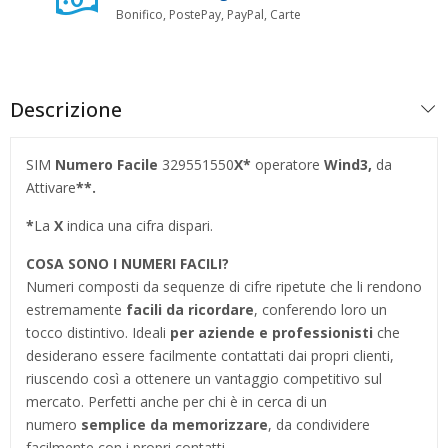
Bonifico, PostePay, PayPal, Carte
Descrizione
SIM
Numero Facile
329551550
X*
operatore
Wind3,
da
Attivare
**.
*
La
X
indica una cifra dispari.
COSA SONO I NUMERI FACILI?
Numeri composti da sequenze di cifre ripetute che li rendono
estremamente
facili da ricordare
, conferendo loro un
tocco distintivo. Ideali
per aziende e professionisti
che
desiderano essere facilmente contattati dai propri clienti,
riuscendo così a ottenere un vantaggio competitivo sul
mercato. Perfetti anche per chi è in cerca di un
numero
semplice da memorizzare
, da condividere
facilmente con i propri contatti.