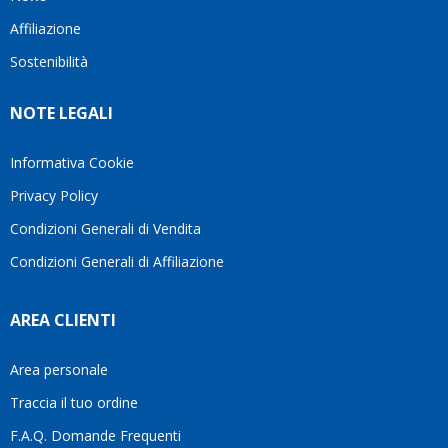
questo
questi
cliente.In
Affiliazione
bellissimo
dettagli
un
sito su
è
periodo
Sostenibilità
internet
molto
in cui
Ve lo
rigido.
l’assistenza
NOTE LEGALI
consiglio
Fidatevi,
viene
♥️
se
spesso
avete
trascurata,
Informativa Cookie
bisogno
trovare
Privacy Policy
siete in
persone
ottime
che si
Condizioni Generali di Vendita
mani.
prendono
Condizioni Generali di Affiliazione
il
tempo
di
AREA CLIENTI
aiutarti
fa
davvero
Area personale
la
Traccia il tuo ordine
differenza.Per
questo
F.A.Q. Domande Frequenti