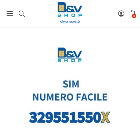
Home
Numeri Facili
SIM Wind3 Numero Facile 329551550X Da Attivare
0