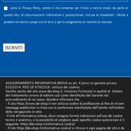
Letta la
Privacy Policy
, presto il mio consenso per l’invio a mezzo email, da parte di
questo sito, di comunicazioni informative e promozionali, inclusa la newsletter, riferite a
prodotti e/o servizi propri e/o di terzi e per lo svolgimento di ricerche di mercato.
©2025 D.& V. International srl | Sede Legale: Via Libertà, 225 -
AGGIORNAMENTO INFORMATIVA BREVE ex art. 4 provv.to garante privacy
80055 Portici (NA). pec: devinternational@pec.it P.IVA
815/2014, REG UE 679/2016. utilizzo dei cookies.
Gentile utente del sito www.devshop.it, Vincenzo Formicola in qualità di titolare
05754741212 | REA NA-773826 | Capitale sociale 10.000 euro i.v.
del trattamento ovvero di editore così come identificato dal Garante nel
provvedimento di cui sopra, desidera informare che:
| Developed by Digital & Viral
- Il sito https://www.devshop.it non utilizza cookie di profilazione al fine di inviare
messaggi pubblicitari in linea con le preferenze manifestate dall'utente nell'ambito
della navigazione in rete;
-Il link all'informativa estesa, dove vengono fornite indicazioni sull'uso dei cookie
tecnici e analytics, e la possibilità di scegliere quali specifici cookie autorizzare è il
seguente:
https://devshop.it/informativa-cookie/
- Il link
https://devshop.it/informativa-cookie/
si ritrova in ogni pagina del sito e da