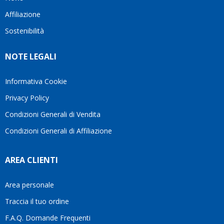
questo
questi
client
Affiliazione
bellissimo
dettagli
un
sito su
è
perio
Sostenibilità
internet
molto
in cui
Ve lo
rigido.
l’assi
NOTE LEGALI
consiglio
Fidatevi,
viene
♥️
se
spes
avete
trasc
Informativa Cookie
bisogno
trova
Privacy Policy
siete in
pers
ottime
che si
Condizioni Generali di Vendita
mani.
pren
Condizioni Generali di Affiliazione
il
temp
di
AREA CLIENTI
aiutar
fa
davve
Area personale
la
Traccia il tuo ordine
diffe
quest
F.A.Q. Domande Frequenti