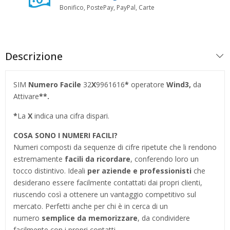
Bonifico, PostePay, PayPal, Carte
Descrizione
SIM
Numero Facile
32
X
9961616
*
operatore
Wind3,
da
Attivare
**.
*
La
X
indica una cifra dispari.
COSA SONO I NUMERI FACILI?
Numeri composti da sequenze di cifre ripetute che li rendono
estremamente
facili da ricordare
, conferendo loro un
tocco distintivo. Ideali
per aziende e professionisti
che
desiderano essere facilmente contattati dai propri clienti,
riuscendo così a ottenere un vantaggio competitivo sul
mercato. Perfetti anche per chi è in cerca di un
numero
semplice da memorizzare
, da condividere
facilmente con i propri contatti.