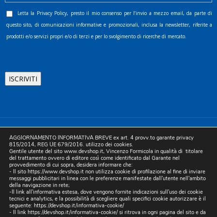
Letta la
Privacy Policy
, presto il mio consenso per l’invio a mezzo email, da parte di
questo sito, di comunicazioni informative e promozionali, inclusa la newsletter, riferite a
prodotti e/o servizi propri e/o di terzi e per lo svolgimento di ricerche di mercato.
©2025 D.& V. International srl | Sede Legale: Via Libertà, 225 -
AGGIORNAMENTO INFORMATIVA BREVE ex art. 4 provv.to garante privacy
80055 Portici (NA). pec: devinternational@pec.it P.IVA
815/2014, REG UE 679/2016. utilizzo dei cookies.
Gentile utente del sito www.devshop.it, Vincenzo Formicola in qualità di titolare
05754741212 | REA NA-773826 | Capitale sociale 10.000 euro i.v.
del trattamento ovvero di editore così come identificato dal Garante nel
provvedimento di cui sopra, desidera informare che:
| Developed by Digital & Viral
- Il sito https://www.devshop.it non utilizza cookie di profilazione al fine di inviare
messaggi pubblicitari in linea con le preferenze manifestate dall'utente nell'ambito
della navigazione in rete;
-Il link all'informativa estesa, dove vengono fornite indicazioni sull'uso dei cookie
tecnici e analytics, e la possibilità di scegliere quali specifici cookie autorizzare è il
seguente:
https://devshop.it/informativa-cookie/
- Il link
https://devshop.it/informativa-cookie/
si ritrova in ogni pagina del sito e da