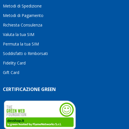
moti
Metodi di Spedizione
li
consi
Metodi di Pagamento
senz
Richiesta Consulenza
alcun
esita
Valuta la tua SIM
Compl
per la
Permuta la tua SIM
seriet
Soddisfatti o Rimborsati
la
comp
Fidelity Card
e,
Gift Card
sopra
per
l’atte
CERTIFICAZIONE GREEN
che
dedic
ai
vostri
clienti
Conti
così!