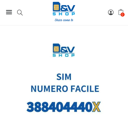
Home
Numeri Facili
SIM Wind3 Numero Facile 388404440X Da Attivare
0