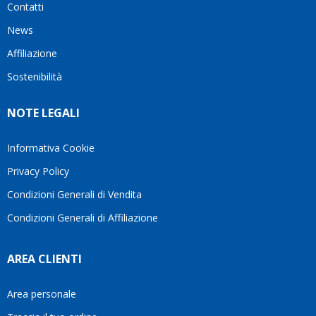
Contatti
ho
milanese
cuore
visto
che si
il
News
questo
questi
client
Affiliazione
bellissimo
dettagli
un
sito su
è
perio
Sostenibilità
internet
molto
in cui
Ve lo
rigido.
l’assi
NOTE LEGALI
consiglio
Fidatevi,
viene
♥️
se
spes
avete
trasc
Informativa Cookie
bisogno
trova
Privacy Policy
siete in
pers
ottime
che si
Condizioni Generali di Vendita
mani.
pren
Condizioni Generali di Affiliazione
il
temp
di
AREA CLIENTI
aiutar
fa
davve
Area personale
la