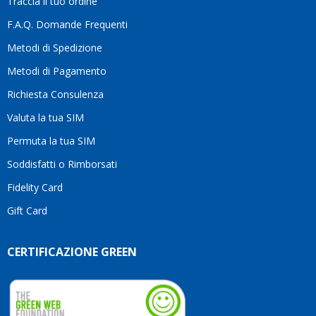
Traccia il tuo ordine
diffe
quest
F.A.Q. Domande Frequenti
moti
Metodi di Spedizione
li
consi
Metodi di Pagamento
senz
Richiesta Consulenza
alcun
esita
Valuta la tua SIM
Compl
per la
Permuta la tua SIM
seriet
Soddisfatti o Rimborsati
la
comp
Fidelity Card
e,
Gift Card
sopra
per
l’atte
CERTIFICAZIONE GREEN
che
dedic
ai
vostri