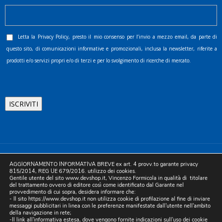
Letta la
Privacy Policy
, presto il mio consenso per l’invio a mezzo email, da parte di
questo sito, di comunicazioni informative e promozionali, inclusa la newsletter, riferite a
prodotti e/o servizi propri e/o di terzi e per lo svolgimento di ricerche di mercato.
©2025 D.& V. International srl | Sede Legale: Via Libertà, 225 -
AGGIORNAMENTO INFORMATIVA BREVE ex art. 4 provv.to garante privacy
80055 Portici (NA). pec: devinternational@pec.it P.IVA
815/2014, REG UE 679/2016. utilizzo dei cookies.
Gentile utente del sito www.devshop.it, Vincenzo Formicola in qualità di titolare
05754741212 | REA NA-773826 | Capitale sociale 10.000 euro i.v.
del trattamento ovvero di editore così come identificato dal Garante nel
provvedimento di cui sopra, desidera informare che:
| Developed by Digital & Viral
- Il sito https://www.devshop.it non utilizza cookie di profilazione al fine di inviare
messaggi pubblicitari in linea con le preferenze manifestate dall'utente nell'ambito
della navigazione in rete;
-Il link all'informativa estesa, dove vengono fornite indicazioni sull'uso dei cookie