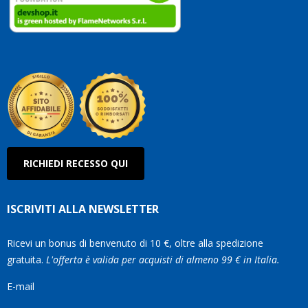
clienti
Conti
così!
Robe
Olan
RICHIEDI RECESSO QUI
ISCRIVITI ALLA NEWSLETTER
Ricevi un bonus di benvenuto di 10 €, oltre alla spedizione
gratuita.
L'offerta è valida per acquisti di almeno 99 € in Italia.
E-mail