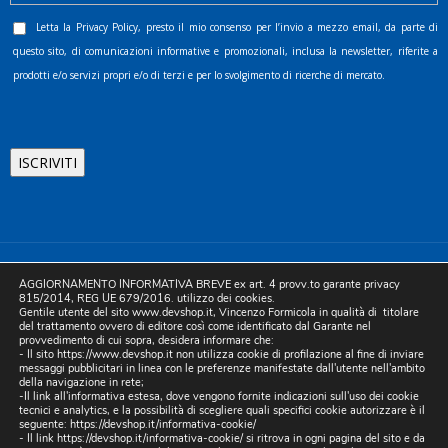
Letta la
Privacy Policy
, presto il mio consenso per l’invio a mezzo email, da parte di
questo sito, di comunicazioni informative e promozionali, inclusa la newsletter, riferite a
prodotti e/o servizi propri e/o di terzi e per lo svolgimento di ricerche di mercato.
©2025 D.& V. International srl | Sede Legale: Via Libertà, 225 -
AGGIORNAMENTO INFORMATIVA BREVE ex art. 4 provv.to garante privacy
80055 Portici (NA). pec: devinternational@pec.it P.IVA
815/2014, REG UE 679/2016. utilizzo dei cookies.
Gentile utente del sito www.devshop.it, Vincenzo Formicola in qualità di titolare
05754741212 | REA NA-773826 | Capitale sociale 10.000 euro i.v.
del trattamento ovvero di editore così come identificato dal Garante nel
provvedimento di cui sopra, desidera informare che:
| Developed by Digital & Viral
- Il sito https://www.devshop.it non utilizza cookie di profilazione al fine di inviare
messaggi pubblicitari in linea con le preferenze manifestate dall'utente nell'ambito
della navigazione in rete;
-Il link all'informativa estesa, dove vengono fornite indicazioni sull'uso dei cookie
tecnici e analytics, e la possibilità di scegliere quali specifici cookie autorizzare è il
seguente:
https://devshop.it/informativa-cookie/
- Il link
https://devshop.it/informativa-cookie/
si ritrova in ogni pagina del sito e da