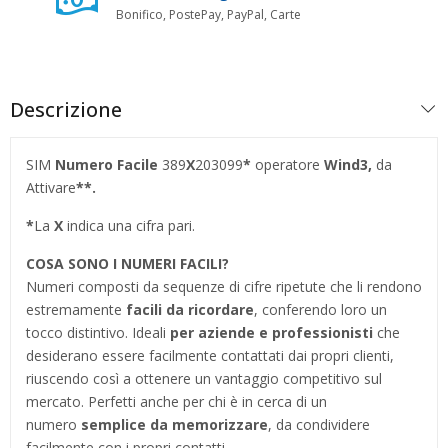
Bonifico, PostePay, PayPal, Carte
Descrizione
SIM
Numero Facile
389
X
203099
*
operatore
Wind3,
da
Attivare
**.
*
La
X
indica una cifra pari.
COSA SONO I NUMERI FACILI?
Numeri composti da sequenze di cifre ripetute che li rendono
estremamente
facili da ricordare
, conferendo loro un
tocco distintivo. Ideali
per aziende e professionisti
che
desiderano essere facilmente contattati dai propri clienti,
riuscendo così a ottenere un vantaggio competitivo sul
mercato. Perfetti anche per chi è in cerca di un
numero
semplice da memorizzare
, da condividere
facilmente con i propri contatti.