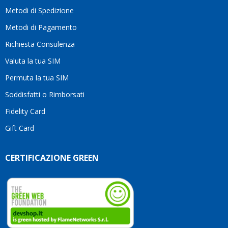
motivo
Metodi di Spedizione
li
consiglio
Metodi di Pagamento
senza
Richiesta Consulenza
alcuna
esitazione.
Valuta la tua SIM
Complimenti
per la
Permuta la tua SIM
serietà,
Soddisfatti o Rimborsati
la
competenza
Fidelity Card
e,
Gift Card
soprattutto,
per
l’attenzione
CERTIFICAZIONE GREEN
che
dedicate
ai
vostri
clienti.
Continuate
così!