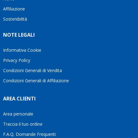
questo
questi
cliente.In
Affiliazione
bellissimo
dettagli
un
sito su
è
periodo
Sostenibilità
internet
molto
in cui
Ve lo
rigido.
l’assistenza
NOTE LEGALI
consiglio
Fidatevi,
viene
♥️
se
spesso
avete
trascurata,
Informativa Cookie
bisogno
trovare
Privacy Policy
siete in
persone
ottime
che si
Condizioni Generali di Vendita
mani.
prendono
Condizioni Generali di Affiliazione
il
tempo
di
AREA CLIENTI
aiutarti
fa
davvero
Area personale
la
Traccia il tuo ordine
differenza.Per
questo
F.A.Q. Domande Frequenti