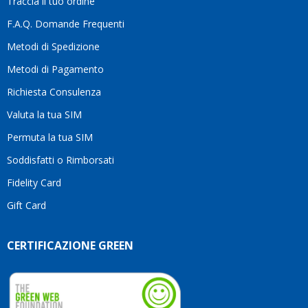
Traccia il tuo ordine
diffe
quest
F.A.Q. Domande Frequenti
moti
Metodi di Spedizione
li
consi
Metodi di Pagamento
senz
Richiesta Consulenza
alcun
esita
Valuta la tua SIM
Compl
per la
Permuta la tua SIM
seriet
Soddisfatti o Rimborsati
la
comp
Fidelity Card
e,
Gift Card
sopra
per
l’atte
CERTIFICAZIONE GREEN
che
dedic
ai
vostri