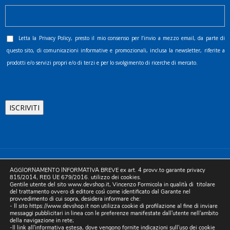
Letta la
Privacy Policy
, presto il mio consenso per l’invio a mezzo email, da parte di
questo sito, di comunicazioni informative e promozionali, inclusa la newsletter, riferite a
prodotti e/o servizi propri e/o di terzi e per lo svolgimento di ricerche di mercato.
©2025 D.& V. International srl | Sede Legale: Via Libertà, 225 -
AGGIORNAMENTO INFORMATIVA BREVE ex art. 4 provv.to garante privacy
80055 Portici (NA). pec: devinternational@pec.it P.IVA
815/2014, REG UE 679/2016. utilizzo dei cookies.
Gentile utente del sito www.devshop.it, Vincenzo Formicola in qualità di titolare
05754741212 | REA NA-773826 | Capitale sociale 10.000 euro i.v.
del trattamento ovvero di editore così come identificato dal Garante nel
provvedimento di cui sopra, desidera informare che:
| Developed by Digital & Viral
- Il sito https://www.devshop.it non utilizza cookie di profilazione al fine di inviare
messaggi pubblicitari in linea con le preferenze manifestate dall'utente nell'ambito
della navigazione in rete;
-Il link all'informativa estesa, dove vengono fornite indicazioni sull'uso dei cookie