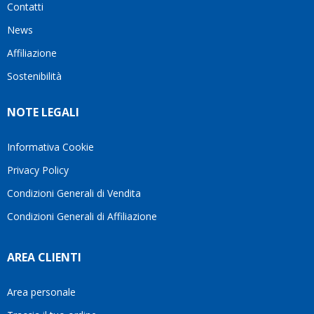
Contatti
ho
milanese
cuore
visto
che si
il
News
questo
questi
client
Affiliazione
bellissimo
dettagli
un
sito su
è
perio
Sostenibilità
internet
molto
in cui
Ve lo
rigido.
l’assi
NOTE LEGALI
consiglio
Fidatevi,
viene
♥️
se
spes
avete
trasc
Informativa Cookie
bisogno
trova
Privacy Policy
siete in
pers
ottime
che si
Condizioni Generali di Vendita
mani.
pren
Condizioni Generali di Affiliazione
il
temp
di
AREA CLIENTI
aiutar
fa
davve
Area personale
la