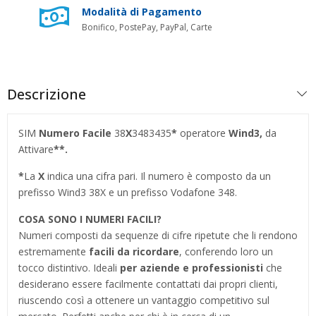
Modalità di Pagamento
Bonifico, PostePay, PayPal, Carte
Descrizione
SIM
Numero Facile
38
X
3483435
*
operatore
Wind3,
da
Attivare
**.
*
La
X
indica una cifra pari. Il numero è composto da un
prefisso Wind3 38X e un prefisso Vodafone 348.
COSA SONO I NUMERI FACILI?
Numeri composti da sequenze di cifre ripetute che li rendono
estremamente
facili da ricordare
, conferendo loro un
tocco distintivo. Ideali
per aziende e professionisti
che
desiderano essere facilmente contattati dai propri clienti,
riuscendo così a ottenere un vantaggio competitivo sul