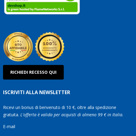
clienti
Conti
così!
Robe
Olan
RICHIEDI RECESSO QUI
ISCRIVITI ALLA NEWSLETTER
Ricevi un bonus di benvenuto di 10 €, oltre alla spedizione
gratuita.
L'offerta è valida per acquisti di almeno 99 € in Italia.
E-mail